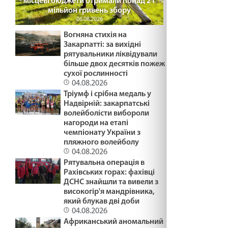
місцеві бюджети отримали понад 21
мільйон гривень збору
БАЧИТИ ДОБРО /1495/ Майтеся файно
06.08.2026
06.02.2025
Вогняна стихія на
Закарпатті: за вихідні
рятувальники ліквідували
більше двох десятків пожеж
ВІДВОЛІКАННЯ І БАЙДУЖІСТЬ /1444/ Майтеся
сухої рослинності
файно
04.08.2026
05.02.2025
Тріумф і срібна медаль у
Надвірній: закарпатські
волейболісти вибороли
ТРИ АГРЕГАТНІ СТАНИ /1493/ Майтеся файно
нагороди на етапі
05.02.2025
чемпіонату України з
пляжного волейболу
04.08.2026
ПОТІМ ЗРОЗУМІЄМО /1492/ Майтеся файно
Рятувальна операція в
Рахівських горах: фахівці
03.02.2025
ДСНС знайшли та вивели з
високогір'я мандрівника,
який блукав дві доби
Біблія-книга зустрічі
04.08.2026
Африканський аномальний
03.02.2025