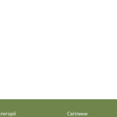
тегорії
Світлини