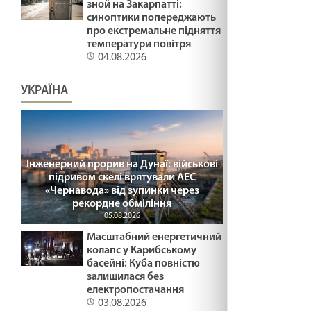
зной на Закарпатті:
синоптики попереджають
про екстремальне підняття
Зустрітись для стосунків. Лк 2:22-40.
температури повітря
Стрітеня
04.08.2026
03.02.2025
УКРАЇНА
ДУХОВНИЙ ЕКВАЛАЙЗЕР /1491/ Майтеся
файно
03.02.2025
Інженерний прорив на Дунаї: військові
ДОРОГОЮ СМЕРТІ /1490/ Майтеся файно
підривом скелі врятували АЕС
03.02.2025
«Чернавода» від зупинки через
рекордне обміління
05.08.2026
ПРИЩ НА НОСІ /1489/ Майтеся файно
Масштабний енергетичний
30.01.2025
колапс у Карибському
басейні: Куба повністю
залишилася без
електропостачання
НЕСТЕРПНЕ МОВЧАННЯ /1488/ Майтеся
03.08.2026