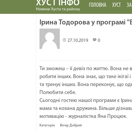
ХУСТ ІНФО
ГОЛОВНА
ХУСТ
ЗА
Новини Хуста та району
Ірина Тодорова у програмі "
27.10.2019
0
Ти зможеш – її девіз по життю. Вона не
робити інших. Вона знає, що таке ікігаї 
та тренує інших. Вона переконує, що 
Полюбити себе.
Сьогодні гостею нашої програми є Ірина
мама та кохана дружина. Більше дізнава
мотивацію - журналістка Яна Процюк.
Категорія
Вечір Добрий