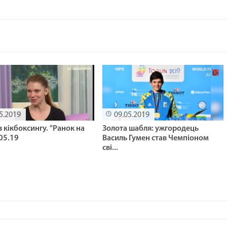
5.2019
09.05.2019
з кікбоксингу. "Ранок на
Золота шабля: ужгородець
.05.19
Василь Гумен став Чемпіоном
сві...