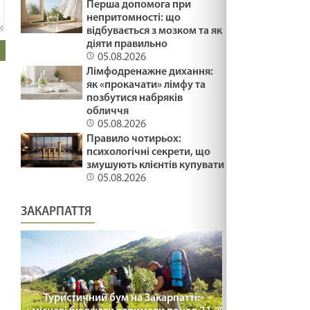
Перша допомога при
ВМІТИ ЦІНУВАТИ /1499/ Майтеся файно
непритомності: що
відбувається з мозком та як
19.02.2025
діяти правильно
05.08.2026
Лімфодренажне дихання:
СПРАВЖНЄ СМИРЕННЯ /1498/ Майтеся файно
як «прокачати» лімфу та
позбутися набряків
19.02.2025
обличчя
05.08.2026
Правило чотирьох:
Неділя митаря і фарисея/ Лк 18,10-14
психологічні секрети, що
19.02.2025
змушують клієнтів купувати
05.08.2026
ВГАМУЙТЕСЯ /1497/ Майтеся файно
ЗАКАРПАТТЯ
19.02.2025
ВИГНАТИ САМОЗВАНЦЯ /1496/ Майтеся
файно
Туристичний бум на Закарпатті:
07.02.2025