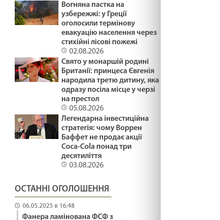
файно
Вогняна пастка на
29.01.2025
узбережжі: у Греції
оголосили термінову
евакуацію населення через
ПЛАСТИКОВІ ФЛАМІНГО /1488/ Майтеся
стихійні лісові пожежі
файно
02.08.2026
29.01.2025
Свято у монаршій родині
Британії: принцеса Євгенія
ПРИКРІ ЛЮДИ /1487/ Майтеся файно
народила третю дитину, яка
одразу посіла місце у черзі
29.01.2025
на престол
05.08.2026
Легендарна інвестиційна
Що воно могло бути? Лк18:35-43. 36 - а
стратегія: чому Воррен
неділя по ЗСД.
Баффет не продає акції
Coca-Cola понад три
29.01.2025
десятиліття
03.08.2026
МОЛИТВА І ПРИБИРАННЯ /1486/ Майтеся
файно
ОСТАННІ ОГОЛОШЕННЯ
29.01.2025
06.05.2025 в 16:48
СТАТИ СВЯТИМ /1485/ Майтеся файно
Фанера ламінована ФСФ з