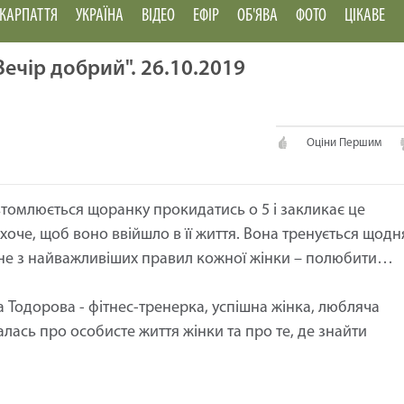
КАРПАТТЯ
УКРАЇНА
ВІДЕО
ЕФІР
ОБ'ЯВА
ФОТО
ЦІКАВЕ
Вечір добрий". 26.10.2019
Оціни Першим
 втомлюється щоранку прокидатись о 5 і закликає це
і хоче, щоб воно ввійшло в її життя. Вона тренується щодн
одне з найважливіших правил кожної жінки – полюбити…
 Тодорова - фітнес-тренерка, успішна жінка, любляча
лась про особисте життя жінки та про те, де знайти