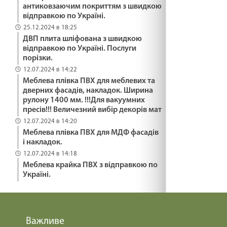
антиковзаючим покриттям з швидкою
29.01.2025
відправкою по Україні.
25.12.2024 в 18:25
ДВП плита шліфована з швидкою
ПОДАРУВАТИ ОСЛИКА /1484/ Майтеся файно
відправкою по Україні. Послуги
29.01.2025
порізки.
12.07.2024 в 14:22
Меблева плівка ПВХ для меблевих та
ЯК ВИЖИТИ /1483/ Майтеся файно
дверних фасадів, накладок. Ширина
рулону 1400 мм. !!!Для вакуумних
29.01.2025
пресів!!! Величезний вибір декорів мат
12.07.2024 в 14:20
Меблева плівка ПВХ для МДФ фасадів
ВІДНОВИТИСЬ /1482/ Майтеся файно
і накладок.
29.01.2025
12.07.2024 в 14:18
Меблева крайка ПВХ з відправкою по
Україні.
МНОЖИТИ ВОГОНЬ БЛАГОСЛОВІННЯ /1481/
Майтеся файно
29.01.2025
Важливе