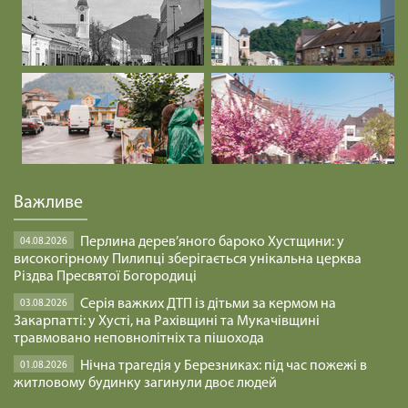
Важливе
Перлина дерев’яного бароко Хустщини: у
04.08.2026
високогірному Пилипці зберігається унікальна церква
Різдва Пресвятої Богородиці
Серія важких ДТП із дітьми за кермом на
03.08.2026
Закарпатті: у Хусті, на Рахівщині та Мукачівщині
травмовано неповнолітніх та пішохода
Нічна трагедія у Березниках: під час пожежі в
01.08.2026
житловому будинку загинули двоє людей