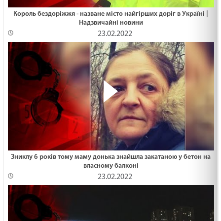
Король бездоріжжя - назване місто найгірших доріг в Україні |
Надзвичайні новини
23.02.2022
Зниклу 6 років тому маму донька знайшла закатаною у бетон на
власному балконі
23.02.2022