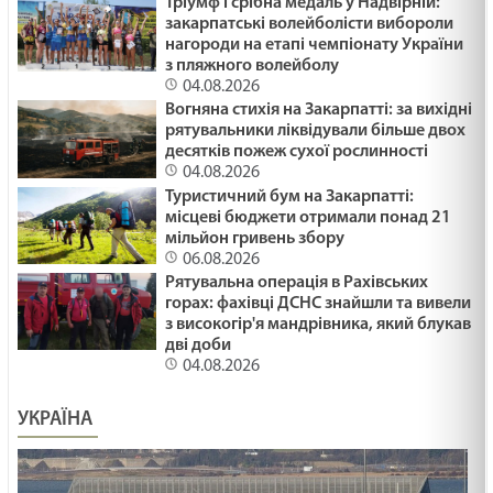
Тріумф і срібна медаль у Надвірній:
закарпатські волейболісти вибороли
нагороди на етапі чемпіонату України
з пляжного волейболу
04.08.2026
Вогняна стихія на Закарпатті: за вихідні
рятувальники ліквідували більше двох
десятків пожеж сухої рослинності
04.08.2026
Туристичний бум на Закарпатті:
місцеві бюджети отримали понад 21
мільйон гривень збору
06.08.2026
Рятувальна операція в Рахівських
горах: фахівці ДСНС знайшли та вивели
з високогір'я мандрівника, який блукав
дві доби
04.08.2026
УКРАЇНА