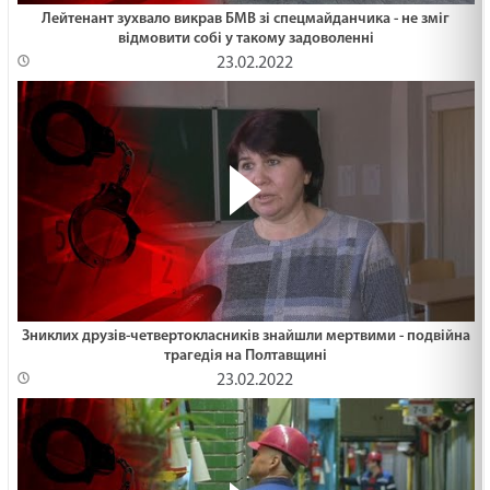
Лейтенант зухвало викрав БМВ зі спецмайданчика - не зміг
відмовити собі у такому задоволенні
23.02.2022
Зниклих друзів-четвертокласників знайшли мертвими - подвійна
трагедія на Полтавщині
23.02.2022