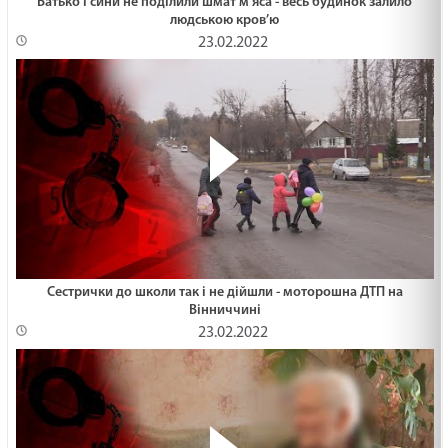
Батько і сини не поділили шмат м'яса - весь будинок залило
людською кров’ю
23.02.2022
Сестрички до школи так і не дійшли - моторошна ДТП на
Вінниччині
23.02.2022