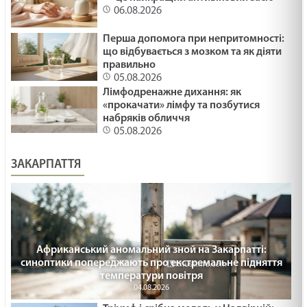
06.08.2026
Перша допомога при непритомності:
що відбувається з мозком та як діяти
правильно
05.08.2026
Лімфодренажне дихання: як
«прокачати» лімфу та позбутися
набряків обличчя
05.08.2026
ЗАКАРПАТТЯ
Африканський аномальний зной на Закарпатті:
синоптики попереджають про екстремальне підняття
температури повітря
04.08.2026