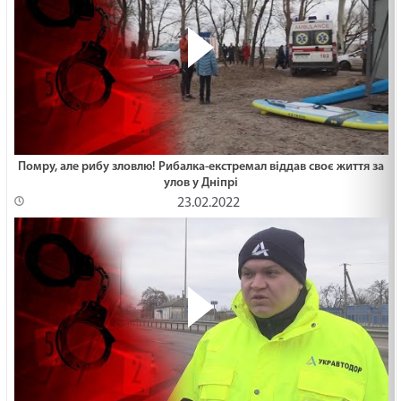
Помру, але рибу зловлю! Рибалка-екстремал віддав своє життя за
улов у Дніпрі
23.02.2022