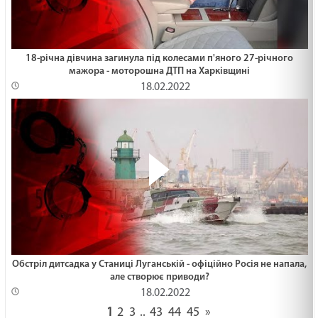
18-річна дівчина загинула під колесами п'яного 27-річного
мажора - моторошна ДТП на Харківщині
18.02.2022
Обстріл дитсадка у Станиці Луганській - офіційно Росія не напала,
але створює приводи?
18.02.2022
1
2
3
..
43
44
45
»