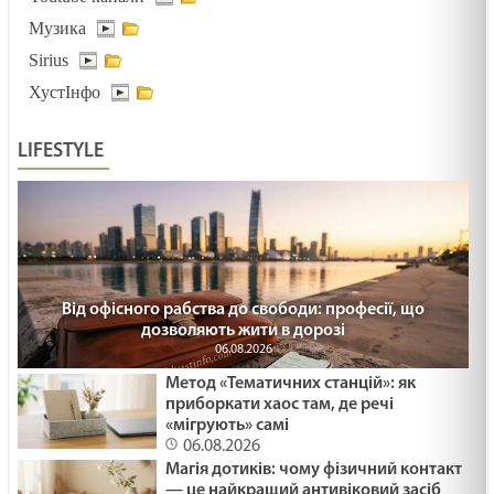
Музика
Sirius
ХустІнфо
LIFESTYLE
Від офісного рабства до свободи: професії, що
дозволяють жити в дорозі
06.08.2026
Метод «Тематичних станцій»: як
приборкати хаос там, де речі
«мігрують» самі
06.08.2026
Магія дотиків: чому фізичний контакт
— це найкращий антивіковий засіб