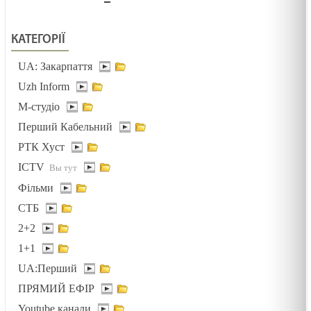
КАТЕГОРІЇ
UA: Закарпаття
Uzh Inform
М-студіо
Перший Кабельний
РТК Хуст
ICTV
Фільми
СТБ
2+2
1+1
UA:Перший
ПРЯМИЙ ЕФІР
Youtube канали