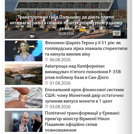
Транспортний гайд Польщею: де діють платні
автомагістралі та скільки коштує розрахунок у цьому
сезоні
06.08.2026
Феномен Шарліз Терон у її 51 рік: як
голлівудська зірка зламала стереотипи
та кинула виклик віку
06.08.2026
Авіатроща над Каліфорнією:
винищувач п'ятого покоління F-35B
упав поблизу бази в Сан-Дієго
01.08.2026
Епохальний крок фінансової системи
США: чому Монетний двір остаточно
зупинив випуск монети в 1 цент
03.08.2026
Політичні трансформації у Єревані:
прем'єр-міністр Вірменії Нікол
Пашинян офіційно склав
повноваження