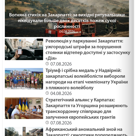
Вогняна стихія на Закарпатті: за вихідні рятувальники
ліквідували більше двох десятків пожеж сухої
рослинності
04.08.2026
Революція у паркуванні Закарпаття:
ужгородські штрафи за порушення
стоянки відтепер доступні у застосунку
«Дія»
07.08.2026
Тріумф і срібна медаль у Надвірній:
закарпатські волейболісти вибороли
нагороди на етапі чемпіонату України
з пляжного волейболу
04.08.2026
Стратегічний альянс у Карпатах:
Закарпаття та Угорщина розширюють
транскордонну співпрацю для
залучення європейських грантів
07.08.2026
Африканський аномальний зной на
Закарпатті: синоптики попереджають