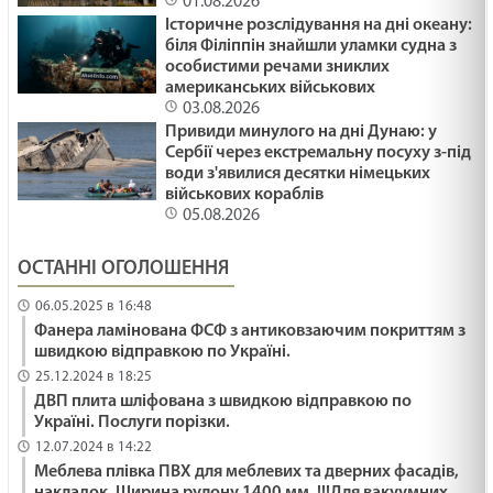
01.08.2026
Історичне розслідування на дні океану:
біля Філіппін знайшли уламки судна з
особистими речами зниклих
американських військових
03.08.2026
Привиди минулого на дні Дунаю: у
Сербії через екстремальну посуху з-під
води з'явилися десятки німецьких
військових кораблів
05.08.2026
ОСТАННІ ОГОЛОШЕННЯ
06.05.2025 в 16:48
Фанера ламінована ФСФ з антиковзаючим покриттям з
швидкою відправкою по Україні.
25.12.2024 в 18:25
ДВП плита шліфована з швидкою відправкою по
Україні. Послуги порізки.
12.07.2024 в 14:22
Меблева плівка ПВХ для меблевих та дверних фасадів,