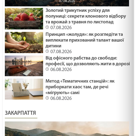
07.08.2026
Золотий трикутник успіху для
полуниці: секрети клонового відбору
та врожай з травня по листопад
07.08.2026
Принцип «жолудя»: як розгледіти та
виплекати прихований талант вашої
дитини
07.08.2026
Від офісного рабства до свободи:
професії, що дозволяють жити в дорозі
06.08.2026
Метод «Тематичних станцій»: як
приборкати хаос там, де речі
«мігрують» самі
06.08.2026
ЗАКАРПАТТЯ