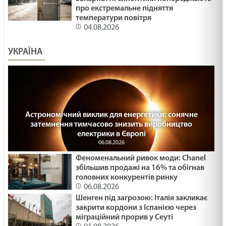
про екстремальне підняття
температури повітря
04.08.2026
УКРАЇНА
Астрономічний виклик для енергетики: сонячне
затемнення тимчасово знизить виробництво
електрики в Європі
06.08.2026
Феноменальний ривок моди: Chanel
збільшив продажі на 16% та обігнав
головних конкурентів ринку
06.08.2026
Шенген під загрозою: Італія закликає
закрити кордони з Іспанією через
міграційний прорив у Сеуті