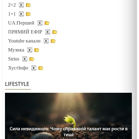
2+2
1+1
UA:Перший
ПРЯМИЙ ЕФІР
Youtube канали
Музика
Sirius
ХустІнфо
LIFESTYLE
Сила невидимого: Чому справжній талант має рости в
тиші