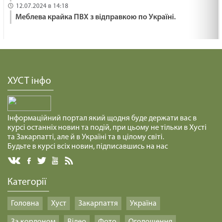
12.07.2024 в 14:18
Меблева крайка ПВХ з відправкою по Україні.
ХУСТ інфо
Інформаційний портал який щодня буде держати вас в
курсі останніх новин та подій, при цьому не тільки в Хусті
та Закарпатті, але й в Україні та в цілому світі.
Будьте в курсі всіх новин, підписавшись на нас
Категорії
Головна
Хуст
Закарпаття
Україна
За кордоном
Відео
Фото
Оголошення