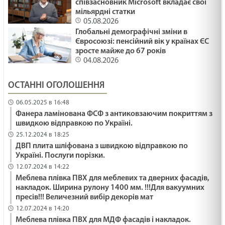
співзасновник Microsoft вкладає свої
мільярдні статки
05.08.2026
Глобальні демографічні зміни в
Євросоюзі: пенсійний вік у країнах ЄС
зросте майже до 67 років
04.08.2026
ОСТАННІ ОГОЛОШЕННЯ
06.05.2025 в 16:48
Фанера ламінована ФСФ з антиковзаючим покриттям з
швидкою відправкою по Україні.
25.12.2024 в 18:25
ДВП плита шліфована з швидкою відправкою по
Україні. Послуги порізки.
12.07.2024 в 14:22
Меблева плівка ПВХ для меблевих та дверних фасадів,
накладок. Ширина рулону 1400 мм. !!!Для вакуумних
пресів!!! Величезний вибір декорів мат
12.07.2024 в 14:20
Меблева плівка ПВХ для МДФ фасадів і накладок.