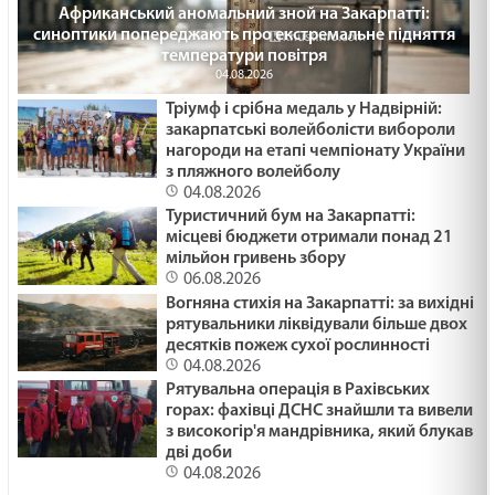
Африканський аномальний зной на Закарпатті:
синоптики попереджають про екстремальне підняття
температури повітря
04.08.2026
Тріумф і срібна медаль у Надвірній:
закарпатські волейболісти вибороли
нагороди на етапі чемпіонату України
з пляжного волейболу
04.08.2026
Туристичний бум на Закарпатті:
місцеві бюджети отримали понад 21
мільйон гривень збору
06.08.2026
Вогняна стихія на Закарпатті: за вихідні
рятувальники ліквідували більше двох
десятків пожеж сухої рослинності
04.08.2026
Рятувальна операція в Рахівських
горах: фахівці ДСНС знайшли та вивели
з високогір'я мандрівника, який блукав
дві доби
04.08.2026