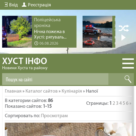
Вхід
Реєстрація
Поліцейська
Поліцейс
хроніка
хроніка
Нічна пожежа в
Трагедія пі
Хусті: рятуваль...
купання на 
06.08.2026
04.08.20
ХУСТ ІНФО
Новини Хуста та району
Главная
»
Каталог сайтов
»
Кулінарія
» Напої
В категории сайтов
:
86
Страницы
:
1
2
3
4
5
6
»
Показано сайтов
:
1-15
Сортировать по
:
Просмотрам