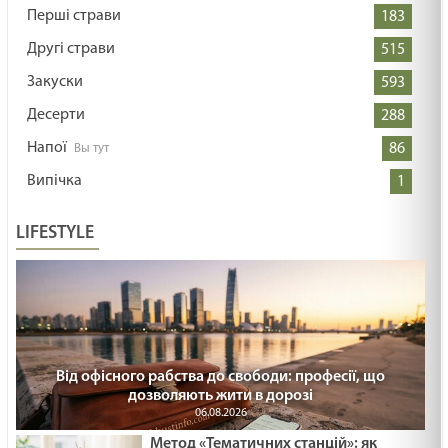
Перші страви
183
Другі страви
515
Закуски
593
Десерти
288
Напої
86
Випічка
1
LIFESTYLE
Від офісного рабства до свободи: професії, що
дозволяють жити в дорозі
06.08.2026
Метод «Тематичних станцій»: як