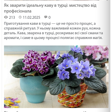
Як зварити ідеальну каву в турці: мистецтво від
професіонала
213
11.02.2025
0
Приготування кави в турці — це не просто процес, а
справжній ритуал. У ньому важливий кожен рух, кожна
деталь. Кава, зварена в турці, розкриває всі свої смаки та
аромати, і саме в цьому процесі полягає справжня магія.