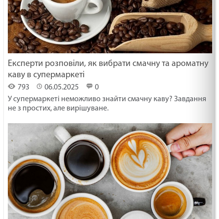
Експерти розповіли, як вибрати смачну та ароматну
каву в супермаркеті
793
06.05.2025
0
У супермаркеті неможливо знайти смачну каву? Завдання
не з простих, але вирішуване.