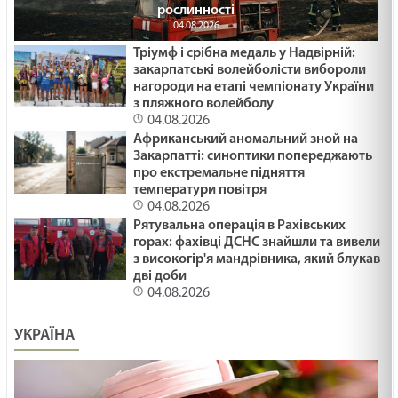
рослинності
04.08.2026
Тріумф і срібна медаль у Надвірній:
закарпатські волейболісти вибороли
нагороди на етапі чемпіонату України
з пляжного волейболу
04.08.2026
Африканський аномальний зной на
Закарпатті: синоптики попереджають
про екстремальне підняття
температури повітря
04.08.2026
Рятувальна операція в Рахівських
горах: фахівці ДСНС знайшли та вивели
з високогір'я мандрівника, який блукав
дві доби
04.08.2026
УКРАЇНА