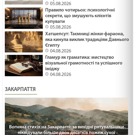
05.08.2026
Правило чотирьох: психологічні
секрети, що змушують клієнтів
купувати
05.08.2026
Хатшепсут: Таємниці жінки-фараона,
яка кинула виклик традиціям Давнього
Єгипту
04.08.2026
Гламур як граматика: мистецтво
візуальної грамотності та успішного
іміджу
04.08.2026
ЗАКАРПАТТЯ
Вогняна стихія на Закарпатті: за вихідні рятувальники
ліквідували більше двох десятків пожеж сухої