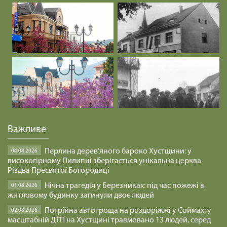
Важливе
Перлина дерев’яного бароко Хустщини: у
04.08.2026
високогірному Пилипці зберігається унікальна церква
Різдва Пресвятої Богородиці
Нічна трагедія у Березниках: під час пожежі в
01.08.2026
житловому будинку загинули двоє людей
Потрійна автотроща на роздоріжжі у Соймах: у
02.08.2026
масштабній ДТП на Хустщині травмовано 13 людей, серед