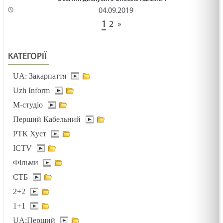
04.09.2019
1
2
»
КАТЕГОРІЇ
UA: Закарпаття
Uzh Inform
М-студіо
Перший Кабельний
РТК Хуст
ICTV
Фільми
СТБ
2+2
1+1
UA:Перший