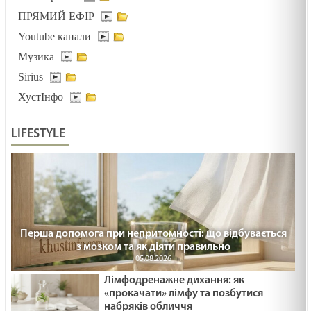
ПРЯМИЙ ЕФІР
Youtube канали
Музика
Sirius
ХустІнфо
LIFESTYLE
Перша допомога при непритомності: що відбувається
з мозком та як діяти правильно
05.08.2026
Лімфодренажне дихання: як
«прокачати» лімфу та позбутися
набряків обличчя