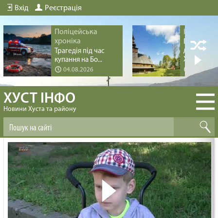
Вхід
Реєстрація
Поліцейська
Історія мі
хроніка
Перлина
дерев’яно
Трагедія під час
Хус...
купання на Бо...
04.08.2026
04.08.20
ХУСТ ІНФО
Новини Хуста та району