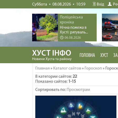
Суббота
08.08.2026
10:59
Вхід
Ре
Поліцейська
хроніка
Нічна пожежа в
Хусті: рятуваль...
06.08.2026
ХУСТ ІНФО
ГОЛОВНА
ХУСТ
ЗА
Новини Хуста та району
Главная
»
Каталог сайтов
»
Гороскоп
» Горос
В категории сайтов
:
22
Показано сайтов
:
1-15
Сортировать по
:
Просмотрам