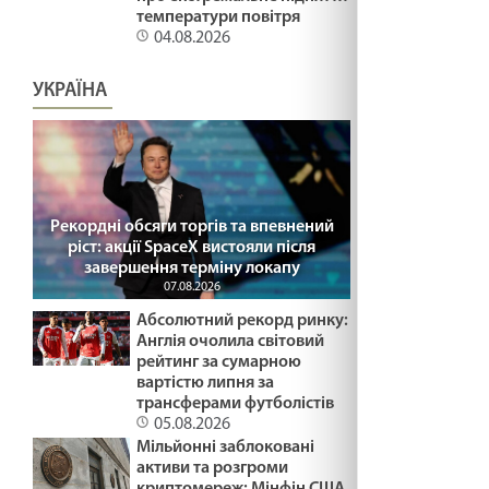
температури повітря
04.08.2026
УКРАЇНА
Рекордні обсяги торгів та впевнений
ріст: акції SpaceX вистояли після
завершення терміну локапу
07.08.2026
Абсолютний рекорд ринку:
Англія очолила світовий
рейтинг за сумарною
вартістю липня за
трансферами футболістів
05.08.2026
Мільйонні заблоковані
активи та розгроми
криптомереж: Мінфін США