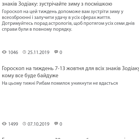
знаків Зодіаку: зустрічайте зиму з посмішкою
Гороскоп на цей тиждень допоможе вам зустріти зиму у
всеозброєнні і залучити удачу в усіх сферах життя.
Дотримуйтесь порад астрологів, щоб протягом усіх семи днів
справи були в повному порядку.
Гороскоп
на
тиждень
1046
25.11.2019
0
Гороскоп на тиждень 7-13 жовтня для всіх знаків Зодіаку
кому все буде байдуже
На цьому тижні Рибам помилок уникнути не вдасться
Гороскоп
на
тиждень
1499
07.10.2019
0