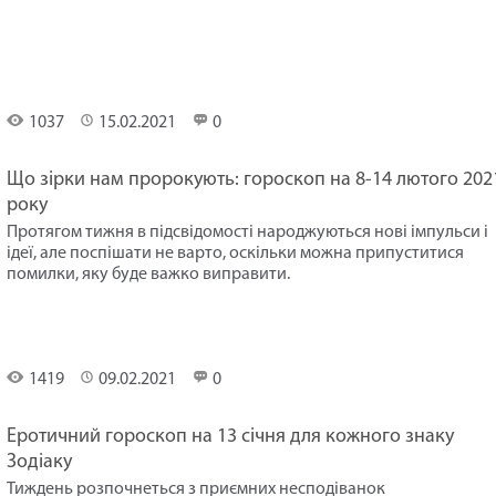
Гороскоп
на
тиждень
1037
15.02.2021
0
Що зірки нам пророкують: гороскоп на 8-14 лютого 202
року
Протягом тижня в підсвідомості народжуються нові імпульси і
ідеї, але поспішати не варто, оскільки можна припуститися
помилки, яку буде важко виправити.
Гороскоп
на
тиждень
1419
09.02.2021
0
Еротичний гороскоп на 13 січня для кожного знаку
Зодіаку
Тиждень розпочнеться з приємних несподіванок