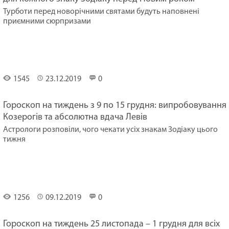
Турботи перед новорічними святами будуть наповнені
приємними сюрпризами
Гороскоп
на
тиждень
1545
23.12.2019
0
Гороскоп на тиждень з 9 по 15 грудня: випробовування
Козерогів та абсолютна вдача Левів
Астрологи розповіли, чого чекати усіх знакам Зодіаку цього
тижня
Гороскоп
на
тиждень
1256
09.12.2019
0
Гороскоп на тиждень 25 листопада – 1 грудня для всіх