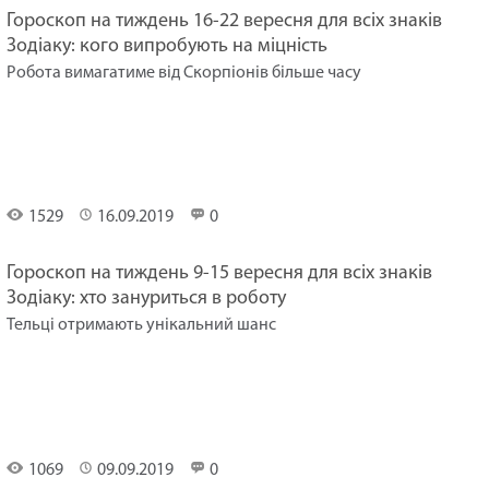
Гороскоп на тиждень 16-22 вересня для всіх знаків
Зодіаку: кого випробують на міцність
Робота вимагатиме від Скорпіонів більше часу
Гороскоп
на
тиждень
1529
16.09.2019
0
Гороскоп на тиждень 9-15 вересня для всіх знаків
Зодіаку: хто зануриться в роботу
Тельці отримають унікальний шанс
Гороскоп
на
тиждень
1069
09.09.2019
0