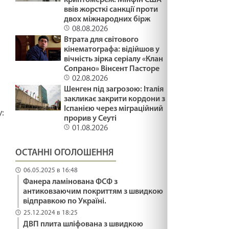
ввів жорсткі санкції проти
двох міжнародних бірж
08.08.2026
Втрата для світового
кінематографа: відійшов у
вічність зірка серіалу «Клан
Сопрано» Вінсент Пасторе
02.08.2026
Шенген під загрозою: Італія
закликає закрити кордони з
Іспанією через міграційний
:
прорив у Сеуті
01.08.2026
ОСТАННІ ОГОЛОШЕННЯ
06.05.2025 в 16:48
Фанера ламінована ФСФ з
антиковзаючим покриттям з швидкою
відправкою по Україні.
25.12.2024 в 18:25
ДВП плита шліфована з швидкою