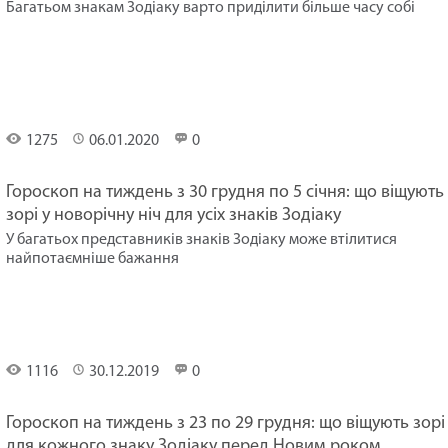
Багатьом знакам Зодіаку варто приділити більше часу собі
Гороскоп
на
тиждень
1275
06.01.2020
0
Гороскоп на тиждень з 30 грудня по 5 січня: що віщують
зорі у новорічну ніч для усіх знаків Зодіаку
У багатьох представників знаків Зодіаку може втілитися
найпотаємніше бажання
Гороскоп
на
тиждень
1116
30.12.2019
0
Гороскоп на тиждень з 23 по 29 грудня: що віщують зорі
для кожного знаку Зодіаку перед Новим роком