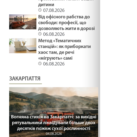
дитини
07.08.2026
Від офісного рабства до
свободи: професії, що
дозволяють жити в дорозі
06.08.2026
Метод «Тематичних
станцій»: як приборкати
хаос там, де речі
«мігрують» самі
06.08.2026
ЗАКАРПАТТЯ
Вогняна стихія на Закарпатті: за вихідні
рятувальники ліквідували більше двох
десятків пожеж сухої рослинності
04.08.2026