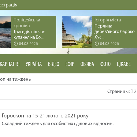
єстрація
Поліцейська
Історія міста
хроніка
Перлина
дерев’яного бароко
Трагедія під час
Хус...
купання на Бо...
04.08.2026
04.08.2026
КАРПАТТЯ
УКРАЇНА
ВІДЕО
ЕФІР
ОБ'ЯВА
ФОТО
ЦІКАВЕ
коп на тиждень
Страницы
:
1
2
Гороскоп на 15-21 лютого 2021 року
Складний тиждень для особистих і ділових відносин.