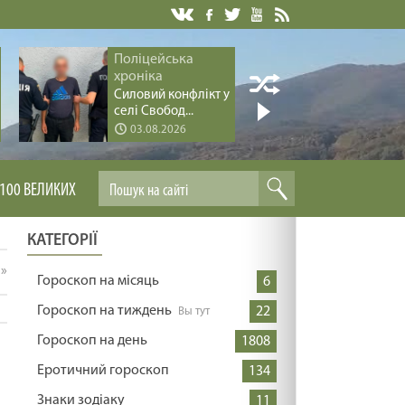
Поліцейська
Поліцей
хроніка
хроніка
Силовий конфлікт у
Серія ва
селі Свобод...
дітьми за 
03.08.2026
03.08.
100 ВЕЛИКИХ
КАТЕГОРІЇ
»
Гороскоп на місяць
6
Гороскоп на тиждень
22
Гороскоп на день
1808
Еротичний гороскоп
134
Знаки зодіаку
11