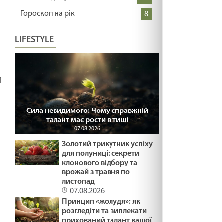
Гороскоп на рік
8
LIFESTYLE
1
Сила невидимого: Чому справжній
талант має рости в тиші
07.08.2026
Золотий трикутник успіху
для полуниці: секрети
клонового відбору та
врожай з травня по
листопад
07.08.2026
Принцип «жолудя»: як
розгледіти та виплекати
прихований талант вашої