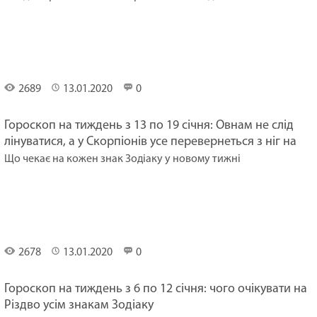
Гороскоп
на
тиждень
2689
13.01.2020
0
Гороскоп на тиждень з 13 по 19 січня: Овнам не слід
лінуватися, а у Скорпіонів усе перевернеться з ніг на
голову
Що чекає на кожен знак Зодіаку у новому тижні
Гороскоп
на
тиждень
2678
13.01.2020
0
Гороскоп на тиждень з 6 по 12 січня: чого очікувати на
Різдво усім знакам Зодіаку