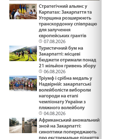
Стратегічний альянс у
Карпатах: Закарпаття та
Угорщина розширюють
транскордонну співпрацю
для залучення
європейських грантів
07.08.2026
Туристичний бум на
Закарпатті: місцеві
бюджети отримали понад
21 мільйон гривень збору
06.08.2026
Тріумф і срібна медаль у
Надвірній: закарпатські
волейболісти вибороли
нагороди на етапі
чемпіонату України з
пляжного волейболу
04.08.2026
Африканський аномальний
зной на Закарпатті:
синоптики попереджають
про екстремальне підняття