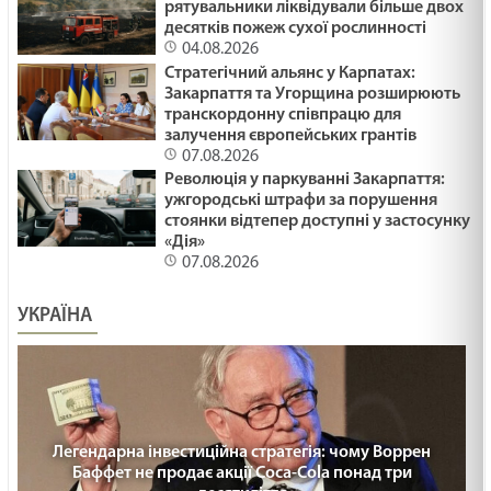
25. 30 - а неділя по ЗСД.
рятувальники ліквідували більше двох
десятків пожеж сухої рослинності
29.01.2025
04.08.2026
Стратегічний альянс у Карпатах:
КУСОК ХЛІБА /1480/ Майтеся файно
Закарпаття та Угорщина розширюють
29.01.2025
транскордонну співпрацю для
залучення європейських грантів
07.08.2026
Революція у паркуванні Закарпаття:
ЖИТТЯ ЯК ПЕРЕХРЕСТЯ /1479/ Майтеся файно
ужгородські штрафи за порушення
29.01.2025
стоянки відтепер доступні у застосунку
«Дія»
07.08.2026
КОЛЯДА ДЛЯ ЗСУ /1478/ Майтеся файно
УКРАЇНА
29.01.2025
ПРИХОВАНЕ ЗЛО /1477/ Майтеся файно
29.01.2025
Легендарна інвестиційна стратегія: чому Воррен
Баффет не продає акції Coca-Cola понад три