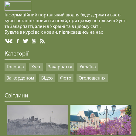
файно
29.01.2025
Інформаційний портал який щодня буде держати вас в
курсі останніх новин та подій, при цьому не тільки в Хусті
Посвятити себе і все, що я маю.
та Закарпатті, але й в Україні та в цілому світі.
29.01.2025
Будьте в курсі всіх новин, підписавшись на нас
ПЕРЕБУВАТИ В ДОБРІ /1468/ Майтеся файно
Категорії
29.01.2025
Головна
Хуст
Закарпаття
Україна
За кордоном
Відео
Фото
Оголошення
ВИСЛОВЛЮВАТИ ДУМКИ /1467/ Майтеся файно
29.01.2025
Світлини
БУДЬМО УВАЖНІ /1466/ Майтеся файно
29.01.2025