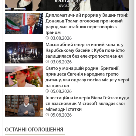
десятиліття
РОСТИ ЯК ГІМАЛАЇ /1476/ Майтеся файно
03.08.2026
29.01.2025
Дипломатичний прорив у Вашингтоні:
Дональд Трамп оголосив про новий
раунд масштабних переговорів з
ДЕ МІЙ ГОЛІАФ? /1475/ Майтеся файно
Іраном
03.08.2026
29.01.2025
Масштабний енергетичний колапс у
Карибському басейні: Куба повністю
залишилася без електропостачання
Час царювання Ісуса. Мт 4:12-17. Неділя після
03.08.2026
Просвіщення
Свято у монаршій родині Британії:
принцеса Євгенія народила третю
29.01.2025
дитину, яка одразу посіла місце у черзі
на престол
Він Наш Мир
05.08.2026
Інвестиційна імперія Білла Гейтса: куди
29.01.2025
співзасновник Microsoft вкладає свої
мільярдні статки
05.08.2026
ПІДПІЛЬНЕ БЛАГОСЛОВІННЯ /1474/ Майтеся
файно
ОСТАННІ ОГОЛОШЕННЯ
29.01.2025