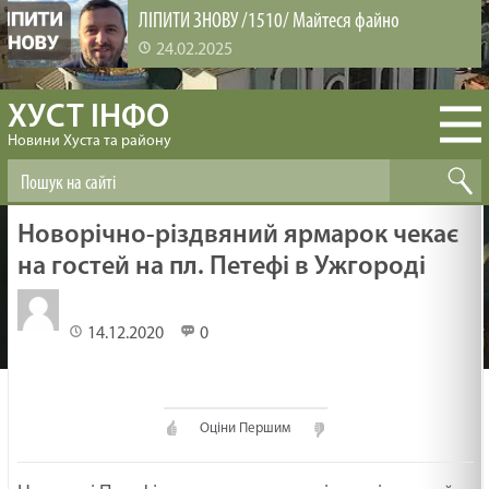
ЛІПИТИ ЗНОВУ /1510/ Майтеся файно
24.02.2025
ХУСТ ІНФО
ВИРОЩУВАННЯ ЛЮДЕЙ /1509/ Майтеся файно
Новини Хуста та району
24.02.2025
БІБЛІЯ ЗМІНЮЄ /1508/ Майтеся файно
Новорічно-різдвяний ярмарок чекає
24.02.2025
на гостей на пл. Петефі в Ужгороді
ЗАДОВОЛЕНА ЦІКАВІСТЬ /1507/ Майтеся файно
14.12.2020
0
24.02.2025
Оціни Першим
НЕХАЙ ПРОБУДЕ З ТОБОЮ БОГ /1506/ Майтеся
файно