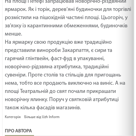
На площі Петефі запрацював новорічно-різдвяний
19.02.2025
ярмарок. Як і торік, дерев’яні будиночки для торгівлі
МАЛЕНЬКИЙ СВЯТИЙ /1505/ Майтеся файно
розмістили на пішохідній частині площі. Цьогоріч, у
19.02.2025
зв'язку із карантинними обмеженнями, будиночків
менше.
На ярмарку свою продукцію вже традиційно
ГОСПОДНІЙ GPS /1504/ Майтеся файно
представили винороби Закарпаття, є сири та
19.02.2025
гарячий глінтвейн, фаст-фуд в упакуванні,
новорічно-рідзвяна атрибутика, традиційні
Ти сьогодні молодший чи старший син? Неділя
сувеніри. Проте столів та стільців для пригощань
про блудного сина. Лк
нема, тобто все продають виключно на виніс. А на
19.02.2025
площі Театральній до свят почали прикрашати
новорічну ялинку. Поруч у святковій атрибутиці
КУДИ ПАЛКА ВПАДЕ /1503/ Майтеся файно
також кілька фасадів магазинів.
19.02.2025
Категорія
Більше від Uzh Inform
ПРО АВТОРА
НЕ ДО КІНЦЯ /1502/ Майтеся файно