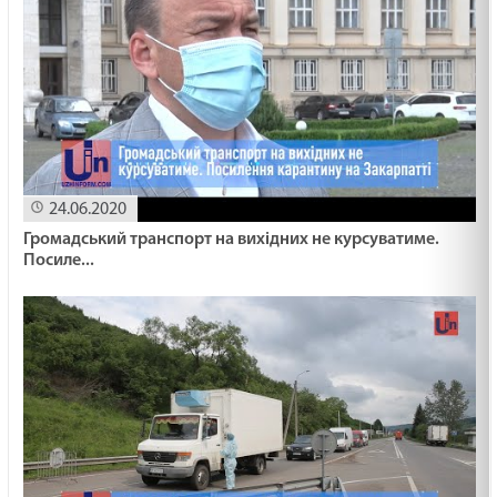
СПРАВЖНЄ СМИРЕННЯ /1498/ Майтеся файно
19.02.2025
Неділя митаря і фарисея/ Лк 18,10-14
19.02.2025
24.06.2020
ВГАМУЙТЕСЯ /1497/ Майтеся файно
Громадський транспорт на вихідних не курсуватиме.
19.02.2025
Посиле...
ВИГНАТИ САМОЗВАНЦЯ /1496/ Майтеся файно
07.02.2025
БАЧИТИ ДОБРО /1495/ Майтеся файно
06.02.2025