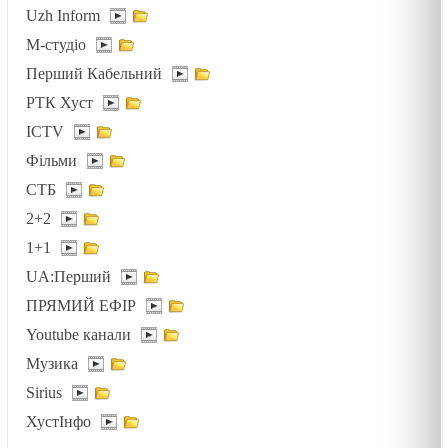
03.02.2025
Uzh Inform
М-студіо
Перший Кабельний
ДУХОВНИЙ ЕКВАЛАЙЗЕР /1491/ Майтеся файно
РТК Хуст
03.02.2025
ICTV
Фільми
ДОРОГОЮ СМЕРТІ /1490/ Майтеся файно
СТБ
03.02.2025
2+2
1+1
ПРИЩ НА НОСІ /1489/ Майтеся файно
UA:Перший
30.01.2025
ПРЯМИЙ ЕФІР
Youtube канали
Музика
НЕСТЕРПНЕ МОВЧАННЯ /1488/ Майтеся файно
Sirius
29.01.2025
ХустІнфо