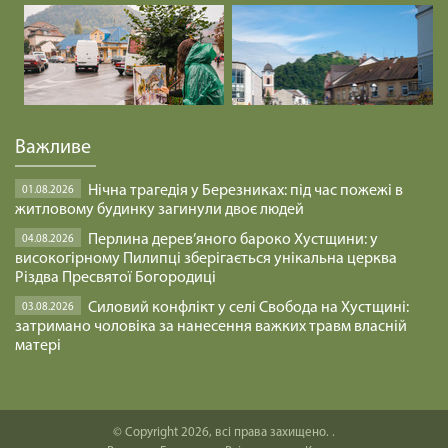
ЩО РОБИТИ ДАЛІ /1465/ Майтеся файно
29.01.2025
Срібна Земля. Хроніка Карпатської України
1919-1939 рр.
Важливе
17.03.2023
Нічна трагедія у Березниках: під час пожежі в
01.08.2026
Майтеся файно /580/ ЧВС ПІД ОБСТРІЛАМИ
житловому будинку загинули двоє людей
05.03.2022
Перлина дерев’яного бароко Хустщини: у
04.08.2026
високогірному Пилипці зберігається унікальна церква
Різдва Пресвятої Богородиці
Майтеся файно /579/ СЕРЦЕ УКРАЇНИ
Силовий конфлікт у селі Свобода на Хустщині:
03.08.2026
04.03.2022
затримано чоловіка за нанесення важких травм власній
матері
Майтеся файно /578/ ЩО РОБИТИ З МАТАМИ?
03.03.2022
© Copyright 2026, всі права захищено. .