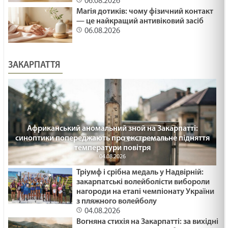
06.08.2026
Магія дотиків: чому фізичний контакт
— це найкращий антивіковий засіб
ПОДАРУВАТИ ОСЛИКА /1484/ Майтеся файно
06.08.2026
29.01.2025
ЗАКАРПАТТЯ
ЯК ВИЖИТИ /1483/ Майтеся файно
29.01.2025
ВІДНОВИТИСЬ /1482/ Майтеся файно
Африканський аномальний зной на Закарпатті:
29.01.2025
синоптики попереджають про екстремальне підняття
температури повітря
04.08.2026
МНОЖИТИ ВОГОНЬ БЛАГОСЛОВІННЯ /1481/
Тріумф і срібна медаль у Надвірній:
Майтеся файно
закарпатські волейболісти вибороли
нагороди на етапі чемпіонату України
29.01.2025
з пляжного волейболу
04.08.2026
Ти належиш багатству чи воно - тобі? Лк 18:18-
Вогняна стихія на Закарпатті: за вихідні