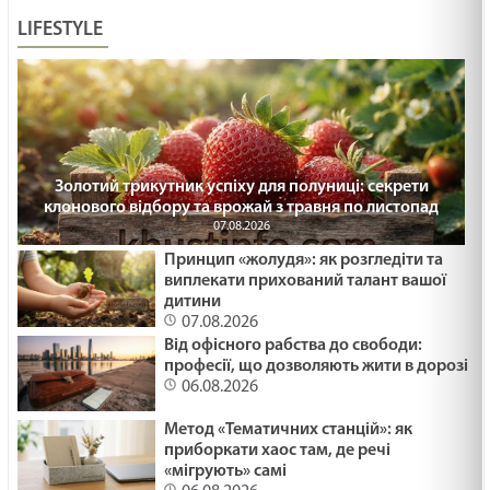
ПЛАСТИКОВІ ФЛАМІНГО /1488/ Майтеся файно
LIFESTYLE
29.01.2025
ПРИКРІ ЛЮДИ /1487/ Майтеся файно
29.01.2025
Золотий трикутник успіху для полуниці: секрети
клонового відбору та врожай з травня по листопад
Що воно могло бути? Лк18:35-43. 36 - а неділя
07.08.2026
по ЗСД.
Принцип «жолудя»: як розгледіти та
29.01.2025
виплекати прихований талант вашої
дитини
07.08.2026
МОЛИТВА І ПРИБИРАННЯ /1486/ Майтеся
Від офісного рабства до свободи:
файно
професії, що дозволяють жити в дорозі
29.01.2025
06.08.2026
Метод «Тематичних станцій»: як
СТАТИ СВЯТИМ /1485/ Майтеся файно
приборкати хаос там, де речі
29.01.2025
«мігрують» самі