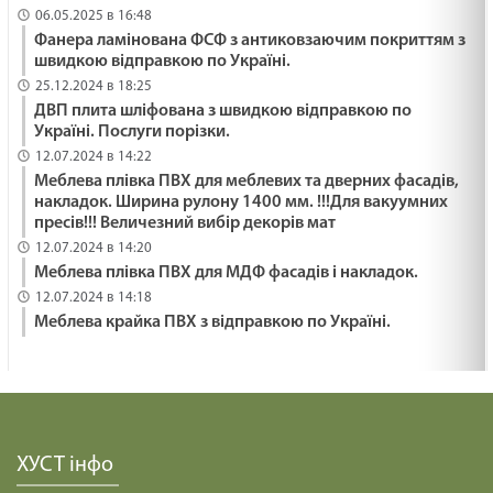
06.05.2025 в 16:48
Фанера ламінована ФСФ з антиковзаючим покриттям з
СПРАВЖНІЙ МИР /1473/ Майтеся файно
швидкою відправкою по Україні.
29.01.2025
25.12.2024 в 18:25
ДВП плита шліфована з швидкою відправкою по
Україні. Послуги порізки.
КАРТОННИЙ БУДИНОЧОК /1472/ Майтеся файно
12.07.2024 в 14:22
29.01.2025
Меблева плівка ПВХ для меблевих та дверних фасадів,
накладок. Ширина рулону 1400 мм. !!!Для вакуумних
пресів!!! Величезний вибір декорів мат
12.07.2024 в 14:20
ПОБУТИ В ТИШІ /1471/ Майтеся файно
Меблева плівка ПВХ для МДФ фасадів і накладок.
29.01.2025
12.07.2024 в 14:18
Меблева крайка ПВХ з відправкою по Україні.
СЕРЦЕ ЛЮБОВІ /1470/ Майтеся файно
29.01.2025
ХУСТ інфо
РОМАНТИЧНІ КОЧІВНИКИ /1469/ Майтеся