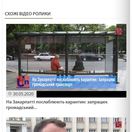
19.02.2025
СХОЖІ ВІДЕО РОЛИКИ
МАШИНА ЧАСУ /1501/ Майтеся файно
19.02.2025
ПЕРЕЛОМ ЖИТТЯ /1500/ Майтеся файно
19.02.2025
Знатися з Ісусом
19.02.2025
30.05.2020
На Закарпатті послаблюють карантин: запрацює
громадський...
ВМІТИ ЦІНУВАТИ /1499/ Майтеся файно
19.02.2025