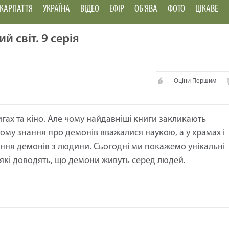
КАРПАТТЯ
УКРАЇНА
ВІДЕО
ЕФІР
ОБ'ЯВА
ФОТО
ЦІКАВЕ
й світ. 9 серія
Оціни Першим
гах та кіно. Але чому найдавніші книги закликають
 тому знання про демонів вважалися наукою, а у храмах і
ння демонів з людини. Сьогодні ми покажемо унікальні
, які доводять, що демони живуть серед людей.