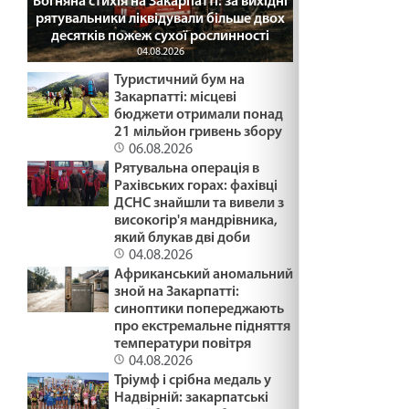
Вогняна стихія на Закарпатті: за вихідні
рятувальники ліквідували більше двох
БАЧИТИ ДОБРО /1495/ Майтеся файно
десятків пожеж сухої рослинності
04.08.2026
06.02.2025
Туристичний бум на
Закарпатті: місцеві
бюджети отримали понад
ВІДВОЛІКАННЯ І БАЙДУЖІСТЬ /1444/ Майтеся
21 мільйон гривень збору
файно
06.08.2026
05.02.2025
Рятувальна операція в
Рахівських горах: фахівці
ДСНС знайшли та вивели з
ТРИ АГРЕГАТНІ СТАНИ /1493/ Майтеся файно
високогір'я мандрівника,
05.02.2025
який блукав дві доби
04.08.2026
Африканський аномальний
ПОТІМ ЗРОЗУМІЄМО /1492/ Майтеся файно
зной на Закарпатті:
синоптики попереджають
03.02.2025
про екстремальне підняття
температури повітря
04.08.2026
Біблія-книга зустрічі
Тріумф і срібна медаль у
Надвірній: закарпатські
03.02.2025