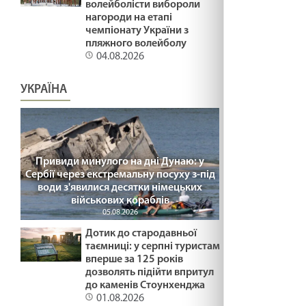
волейболісти вибороли
нагороди на етапі
чемпіонату України з
Зустрітись для стосунків. Лк 2:22-40.
пляжного волейболу
Стрітеня
04.08.2026
03.02.2025
УКРАЇНА
ДУХОВНИЙ ЕКВАЛАЙЗЕР /1491/ Майтеся
файно
03.02.2025
Привиди минулого на дні Дунаю: у
ДОРОГОЮ СМЕРТІ /1490/ Майтеся файно
Сербії через екстремальну посуху з-під
03.02.2025
води з'явилися десятки німецьких
військових кораблів
05.08.2026
ПРИЩ НА НОСІ /1489/ Майтеся файно
Дотик до стародавньої
30.01.2025
таємниці: у серпні туристам
вперше за 125 років
дозволять підійти впритул
до каменів Стоунхенджа
НЕСТЕРПНЕ МОВЧАННЯ /1488/ Майтеся
01.08.2026