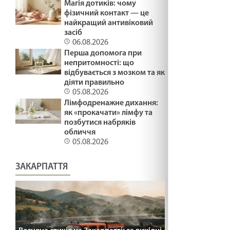
Магія дотиків: чому
ВМІТИ ЦІНУВАТИ /1499/ Майтеся файно
фізичний контакт — це
найкращий антивіковий
19.02.2025
засіб
06.08.2026
Перша допомога при
СПРАВЖНЄ СМИРЕННЯ /1498/ Майтеся файно
непритомності: що
відбувається з мозком та як
19.02.2025
діяти правильно
05.08.2026
Лімфодренажне дихання:
Неділя митаря і фарисея/ Лк 18,10-14
як «прокачати» лімфу та
19.02.2025
позбутися набряків
обличчя
05.08.2026
ВГАМУЙТЕСЯ /1497/ Майтеся файно
ЗАКАРПАТТЯ
19.02.2025
ВИГНАТИ САМОЗВАНЦЯ /1496/ Майтеся
файно
07.02.2025