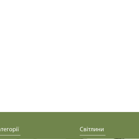
тегорії
Світлини