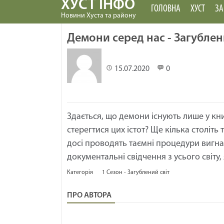
ХУСТ ІНФО
ГОЛОВНА
ХУСТ
ЗА
Новини Хуста та району
Демони серед нас - Загублени
15.07.2020
0
Здається, що демони існують лише у кни
стерегтися цих істот? Ще кілька століть
досі проводять таємні процедури вигна
документальні свідчення з усього світу
Категорія
1 Сезон - Загублений світ
ПРО АВТОРА