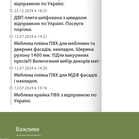
відправкою по Україні.
29.01.2025
25.12.2024 в 18:25
ДВП плита шліфована з швидкою
відправкою по Україні. Послуги
ПОДАРУВАТИ ОСЛИКА /1484/ Майтеся файно
порізки.
29.01.2025
12.07.2024 в 14:22
Меблева плівка ПВХ для меблевих та
дверних фасадів, накладок. Ширина
ЯК ВИЖИТИ /1483/ Майтеся файно
рулону 1400 мм. !!!Для вакуумних
пресів!!! Величезний вибір декорів мат
29.01.2025
12.07.2024 в 14:20
Меблева плівка ПВХ для МДФ фасадів
і накладок.
ВІДНОВИТИСЬ /1482/ Майтеся файно
12.07.2024 в 14:18
29.01.2025
Меблева крайка ПВХ з відправкою по
Україні.
МНОЖИТИ ВОГОНЬ БЛАГОСЛОВІННЯ /1481/
Майтеся файно
29.01.2025
Важливе