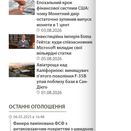
файно
Епохальний крок
29.01.2025
фінансової системи США:
чому Монетний двір
остаточно зупинив випуск
ПЛАСТИКОВІ ФЛАМІНГО /1488/ Майтеся
монети в 1 цент
файно
03.08.2026
29.01.2025
Інвестиційна імперія Білла
Гейтса: куди співзасновник
ПРИКРІ ЛЮДИ /1487/ Майтеся файно
Microsoft вкладає свої
мільярдні статки
29.01.2025
05.08.2026
Авіатроща над
Каліфорнією: винищувач
Що воно могло бути? Лк18:35-43. 36 - а
п'ятого покоління F-35B
неділя по ЗСД.
упав поблизу бази в Сан-
Дієго
29.01.2025
01.08.2026
МОЛИТВА І ПРИБИРАННЯ /1486/ Майтеся
ОСТАННІ ОГОЛОШЕННЯ
файно
29.01.2025
06.05.2025 в 16:48
Фанера ламінована ФСФ з
СТАТИ СВЯТИМ /1485/ Майтеся файно
антиковзаючим покриттям з швидкою