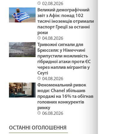
файно
02.08.2026
29.01.2025
Великий демографічний
звіт з Афін: понад 102
ПЛАСТИКОВІ ФЛАМІНГО /1488/ Майтеся
тисячі іноземців отримали
паспорт Греції за останні
файно
роки
29.01.2025
04.08.2026
Тривожні сигнали для
ПРИКРІ ЛЮДИ /1487/ Майтеся файно
Брюсселя: у Німеччині
припустили можливість
29.01.2025
гібридної атаки проти ЄС
через наплив мігрантів у
Сеуті
Що воно могло бути? Лк18:35-43. 36 - а
04.08.2026
неділя по ЗСД.
Феноменальний ривок
моди: Chanel збільшив
29.01.2025
продажі на 16% та обігнав
головних конкурентів
МОЛИТВА І ПРИБИРАННЯ /1486/ Майтеся
ринку
файно
06.08.2026
29.01.2025
ОСТАННІ ОГОЛОШЕННЯ
СТАТИ СВЯТИМ /1485/ Майтеся файно