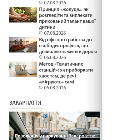
07.08.2026
ВМІТИ ЦІНУВАТИ /1499/ Майтеся файно
Принцип «жолудя»: як
розгледіти та виплекати
19.02.2025
прихований талант вашої
дитини
07.08.2026
СПРАВЖНЄ СМИРЕННЯ /1498/ Майтеся файно
Від офісного рабства до
19.02.2025
свободи: професії, що
дозволяють жити в дорозі
06.08.2026
Метод «Тематичних
Неділя митаря і фарисея/ Лк 18,10-14
станцій»: як приборкати
19.02.2025
хаос там, де речі
«мігрують» самі
06.08.2026
ВГАМУЙТЕСЯ /1497/ Майтеся файно
ЗАКАРПАТТЯ
19.02.2025
ВИГНАТИ САМОЗВАНЦЯ /1496/ Майтеся
файно
Революція у паркуванні Закарпаття:
07.02.2025