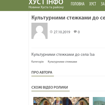
ХУСТ ІНФО
ГОЛОВНА
ХУСТ
ЗА
Новини Хуста та району
Культурними стежками до се
27.10.2019
0
Культурними стежками до села Іза
Категорія
Культурними стежками
ПРО АВТОРА
СХОЖІ ВІДЕО РОЛИКИ