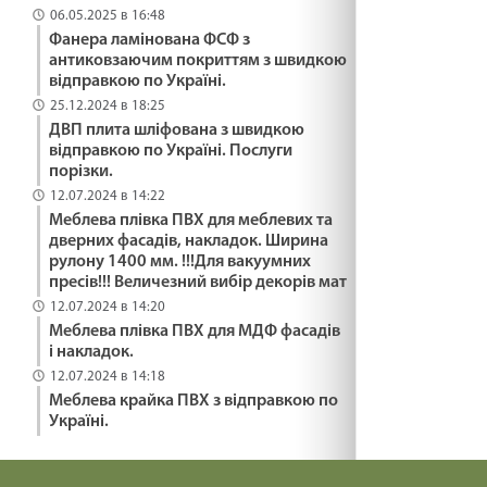
06.05.2025 в 16:48
29.01.2025
Фанера ламінована ФСФ з
антиковзаючим покриттям з швидкою
відправкою по Україні.
ПОДАРУВАТИ ОСЛИКА /1484/ Майтеся файно
25.12.2024 в 18:25
29.01.2025
ДВП плита шліфована з швидкою
відправкою по Україні. Послуги
порізки.
ЯК ВИЖИТИ /1483/ Майтеся файно
12.07.2024 в 14:22
Меблева плівка ПВХ для меблевих та
29.01.2025
дверних фасадів, накладок. Ширина
рулону 1400 мм. !!!Для вакуумних
пресів!!! Величезний вибір декорів мат
ВІДНОВИТИСЬ /1482/ Майтеся файно
12.07.2024 в 14:20
29.01.2025
Меблева плівка ПВХ для МДФ фасадів
і накладок.
12.07.2024 в 14:18
МНОЖИТИ ВОГОНЬ БЛАГОСЛОВІННЯ /1481/
Меблева крайка ПВХ з відправкою по
Майтеся файно
Україні.
29.01.2025