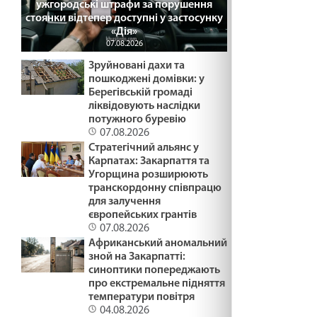
ужгородські штрафи за порушення
стоянки відтепер доступні у застосунку
БАЧИТИ ДОБРО /1495/ Майтеся файно
«Дія»
07.08.2026
06.02.2025
Зруйновані дахи та
пошкоджені домівки: у
Берегівській громаді
ВІДВОЛІКАННЯ І БАЙДУЖІСТЬ /1444/ Майтеся
ліквідовують наслідки
файно
потужного буревію
05.02.2025
07.08.2026
Стратегічний альянс у
ТРИ АГРЕГАТНІ СТАНИ /1493/ Майтеся файно
Карпатах: Закарпаття та
Угорщина розширюють
05.02.2025
транскордонну співпрацю
для залучення
європейських грантів
ПОТІМ ЗРОЗУМІЄМО /1492/ Майтеся файно
07.08.2026
Африканський аномальний
03.02.2025
зной на Закарпатті:
синоптики попереджають
про екстремальне підняття
Біблія-книга зустрічі
температури повітря
03.02.2025
04.08.2026