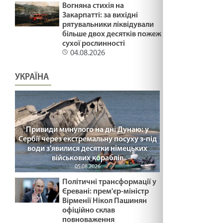
Вогняна стихія на
Закарпатті: за вихідні
рятувальники ліквідували
Зустрітись для стосунків. Лк 2:22-40.
більше двох десятків пожеж
Стрітеня
сухої рослинності
03.02.2025
04.08.2026
ДУХОВНИЙ ЕКВАЛАЙЗЕР /1491/ Майтеся
УКРАЇНА
файно
03.02.2025
ДОРОГОЮ СМЕРТІ /1490/ Майтеся файно
Привиди минулого на дні Дунаю: у
03.02.2025
Сербії через екстремальну посуху з-під
води з'явилися десятки німецьких
військових кораблів
ПРИЩ НА НОСІ /1489/ Майтеся файно
05.08.2026
30.01.2025
Політичні трансформації у
Єревані: прем'єр-міністр
Вірменії Нікол Пашинян
офіційно склав
НЕСТЕРПНЕ МОВЧАННЯ /1488/ Майтеся
повноваження