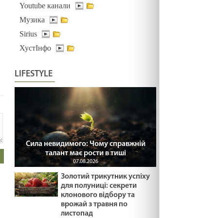
КУДИ ПАЛКА ВПАДЕ /1503/ Майтеся файно
Youtube канали
19.02.2025
Музика
Sirius
ХустІнфо
НЕ ДО КІНЦЯ /1502/ Майтеся файно
19.02.2025
LIFESTYLE
Зайдіть
МАШИНА ЧАСУ /1501/ Майтеся файно
на сайт
19.02.2025
ПЕРЕЛОМ ЖИТТЯ /1500/ Майтеся файно
Сила невидимого: Чому справжній
19.02.2025
талант має рости в тиші
07.08.2026
Золотий трикутник успіху
Знатися з Ісусом
для полуниці: секрети
клонового відбору та
19.02.2025
врожай з травня по
листопад