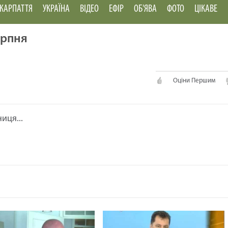
КАРПАТТЯ
УКРАЇНА
ВІДЕО
ЕФІР
ОБ'ЯВА
ФОТО
ЦІКАВЕ
ерпня
Оціни Першим
иця...