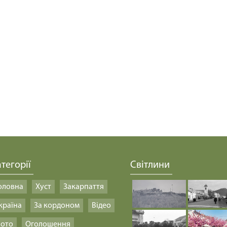
тегорії
Світлини
оловна
Хуст
Закарпаття
країна
За кордоном
Відео
ото
Оголошення