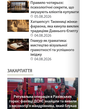
Правило чотирьох:
ВМІТИ ЦІНУВАТИ /1499/ Майтеся файно
психологічні секрети, що
змушують клієнтів купувати
19.02.2025
05.08.2026
Хатшепсут: Таємниці жінки-
фараона, яка кинула виклик
СПРАВЖНЄ СМИРЕННЯ /1498/ Майтеся файно
традиціям Давнього Єгипту
19.02.2025
04.08.2026
Гламур як граматика:
мистецтво візуальної
грамотності та успішного
Неділя митаря і фарисея/ Лк 18,10-14
іміджу
19.02.2025
04.08.2026
ЗАКАРПАТТЯ
ВГАМУЙТЕСЯ /1497/ Майтеся файно
19.02.2025
ВИГНАТИ САМОЗВАНЦЯ /1496/ Майтеся
Рятувальна операція в Рахівських
горах: фахівці ДСНС знайшли та вивели
файно
з високогір'я мандрівника, який блукав
07.02.2025