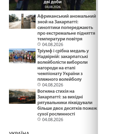
дві доби
04.08.2026
БАЧИТИ ДОБРО /1495/ Майтеся файно
Африканський аномальний
06.02.2025
зной на Закарпатті:
синоптики попереджають
про екстремальне підняття
температури повітря
ВІДВОЛІКАННЯ І БАЙДУЖІСТЬ /1444/ Майтеся
04.08.2026
файно
Тріумф і срібна медаль у
05.02.2025
Надвірній: закарпатські
волейболісти вибороли
ТРИ АГРЕГАТНІ СТАНИ /1493/ Майтеся файно
нагороди на етапі
чемпіонату України з
05.02.2025
пляжного волейболу
04.08.2026
Вогняна стихія на
ПОТІМ ЗРОЗУМІЄМО /1492/ Майтеся файно
Закарпатті: за вихідні
рятувальники ліквідували
03.02.2025
більше двох десятків пожеж
сухої рослинності
04.08.2026
Біблія-книга зустрічі
03.02.2025