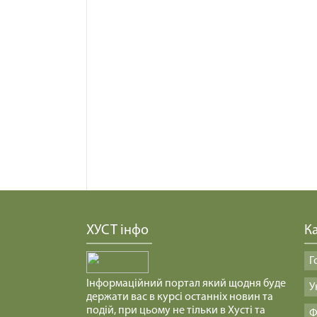
ХУСТ інфо
Ка
Г
Інформаційний портал який щодня буде
У
держати вас в курсі останніх новин та
подій, при цьому не тільки в Хусті та
Ф