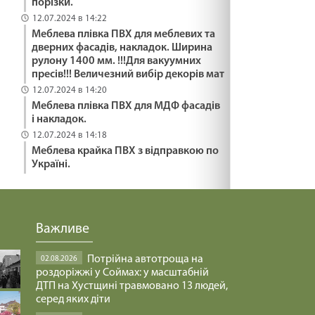
порізки.
29.01.2025
12.07.2024 в 14:22
Меблева плівка ПВХ для меблевих та
дверних фасадів, накладок. Ширина
ПОДАРУВАТИ ОСЛИКА /1484/ Майтеся файно
рулону 1400 мм. !!!Для вакуумних
пресів!!! Величезний вибір декорів мат
29.01.2025
12.07.2024 в 14:20
Меблева плівка ПВХ для МДФ фасадів
і накладок.
ЯК ВИЖИТИ /1483/ Майтеся файно
12.07.2024 в 14:18
29.01.2025
Меблева крайка ПВХ з відправкою по
Україні.
ВІДНОВИТИСЬ /1482/ Майтеся файно
29.01.2025
Важливе
МНОЖИТИ ВОГОНЬ БЛАГОСЛОВІННЯ /1481/
Потрійна автотроща на
02.08.2026
Майтеся файно
роздоріжжі у Соймах: у масштабній
ДТП на Хустщині травмовано 13 людей,
29.01.2025
серед яких діти