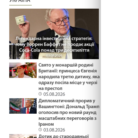
УКРАЇНА
Зустрітись для стосунків. Лк 2:22-40.
Стрітеня
03.02.2025
Легендарна інвестиційна стратегія:
чому Воррен Баффет не продає акції
ДУХОВНИЙ ЕКВАЛАЙЗЕР /1491/ Майтеся
Coca-Cola понад три десятиліття
файно
03.08.2026
03.02.2025
Свято у монаршій родині
Британії: принцеса Євгенія
ДОРОГОЮ СМЕРТІ /1490/ Майтеся файно
народила третю дитину, яка
03.02.2025
одразу посіла місце у черзі
на престол
05.08.2026
Дипломатичний прорив у
ПРИЩ НА НОСІ /1489/ Майтеся файно
Вашингтоні: Дональд Трамп
30.01.2025
оголосив про новий раунд
масштабних переговорів з
Іраном
03.08.2026
НЕСТЕРПНЕ МОВЧАННЯ /1488/ Майтеся
Дотик до стародавньої