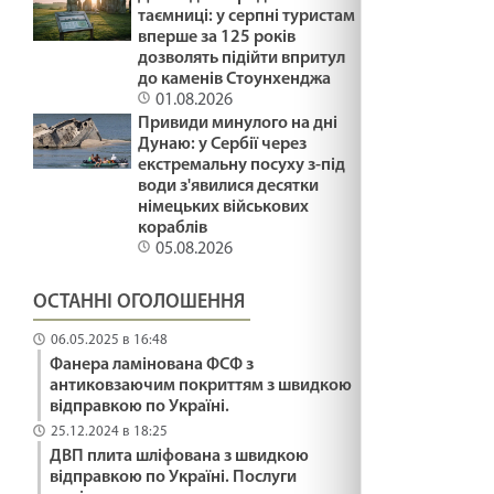
файно
таємниці: у серпні туристам
29.01.2025
вперше за 125 років
дозволять підійти впритул
ПЛАСТИКОВІ ФЛАМІНГО /1488/ Майтеся
до каменів Стоунхенджа
01.08.2026
файно
Привиди минулого на дні
29.01.2025
Дунаю: у Сербії через
екстремальну посуху з-під
ПРИКРІ ЛЮДИ /1487/ Майтеся файно
води з'явилися десятки
німецьких військових
29.01.2025
кораблів
05.08.2026
Що воно могло бути? Лк18:35-43. 36 - а
ОСТАННІ ОГОЛОШЕННЯ
неділя по ЗСД.
29.01.2025
06.05.2025 в 16:48
Фанера ламінована ФСФ з
МОЛИТВА І ПРИБИРАННЯ /1486/ Майтеся
антиковзаючим покриттям з швидкою
відправкою по Україні.
файно
25.12.2024 в 18:25
29.01.2025
ДВП плита шліфована з швидкою
відправкою по Україні. Послуги
СТАТИ СВЯТИМ /1485/ Майтеся файно