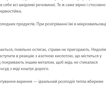
в себе всі шкідливі речовини). Те ж саме вірно і стосовно
термостійка.
олодних продуктів. При розігріванні їжі в мікрохвильовц
ається, повільно остигає, страви не пригорають. Недолі
вступати в реакцію з азотною кислотою, що міститься у
д покривають іншим металом, щоб мідь не стикалася
осуд з міді коштує дорого.
отування варення — ідеальний розподіл тепла вбереже