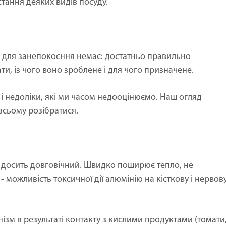
тання деяких видів посуду.
 для занепокоєння немає: достатньо правильно
и, із чого воно зроблене і для чого призначене.
є і недоліки, які ми часом недооцінюємо. Наш огляд
сьому розібратися.
і досить довговічний. Швидко поширює тепло, не
- можливість токсичної дії алюмінію на кісткову і нервов
ізм в результаті контакту з кислими продуктами (томати