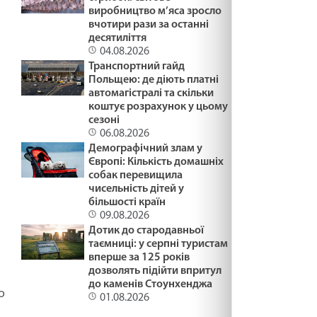
виробництво м’яса зросло
вчотири рази за останні
десятиліття
04.08.2026
Транспортний гайд
Польщею: де діють платні
автомагістралі та скільки
коштує розрахунок у цьому
сезоні
06.08.2026
Демографічний злам у
Європі: Кількість домашніх
собак перевищила
чисельність дітей у
більшості країн
09.08.2026
Дотик до стародавньої
таємниці: у серпні туристам
вперше за 125 років
дозволять підійти впритул
до каменів Стоунхенджа
о
01.08.2026