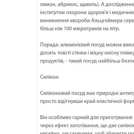
лимон, абрикос, щавель). А дослідженн
інститутом охорони здоров'я і медични
виникнення хвороби Альцгеймера серед 
більш ніж 100 мікрограмів на літр.
Порада: алюмінієвий посуд можна викор
досить товсті стінки і міцну окісну плі
продуктів, - такий посуд найбільш безп
Силікон
Силіконовий посуд має природні антипри
просто відігнувши край еластичної фор
Він особливо гарний для приготування в
через ефект запотівання, що дає силі
негайно, ще гарячими, щоб зберегти ру