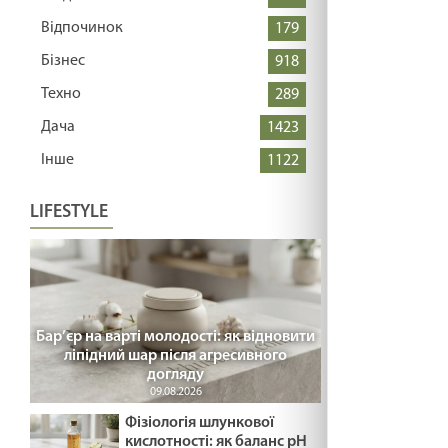
Відпочинок
179
Бізнес
918
Техно
289
Дача
1423
Інше
1122
LIFESTYLE
Бар’єр на варті молодості: як відновити
ліпідний шар після агресивного
догляду
09.08.2026
Фізіологія шлункової
кислотності: як баланс pH