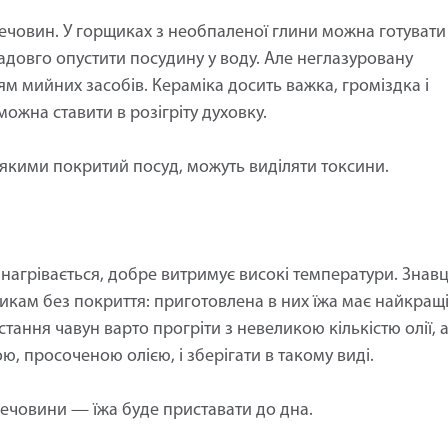
речовин. У горщиках з необпаленої глини можна готувати
адовго опустити посудину у воду. Але неглазуровану
м мийних засобів. Кераміка досить важка, громіздка і
 можна ставити в розігріту духовку.
якими покритий посуд, можуть виділяти токсини.
нагрівається, добре витримує високі температури. Знавц
икам без покриття: приготовлена в них їжа має найкращ
тання чавун варто прогріти з невеликою кількістю олії, 
ю, просоченою олією, і зберігати в такому виді.
ечовини — їжа буде приставати до дна.