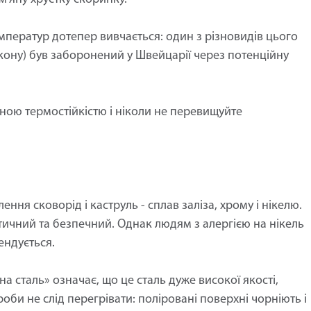
емператур дотепер вивчається: один з різновидів цього
ікону) був заборонений у Швейцарії через потенційну
ою термостійкістю і ніколи не перевищуйте
ня сковорід і каструль - сплав заліза, хрому і нікелю.
ктичний та безпечний. Однак людям з алергією на нікель
ендується.
а сталь» означає, що це сталь дуже високої якості,
вироби не слід перегрівати: поліровані поверхні чорніють і