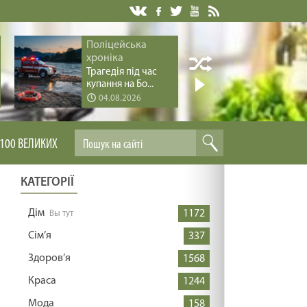
Поліцейська
Історія 
хроніка
Перлин
дерев’я
Трагедія під час
Хус...
купання на Бо...
04.08.2026
04.08.
100 ВЕЛИКИХ
КАТЕГОРІЇ
Дім
1172
Сім’я
337
Здоров’я
1568
Краса
1244
Мода
158