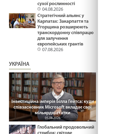
сухої рослинності
04.08.2026
Стратегічний альянс у
Карпатах: Закарпаття та
Угорщина розширюють
транскордонну співпрацю
для залучення
європейських грантів
07.08.2026
УКРАЇНА
Інвестиційна імперія Білла Гейтса: куди
співзасновник Microsoft вкладає свої
мільярдні статки
05.08.2026
Глобальний продовольчий
стрибок: світове