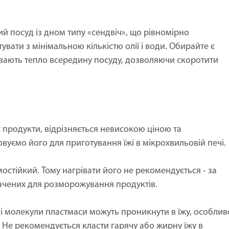
й посуд із дном типу «сендвіч», що рівномірно
увати з мінімальною кількістю олії і води. Обирайте є
ивають тепло всередину посуду, дозволяючи скоротити
 продукти, відрізняється невисокою ціною та
вуємо його для приготування їжі в мікрохвильовій печі.
остійкий. Тому нагрівати його не рекомендується - за
ачених для розморожування продуктів.
і молекули пластмаси можуть проникнути в їжу, особлив
). Не рекомендується класти гарячу або жирну їжу в