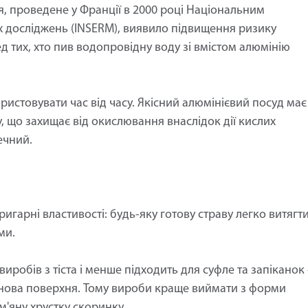
я, проведене у Франції в 2000 році Національним
х досліджень (INSERM), виявило підвищення ризику
тих, хто пив водопровідну воду зі вмістом алюмінію
истовувати час від часу. Якісний алюмінієвий посуд має
вку, що захищає від окислювання внаслідок дії кислих
ечний.
гарні властивості: будь-яку готову страву легко витягти
ми.
иробів з тіста і менше підходить для суфле та запіканок 
конова поверхня. Тому вироби краще виймати з форми
м'яну хрустку скоринку.