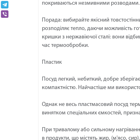
покриваються незмивними розводами.
Порада: вибирайте якісний товстостінни
розподіляє тепло, даючи можливість гот
кришки з нержавіючої сталі: вони відб
час термообробки.
Пластик
Посуд легкий, небиткий, добре зберігає
компактністю. Найчастіше ми використо
Однак не весь пластмасовий посуд терм
винятком спеціальних ємкостей, призн
При тривалому або сильному нагріванн
в продукти, що містять жир, (м'ясо, сир