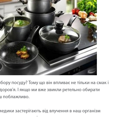
ору посуду? Тому що він впливає не тільки на смак і
 здоров'я. І якщо ми вже звикли ретельно обирати
ьш поблажливо.
 медики застерігають від влучення в наш організм