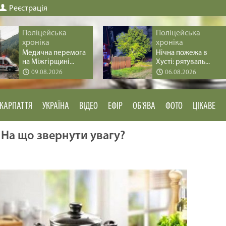
Реєстрація
Поліцейська
Поліцейська
хроніка
хроніка
Медична перемога
Нічна пожежа в
на Міжгірщині...
Хусті: рятуваль...
09.08.2026
06.08.2026
КАРПАТТЯ
УКРАЇНА
ВІДЕО
ЕФІР
ОБ'ЯВА
ФОТО
ЦІКАВЕ
На що звернути увагу?