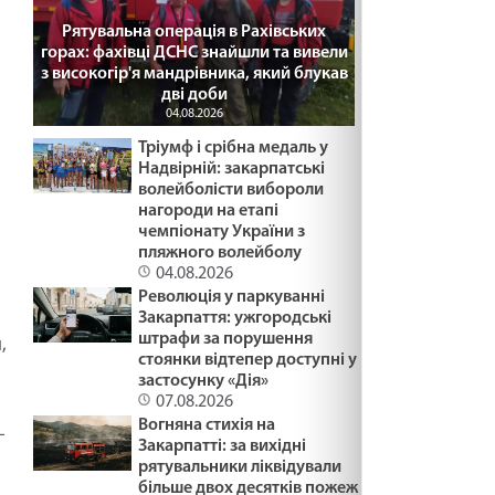
Рятувальна операція в Рахівських
горах: фахівці ДСНС знайшли та вивели
з високогір'я мандрівника, який блукав
дві доби
04.08.2026
Тріумф і срібна медаль у
Надвірній: закарпатські
волейболісти вибороли
нагороди на етапі
чемпіонату України з
пляжного волейболу
04.08.2026
Революція у паркуванні
Закарпаття: ужгородські
штрафи за порушення
,
стоянки відтепер доступні у
застосунку «Дія»
07.08.2026
Вогняна стихія на
-
Закарпатті: за вихідні
рятувальники ліквідували
більше двох десятків пожеж