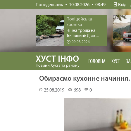
Понедельник
10.08.2026
08:49
Вхід
Поліцейська
хроніка
Нічна троща на
Тячівщині: Двоє...
09.08.2026
ХУСТ ІНФО
ГОЛОВНА
ХУСТ
ЗА
Новини Хуста та району
Обираємо кухонне начиння. 
25.08.2019
698
0