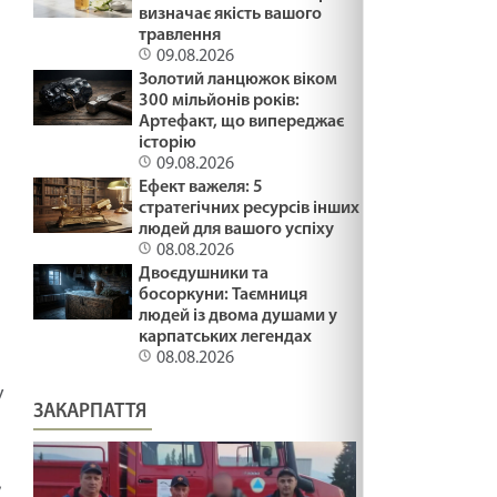
визначає якість вашого
травлення
09.08.2026
Золотий ланцюжок віком
300 мільйонів років:
Артефакт, що випереджає
історію
09.08.2026
Ефект важеля: 5
стратегічних ресурсів інших
людей для вашого успіху
08.08.2026
Двоєдушники та
босоркуни: Таємниця
людей із двома душами у
карпатських легендах
08.08.2026
у
ЗАКАРПАТТЯ
,