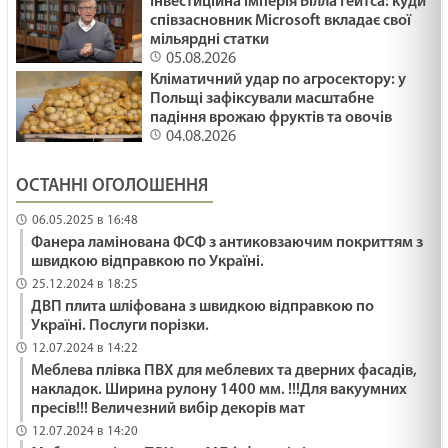
Інвестиційна імперія Білла Гейтса: куди
співзасновник Microsoft вкладає свої
мільярдні статки
05.08.2026
Кліматичний удар по агросектору: у
Польщі зафіксували масштабне
падіння врожаю фруктів та овочів
04.08.2026
ОСТАННІ ОГОЛОШЕННЯ
06.05.2025 в 16:48
Фанера ламінована ФСФ з антиковзаючим покриттям з
швидкою відправкою по Україні.
25.12.2024 в 18:25
ДВП плита шліфована з швидкою відправкою по
Україні. Послуги порізки.
12.07.2024 в 14:22
Меблева плівка ПВХ для меблевих та дверних фасадів,
накладок. Ширина рулону 1400 мм. !!!Для вакуумних
пресів!!! Величезний вибір декорів мат
12.07.2024 в 14:20