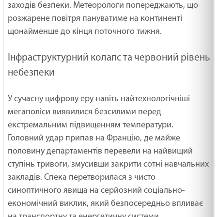
заходів безпеки. Метеорологи попереджають, що
розжарене повітря пануватиме на континенті
щонайменше до кінця поточного тижня.
Інфраструктурний колапс та червоний рівень
небезпеки
У сучасну цифрову еру навіть найтехнологічніші
мегаполіси виявилися безсилими перед
екстремальним підвищенням температури.
Головний удар припав на Францію, де майже
половину департаментів перевели на найвищий
ступінь тривоги, змусивши закрити сотні навчальних
закладів. Спека перетворилася з чисто
синоптичного явища на серйозний соціально-
економічний виклик, який безпосередньо впливає
на транспортну та енергетичну системи.