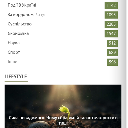
Події В Україні
1142
За кордоном
1095
Суспільство
2285
Єкономіка
1547
Наука
512
Спорт
689
Інше
596
LIFESTYLE
Сила невидимого: Чому справжній талант має рости в
тиші