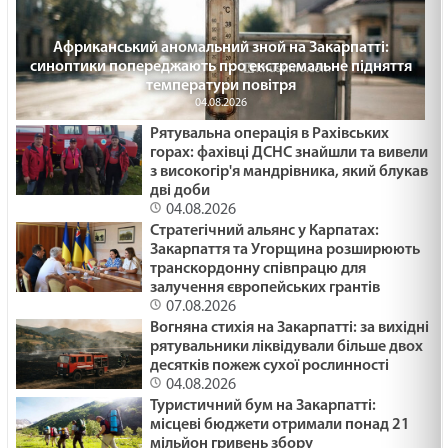
Африканський аномальний зной на Закарпатті:
синоптики попереджають про екстремальне підняття
температури повітря
04.08.2026
Рятувальна операція в Рахівських
горах: фахівці ДСНС знайшли та вивели
з високогір'я мандрівника, який блукав
дві доби
04.08.2026
Стратегічний альянс у Карпатах:
Закарпаття та Угорщина розширюють
транскордонну співпрацю для
залучення європейських грантів
07.08.2026
Вогняна стихія на Закарпатті: за вихідні
рятувальники ліквідували більше двох
десятків пожеж сухої рослинності
04.08.2026
Туристичний бум на Закарпатті:
місцеві бюджети отримали понад 21
мільйон гривень збору