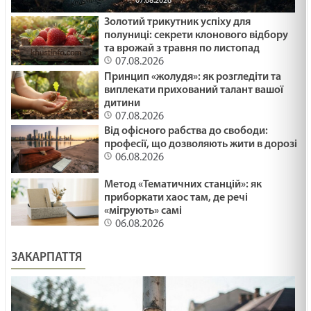
07.08.2026
Золотий трикутник успіху для
полуниці: секрети клонового відбору
та врожай з травня по листопад
07.08.2026
Принцип «жолудя»: як розгледіти та
виплекати прихований талант вашої
дитини
07.08.2026
Від офісного рабства до свободи:
професії, що дозволяють жити в дорозі
06.08.2026
Метод «Тематичних станцій»: як
приборкати хаос там, де речі
«мігрують» самі
06.08.2026
ЗАКАРПАТТЯ