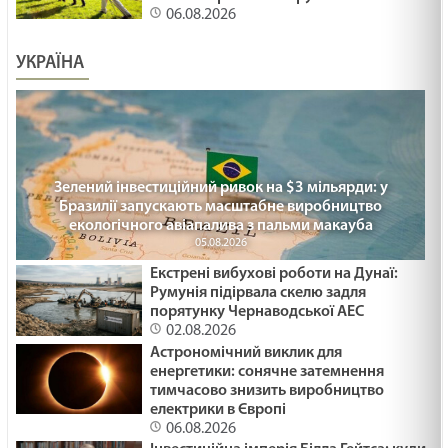
06.08.2026
УКРАЇНА
Зелений інвестиційний ривок на $3 мільярди: у
Бразилії запускають масштабне виробництво
екологічного авіапалива з пальми макауба
05.08.2026
Екстрені вибухові роботи на Дунаї:
Румунія підірвала скелю задля
порятунку Чернаводської АЕС
02.08.2026
Астрономічний виклик для
енергетики: сонячне затемнення
тимчасово знизить виробництво
електрики в Європі
06.08.2026