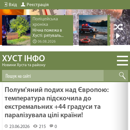
Вхід
Реєстрація
Поліцейська
Поліцейс
хроніка
хроніка
Нічна пожежа в
Трагедія пі
Хусті: рятуваль...
купання на 
06.08.2026
04.08.20
ХУСТ ІНФО
Новини Хуста та району
Полум'яний подих над Європою:
температура підскочила до
екстремальних +44 градуси та
паралізувала цілі країни!
23.06.2026
215
0