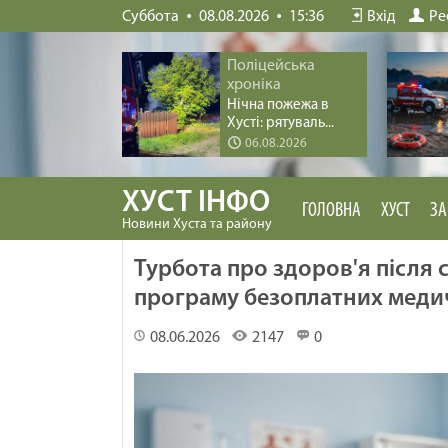
Суббота
08.08.2026
15:36
Вхід
Ре
Поліцейська
хроніка
Нічна пожежа в
Хусті: рятуваль...
06.08.2026
ХУСТ ІНФО
ГОЛОВНА
ХУСТ
ЗА
Новини Хуста та району
Турбота про здоров'я після 
програму безоплатних меди
08.06.2026
2147
0