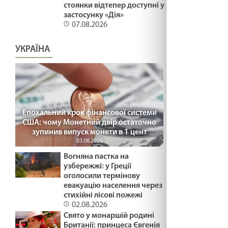
стоянки відтепер доступні у
застосунку «Дія»
07.08.2026
УКРАЇНА
Епохальний крок фінансової системи
США: чому Монетний двір остаточно
зупинив випуск монети в 1 цент
03.08.2026
Вогняна пастка на
узбережжі: у Греції
оголосили термінову
евакуацію населення через
стихійні лісові пожежі
02.08.2026
Свято у монаршій родині
Британії: принцеса Євгенія