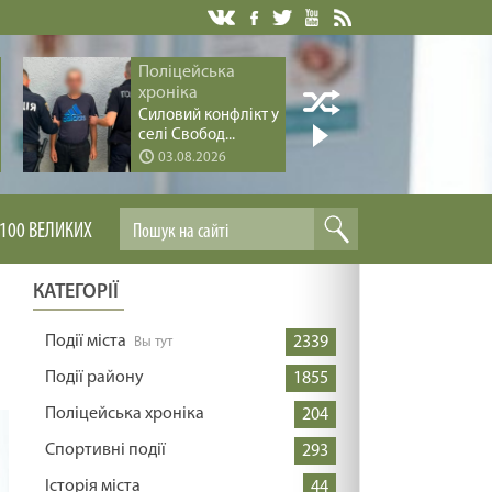
Поліцейська
Поліцей
хроніка
хроніка
Силовий конфлікт у
Серія ва
селі Свобод...
дітьми за 
03.08.2026
03.08.
100 ВЕЛИКИХ
КАТЕГОРІЇ
Події міста
2339
Події району
1855
Поліцейська хроніка
204
Спортивні події
293
Історія міста
44