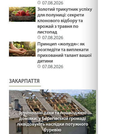
07.08.2026
Золотий трикутник успіху
для полуниці: секрети
клонового відбору та
врожай з травня по
листопад
07.08.2026
Принцип «жолудя»: як
розгледіти та виплекати
прихований талант вашої
дитини
07.08.2026
ЗАКАРПАТТЯ
Зруйновані дахи та пошкоджені
домівки: у Берегівській громаді
ліквідовують наслідки потужного
буревію