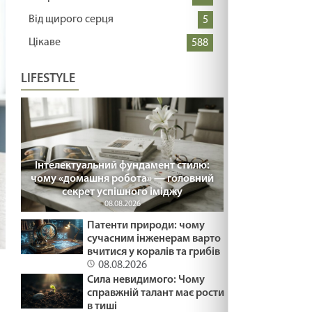
Від щирого серця
5
Цікаве
588
LIFESTYLE
Інтелектуальний фундамент стилю:
чому «домашня робота» — головний
секрет успішного іміджу
08.08.2026
Патенти природи: чому
сучасним інженерам варто
вчитися у коралів та грибів
08.08.2026
Сила невидимого: Чому
справжній талант має рости
в тиші