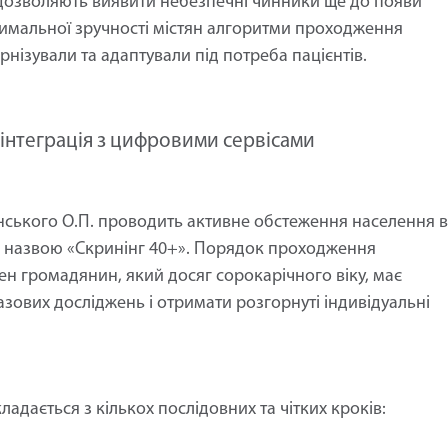
 дозволяють виявити небезпечні чинники ще до появи
имальної зручності містян алгоритми проходження
нізували та адаптували під потреба пацієнтів.
 інтеграція з цифровими сервісами
инського О.П. проводить активне обстеження населення в
д назвою «Скринінг 40+». Порядок проходження
 громадянин, який досяг сорокарічного віку, має
ових досліджень і отримати розгорнуті індивідуальні
ладається з кількох послідовних та чітких кроків: