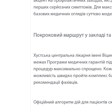
акцент на профілактичних заходах, які
перших серйозних симптомів. Для макс
базових медичних оглядів суттєво модер
Покроковий маршрут у закладі та
Хустська центральна лікарня імені Віц
межах Програми медичних гарантій пі
процедур максимально спрощено. Кожен
можливість швидко пройти комплекс баз
рекомендації фахівців.
Офіційний алгоритм дій для пацієнтів ск