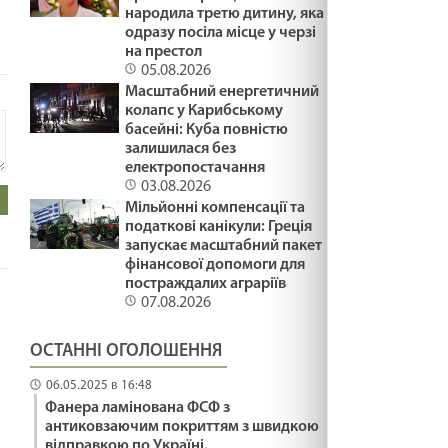
народила третю дитину, яка
одразу посіла місце у черзі
на престол
Зайдіть
05.08.2026
на сайт
Масштабний енергетичний
колапс у Карибському
басейні: Куба повністю
залишилася без
електропостачання
03.08.2026
Мільйонні компенсації та
податкові канікули: Греція
запускає масштабний пакет
фінансової допомоги для
постраждалих аграріїв
07.08.2026
ОСТАННІ ОГОЛОШЕННЯ
06.05.2025 в 16:48
Фанера ламінована ФСФ з
антиковзаючим покриттям з швидкою
відправкою по Україні.