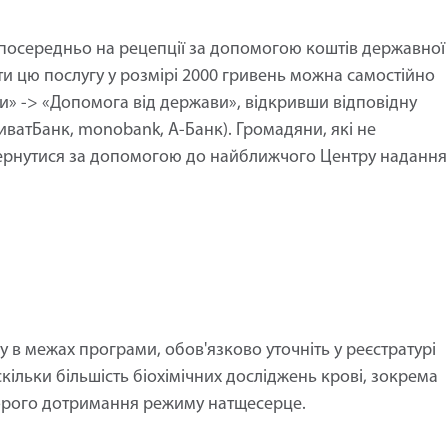
посередньо на рецепції за допомогою коштів державної
ти цю послугу у розмірі 2000 гривень можна самостійно
іси» -> «Допомога від держави», відкривши відповідну
иватБанк, monobank, А-Банк). Громадяни, які не
ернутися за допомогою до найближчого Центру надання
 в межах програми, обов'язково уточніть у реєстратурі
скільки більшість біохімічних досліджень крові, зокрема
ворого дотримання режиму натщесерце.