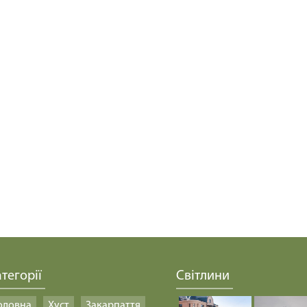
тегорії
Світлини
оловна
Хуст
Закарпаття