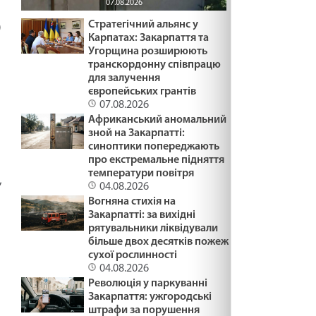
07.08.2026
Стратегічний альянс у
0
Карпатах: Закарпаття та
Угорщина розширюють
транскордонну співпрацю
для залучення
європейських грантів
07.08.2026
Африканський аномальний
зной на Закарпатті:
синоптики попереджають
про екстремальне підняття
температури повітря
,
04.08.2026
Вогняна стихія на
Закарпатті: за вихідні
рятувальники ліквідували
більше двох десятків пожеж
сухої рослинності
04.08.2026
Революція у паркуванні
Закарпаття: ужгородські
штрафи за порушення