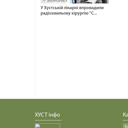
26.06.2025
У Хустській лікарні впровадили
радіохвильову хірургію "С...
ХУСТ інфо
Ка
Г