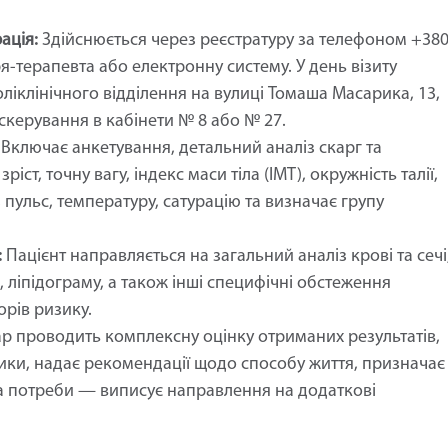
ація:
Здійснюється через реєстратуру за телефоном +38
ря-терапевта або електронну систему. У день візиту
ліклінічного відділення на вулиці Томаша Масарика, 13,
скерування в кабінети № 8 або № 27.
Включає анкетування, детальний аналіз скарг та
ріст, точну вагу, індекс маси тіла (ІМТ), окружність талії,
 пульс, температуру, сатурацію та визначає групу
:
Пацієнт направляється на загальний аналіз крові та сечі
 ліпідограму, а також інші специфічні обстеження
орів ризику.
р проводить комплексну оцінку отриманих результатів,
зики, надає рекомендації щодо способу життя, призначає
 за потреби — виписує направлення на додаткові