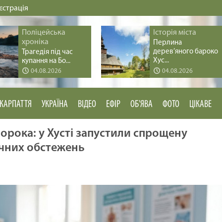
єстрація
Поліцейська
Історія міста
хроніка
Перлина
дерев’яного бароко
Трагедія під час
Хус...
купання на Бо...
04.08.2026
04.08.2026
КАРПАТТЯ
УКРАЇНА
ВІДЕО
ЕФІР
ОБ'ЯВА
ФОТО
ЦІКАВЕ
сорока: у Хусті запустили спрощену
чних обстежень