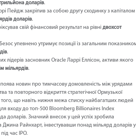
трильйона доларів
.
ррі Пейдж закріпив за собою другу сходинку з капіталом
ярдів доларів
.
фіксував свій фінансовий результат на рівні
двохсот
езос упевнено утримує позиції із загальним показнико
рдів
.
их лідерів засновник Oracle Ларрі Еллісон, активи якого
сім мільярдів
.
 поява новин про тимчасову домовленість між урядами
ва та повторного відкриття стратегічної Ормузької
о того, що навіть нижня межа списку найбагатших людей
я входу до топ-500 Bloomberg Billionaires Index
а доларів. Значний внесок у цей успіх зробила
 Джина Райнхарт, інвестувавши понад мільярд доларів у
під час IPO.