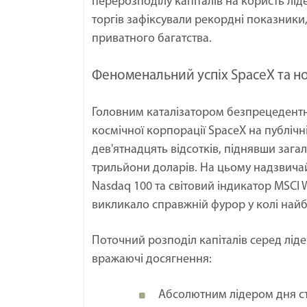
перерозподілу капіталів на користь лід
торгів зафіксували рекордні показники
приватного багатства.
Феноменальний успіх SpaceX та н
Головним каталізатором безпрецедентн
космічної корпорації SpaceX на публічні
дев'ятнадцять відсотків, піднявши зага
трильйони доларів. На цьому надзвичай
Nasdaq 100 та світовий індикатор MSCI
викликало справжній фурор у колі найбі
Поточний розподіл капіталів серед лід
вражаючі досягнення:
Абсолютним лідером дня ста