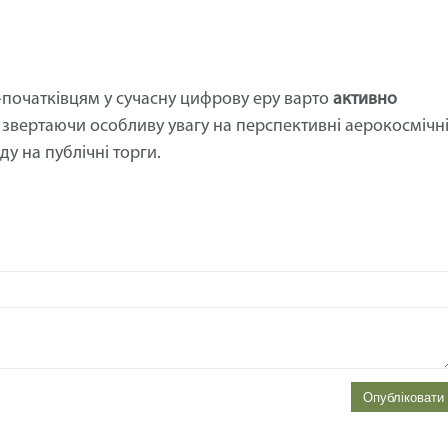
початківцям у сучасну цифрову еру варто
активно
, звертаючи особливу увагу на перспективні аерокосмічн
оду на публічні торги.
Опубліковати