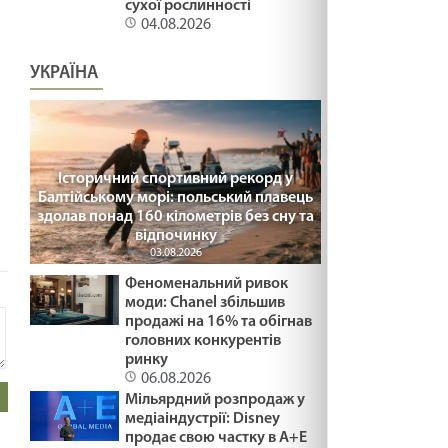
сухої рослинності
04.08.2026
УКРАЇНА
і
Історичний спортивний рекорд у
Балтійському морі: польський плавець
здолав понад 160 кілометрів без сну та
відпочинку
03.08.2026
Зайдіть
на сайт
Феноменальний ривок
моди: Chanel збільшив
продажі на 16% та обігнав
головних конкурентів
ринку
06.08.2026
Мільярдний розпродаж у
медіаіндустрії: Disney
продає свою частку в A+E