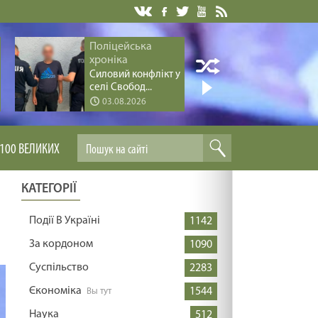
Поліцейська
Поліцей
хроніка
хроніка
Силовий конфлікт у
Серія ва
селі Свобод...
дітьми за 
03.08.2026
03.08.
100 ВЕЛИКИХ
КАТЕГОРІЇ
Події В Україні
1142
За кордоном
1090
Суспільство
2283
Єкономіка
1544
Наука
512