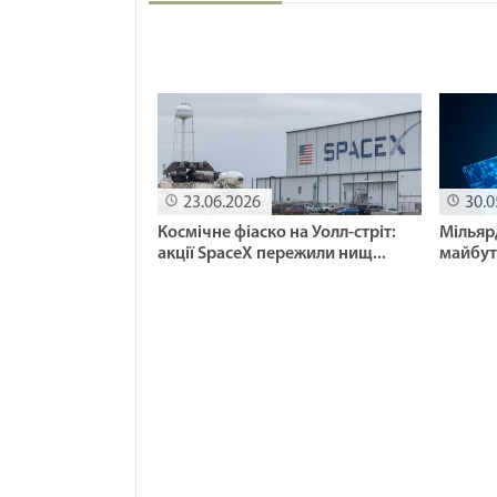
23.06.2026
30.0
Космічне фіаско на Уолл-стріт:
Мільярд
акції SpaceX пережили нищ...
майбутн