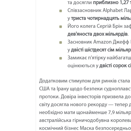
та досягли
приблизно 1,27 
Співзасновник Alphabet Ла
у
триста чотирнадцять міль
Його колега Сергій Брін за
дев'яноста двох мільярдів
.
Засновник Amazon Джефф Б
у
двісті шістдесят сім мілья
Замикає п'ятірку найбагатш
оцінюються у
двісті сорок 
Додатковим стимулом для ринків стала
США та Ірану щодо безпеки судноплавст
протоки. Довіра інвесторів призвела д
світу досягла нового рекорду — тепер дл
необхідно мати щонайменше 7,9 мільярд
австралійська гірничодобувна королева
космічний бізнес Маска безпосередньо 