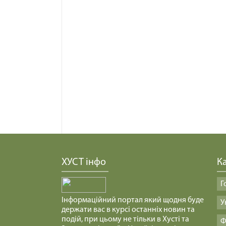
ХУСТ інфо
Ка
Г
Інформаційний портал який щодня буде
У
держати вас в курсі останніх новин та
подій, при цьому не тільки в Хусті та
Ф