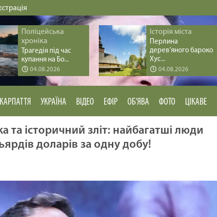
єстрація
Поліцейська
Історія міста
хроніка
Перлина
дерев’яного бароко
Трагедія під час
Хус...
купання на Бо...
04.08.2026
04.08.2026
КАРПАТТЯ
УКРАЇНА
ВІДЕО
ЕФІР
ОБ'ЯВА
ФОТО
ЦІКАВЕ
а та історичний зліт: найбагатші люди
ьярдів доларів за одну добу!