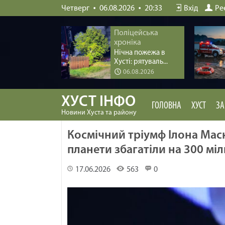
Четверг
06.08.2026
20:33
Вхід
Ре
Поліцейська
хроніка
Нічна пожежа в
Хусті: рятуваль...
06.08.2026
ХУСТ ІНФО
ГОЛОВНА
ХУСТ
ЗА
Новини Хуста та району
Космічний тріумф Ілона Маск
планети збагатіли на 300 міл
17.06.2026
563
0