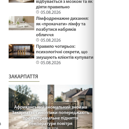
відбувається з мозком та як
діяти правильно
05.08.2026
Лімфодренажне дихання:
як «прокачати» лімфу та
позбутися набряків
обличчя
05.08.2026
Правило чотирьох:
психологічні секрети, що
змушують клієнтів купувати
05.08.2026
ЗАКАРПАТТЯ
Африканський аномальний зной на
Закарпатті: синоптики попереджають
про екстремальне підняття
в
температури повітря
04.08.2026