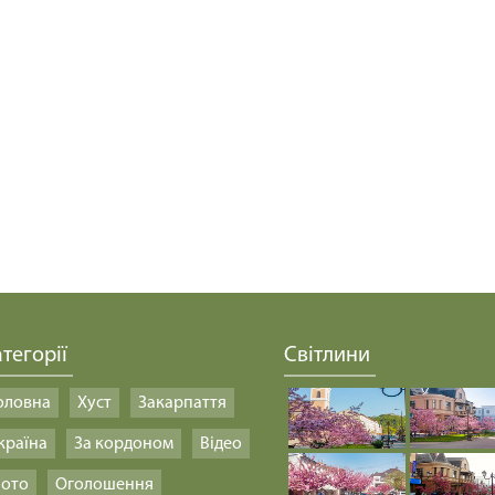
тегорії
Світлини
оловна
Хуст
Закарпаття
країна
За кордоном
Відео
ото
Оголошення