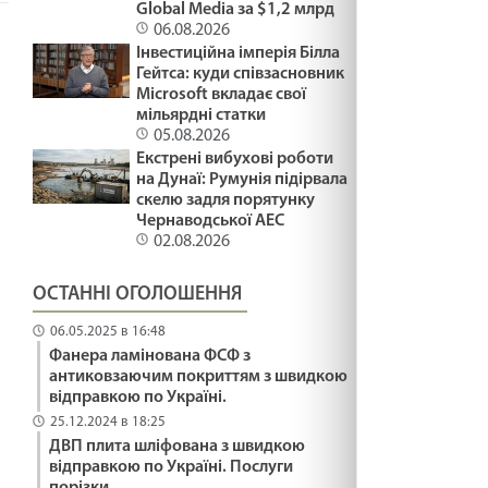
Global Media за $1,2 млрд
06.08.2026
Інвестиційна імперія Білла
Гейтса: куди співзасновник
Microsoft вкладає свої
мільярдні статки
05.08.2026
Екстрені вибухові роботи
на Дунаї: Румунія підірвала
скелю задля порятунку
Чернаводської АЕС
02.08.2026
ОСТАННІ ОГОЛОШЕННЯ
06.05.2025 в 16:48
Фанера ламінована ФСФ з
антиковзаючим покриттям з швидкою
відправкою по Україні.
25.12.2024 в 18:25
ДВП плита шліфована з швидкою
відправкою по Україні. Послуги