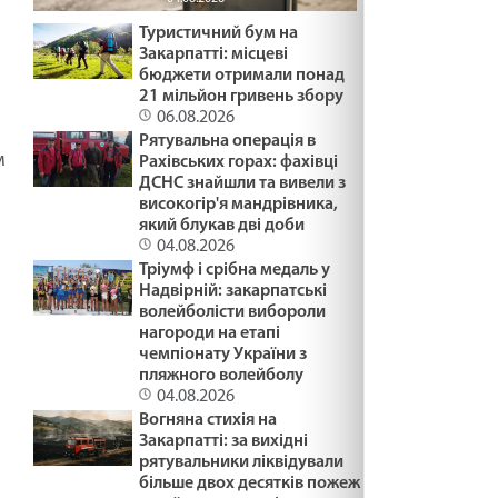
Туристичний бум на
Закарпатті: місцеві
бюджети отримали понад
21 мільйон гривень збору
06.08.2026
Рятувальна операція в
м
Рахівських горах: фахівці
ДСНС знайшли та вивели з
високогір'я мандрівника,
який блукав дві доби
04.08.2026
Тріумф і срібна медаль у
Надвірній: закарпатські
волейболісти вибороли
нагороди на етапі
чемпіонату України з
пляжного волейболу
04.08.2026
Вогняна стихія на
Закарпатті: за вихідні
рятувальники ліквідували
більше двох десятків пожеж