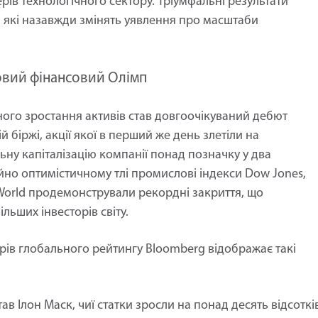
ерів технологічного сектору. Тріумфальні результати
, які назавжди змінять уявлення про масштаби
овий фінансовий Олімп
ого зростання активів став довгоочікуваний дебют
й біржі, акції якої в перший же день злетіли на
льну капіталізацію компанії понад позначку у два
но оптимістичному тлі промислові індекси Dow Jones,
 World продемонстрували рекордні закриття, що
льших інвесторів світу.
ерів глобального рейтингу Bloomberg відображає такі
в Ілон Маск, чиї статки зросли на понад десять відсоткі