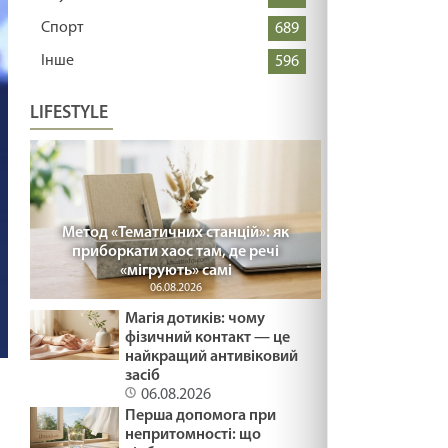
Спорт
689
Інше
596
LIFESTYLE
Метод «Тематичних станцій»: як
приборкати хаос там, де речі
«мігрують» самі
06.08.2026
Магія дотиків: чому
фізичний контакт — це
найкращий антивіковий
засіб
06.08.2026
Перша допомога при
непритомності: що