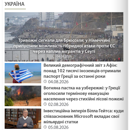
УКРАЇНА
Тривожні сигнали для Брюсселя: у Німеччині
припустили можливість гібридної атаки проти ЄС
через наплив мігрантів у Сеуті
04.08.2026
Великий демографічний звіт з Афін:
понад 102 тисячі іноземців отримали
паспорт Греції за останні роки
04.08.2026
Вогняна пастка на узбережжі: у Греції
оголосили термінову евакуацію
населення через стихійні лісові пожежі
02.08.2026
Інвестиційна імперія Білла Гейтса: куди
співзасновник Microsoft вкладає свої
мільярдні статки
05.08.2026