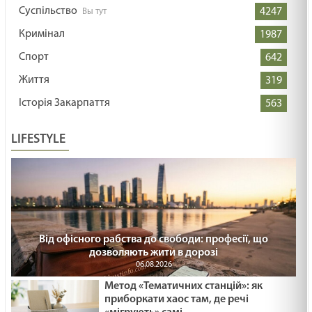
Суспільство
4247
Кримінал
1987
Спорт
642
Життя
319
Історія Закарпаття
563
LIFESTYLE
Від офісного рабства до свободи: професії, що
дозволяють жити в дорозі
06.08.2026
Метод «Тематичних станцій»: як
приборкати хаос там, де речі