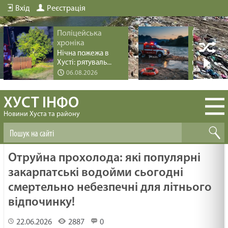
Вхід
Реєстрація
Поліцейська
Поліцейс
хроніка
хроніка
Нічна пожежа в
Трагедія пі
Хусті: рятуваль...
купання на 
06.08.2026
04.08.20
ХУСТ ІНФО
Новини Хуста та району
Отруйна прохолода: які популярні
закарпатські водойми сьогодні
смертельно небезпечні для літнього
відпочинку!
22.06.2026
2887
0