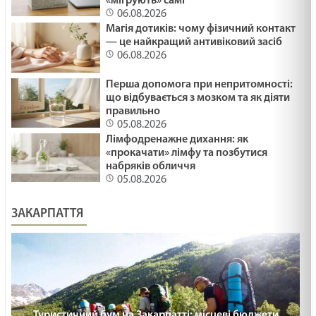
«мігрують» самі
06.08.2026
Магія дотиків: чому фізичний контакт
— це найкращий антивіковий засіб
06.08.2026
Перша допомога при непритомності:
що відбувається з мозком та як діяти
правильно
05.08.2026
Лімфодренажне дихання: як
«прокачати» лімфу та позбутися
набряків обличчя
05.08.2026
ЗАКАРПАТТЯ
Туристичний бум на Закарпатті: місцеві бюджети