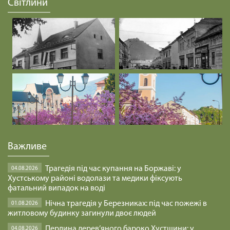
Світлини
Важливе
Трагедія під час купання на Боржаві: у
04.08.2026
Хустському районі водолази та медики фіксують
фатальний випадок на воді
Нічна трагедія у Березниках: під час пожежі в
01.08.2026
житловому будинку загинули двоє людей
Перлина дерев’яного бароко Хустщини: у
04.08.2026