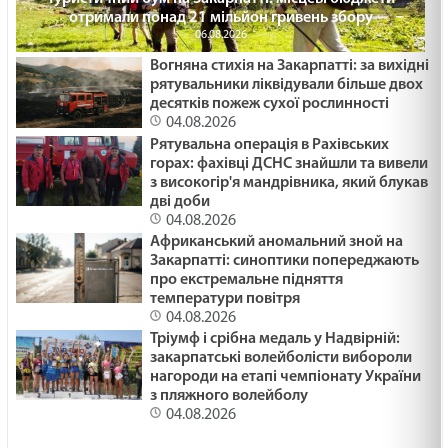
отримали понад 21 мільйон гривень збору
06.08.2026
Вогняна стихія на Закарпатті: за вихідні
рятувальники ліквідували більше двох
десятків пожеж сухої рослинності
04.08.2026
Рятувальна операція в Рахівських
горах: фахівці ДСНС знайшли та вивели
з високогір'я мандрівника, який блукав
дві доби
04.08.2026
Африканський аномальний зной на
Закарпатті: синоптики попереджають
про екстремальне підняття
температури повітря
04.08.2026
Тріумф і срібна медаль у Надвірній:
закарпатські волейболісти вибороли
нагороди на етапі чемпіонату України
з пляжного волейболу
04.08.2026