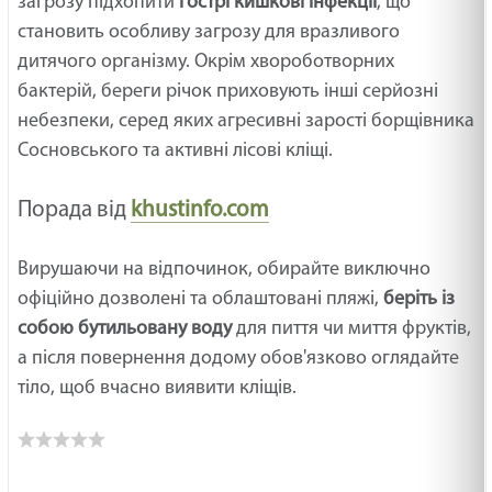
загрозу підхопити
гострі кишкові інфекції
, що
становить особливу загрозу для вразливого
дитячого організму. Окрім хвороботворних
бактерій, береги річок приховують інші серйозні
небезпеки, серед яких агресивні зарості борщівника
Сосновського та активні лісові кліщі.
Порада від
khustinfo.com
Вирушаючи на відпочинок, обирайте виключно
офіційно дозволені та облаштовані пляжі,
беріть із
собою бутильовану воду
для пиття чи миття фруктів,
а після повернення додому обов'язково оглядайте
тіло, щоб вчасно виявити кліщів.