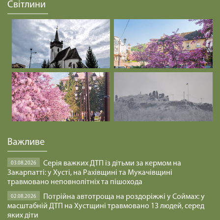
файно
Світлини
29.01.2025
Посвятити себе і все, що я маю.
29.01.2025
ПЕРЕБУВАТИ В ДОБРІ /1468/ Майтеся файно
29.01.2025
ВИСЛОВЛЮВАТИ ДУМКИ /1467/ Майтеся файно
Важливе
29.01.2025
Серія важких ДТП із дітьми за кермом на
03.08.2026
Закарпатті: у Хусті, на Рахівщині та Мукачівщині
БУДЬМО УВАЖНІ /1466/ Майтеся файно
травмовано неповнолітніх та пішохода
29.01.2025
Потрійна автотроща на роздоріжжі у Соймах: у
02.08.2026
масштабній ДТП на Хустщині травмовано 13 людей, серед
яких діти