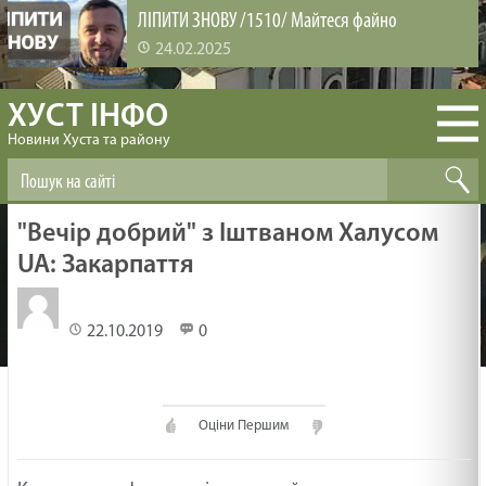
ЛІПИТИ ЗНОВУ /1510/ Майтеся файно
24.02.2025
ХУСТ ІНФО
ВИРОЩУВАННЯ ЛЮДЕЙ /1509/ Майтеся файно
Новини Хуста та району
24.02.2025
БІБЛІЯ ЗМІНЮЄ /1508/ Майтеся файно
"Вечір добрий" з Іштваном Халусом
24.02.2025
UA: Закарпаття
ЗАДОВОЛЕНА ЦІКАВІСТЬ /1507/ Майтеся файно
22.10.2019
0
24.02.2025
Оціни Першим
НЕХАЙ ПРОБУДЕ З ТОБОЮ БОГ /1506/ Майтеся
файно