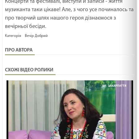
Концерти та фестивалі, виступи й записи - життя
19.02.2025
музиканта таки цікаве! Але, з чого усе починалось та
МАЛЕНЬКИЙ СВЯТИЙ /1505/ Майтеся файно
про творчий шлях нашого героя дізнаємося з
19.02.2025
вечірньої бесіди.
Категорія
Вечір Добрий
ГОСПОДНІЙ GPS /1504/ Майтеся файно
ПРО АВТОРА
19.02.2025
СХОЖІ ВІДЕО РОЛИКИ
Ти сьогодні молодший чи старший син? Неділя
про блудного сина. Лк
19.02.2025
КУДИ ПАЛКА ВПАДЕ /1503/ Майтеся файно
19.02.2025
НЕ ДО КІНЦЯ /1502/ Майтеся файно