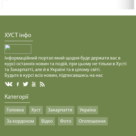
СПРАВЖНІЙ МИР /1473/ Майтеся файно
29.01.2025
ХУСТ інфо
КАРТОННИЙ БУДИНОЧОК /1472/ Майтеся файно
29.01.2025
Інформаційний портал який щодня буде держати вас в
курсі останніх новин та подій, при цьому не тільки в Хусті
та Закарпатті, але й в Україні та в цілому світі.
ПОБУТИ В ТИШІ /1471/ Майтеся файно
Будьте в курсі всіх новин, підписавшись на нас
29.01.2025
Категорії
СЕРЦЕ ЛЮБОВІ /1470/ Майтеся файно
29.01.2025
Головна
Хуст
Закарпаття
Україна
За кордоном
Відео
Фото
Оголошення
РОМАНТИЧНІ КОЧІВНИКИ /1469/ Майтеся