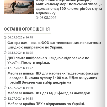
РОСТИ ЯК ГІМАЛАЇ /1476/ Майтеся файно
Балтійському морі: польський плавець
здолав понад 160 кілометрів без сну та
29.01.2025
відпочинку
03.08.2026
ДЕ МІЙ ГОЛІАФ? /1475/ Майтеся файно
ОСТАННІ ОГОЛОШЕННЯ
29.01.2025
06.05.2025 в 16:48
Фанера ламінована ФСФ з антиковзаючим покриттям з
швидкою відправкою по Україні.
Час царювання Ісуса. Мт 4:12-17. Неділя після
25.12.2024 в 18:25
Просвіщення
ДВП плита шліфована з швидкою відправкою по
29.01.2025
Україні. Послуги порізки.
12.07.2024 в 14:22
Він Наш Мир
Меблева плівка ПВХ для меблевих та дверних фасадів,
29.01.2025
накладок. Ширина рулону 1400 мм. !!!Для вакуумних
пресів!!! Величезний вибір декорів мат
12.07.2024 в 14:20
Меблева плівка ПВХ для МДФ фасадів і накладок.
ПІДПІЛЬНЕ БЛАГОСЛОВІННЯ /1474/ Майтеся
12.07.2024 в 14:18
файно
Меблева крайка ПВХ з відправкою по Україні.
29.01.2025