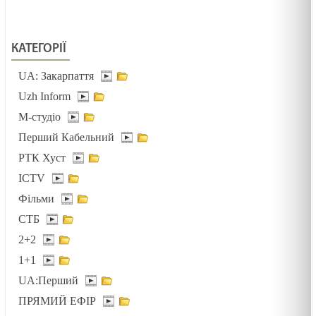
ВІДВОЛІКАННЯ І БАЙДУЖІСТЬ /1444/ Майтеся
КАТЕГОРІЇ
файно
05.02.2025
UA: Закарпаття
Uzh Inform
ТРИ АГРЕГАТНІ СТАНИ /1493/ Майтеся файно
М-студіо
05.02.2025
Перший Кабельний
РТК Хуст
ПОТІМ ЗРОЗУМІЄМО /1492/ Майтеся файно
ICTV
03.02.2025
Фільми
СТБ
Біблія-книга зустрічі
2+2
03.02.2025
1+1
UA:Перший
ПРЯМИЙ ЕФІР
Зустрітись для стосунків. Лк 2:22-40. Стрітеня