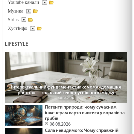
Youtube канали
03.02.2025
Музика
Sirius
ДУХОВНИЙ ЕКВАЛАЙЗЕР /1491/ Майтеся файно
ХустІнфо
03.02.2025
LIFESTYLE
ДОРОГОЮ СМЕРТІ /1490/ Майтеся файно
03.02.2025
ПРИЩ НА НОСІ /1489/ Майтеся файно
Інтелектуальний фундамент стилю: чому «домашня
30.01.2025
робота» — головний секрет успішного іміджу
08.08.2026
Патенти природи: чому сучасним
НЕСТЕРПНЕ МОВЧАННЯ /1488/ Майтеся файно
інженерам варто вчитися у коралів та
29.01.2025
грибів
08.08.2026
Сила невидимого: Чому справжній