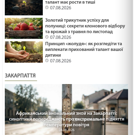
талант має рости в тиші
ПЛАСТИКОВІ ФЛАМІНГО /1488/ Майтеся файно
07.08.2026
29.01.2025
Золотий трикутник успіху для
полуниці: секрети клонового відбору
та врожай з травня по листопад
ПРИКРІ ЛЮДИ /1487/ Майтеся файно
07.08.2026
29.01.2025
Принцип «жолудя»: як розгледіти та
виплекати прихований талант вашої
дитини
07.08.2026
Що воно могло бути? Лк18:35-43. 36 - а неділя
по ЗСД.
ЗАКАРПАТТЯ
29.01.2025
МОЛИТВА І ПРИБИРАННЯ /1486/ Майтеся
файно
29.01.2025
Африканський аномальний зной на Закарпатті:
СТАТИ СВЯТИМ /1485/ Майтеся файно
синоптики попереджають про екстремальне підняття
температури повітря
29.01.2025
04.08.2026