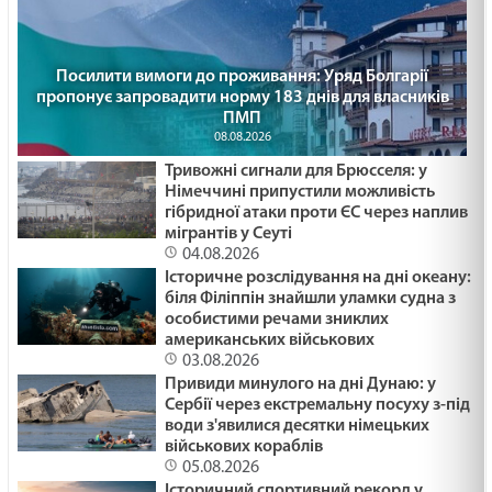
25. 30 - а неділя по ЗСД.
29.01.2025
Посилити вимоги до проживання: Уряд Болгарії
КУСОК ХЛІБА /1480/ Майтеся файно
пропонує запровадити норму 183 днів для власників
29.01.2025
ПМП
08.08.2026
Тривожні сигнали для Брюсселя: у
ЖИТТЯ ЯК ПЕРЕХРЕСТЯ /1479/ Майтеся файно
Німеччині припустили можливість
гібридної атаки проти ЄС через наплив
29.01.2025
мігрантів у Сеуті
04.08.2026
Історичне розслідування на дні океану:
КОЛЯДА ДЛЯ ЗСУ /1478/ Майтеся файно
біля Філіппін знайшли уламки судна з
особистими речами зниклих
29.01.2025
американських військових
03.08.2026
Привиди минулого на дні Дунаю: у
ПРИХОВАНЕ ЗЛО /1477/ Майтеся файно
Сербії через екстремальну посуху з-під
води з'явилися десятки німецьких
29.01.2025
військових кораблів
05.08.2026
Історичний спортивний рекорд у