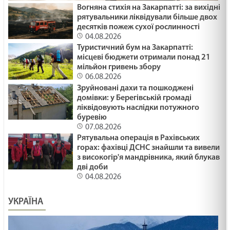
Вогняна стихія на Закарпатті: за вихідні
рятувальники ліквідували більше двох
ПОДАРУВАТИ ОСЛИКА /1484/ Майтеся файно
десятків пожеж сухої рослинності
29.01.2025
04.08.2026
Туристичний бум на Закарпатті:
місцеві бюджети отримали понад 21
мільйон гривень збору
ЯК ВИЖИТИ /1483/ Майтеся файно
06.08.2026
29.01.2025
Зруйновані дахи та пошкоджені
домівки: у Берегівській громаді
ліквідовують наслідки потужного
буревію
ВІДНОВИТИСЬ /1482/ Майтеся файно
07.08.2026
29.01.2025
Рятувальна операція в Рахівських
горах: фахівці ДСНС знайшли та вивели
з високогір'я мандрівника, який блукав
дві доби
МНОЖИТИ ВОГОНЬ БЛАГОСЛОВІННЯ /1481/
04.08.2026
Майтеся файно
29.01.2025
УКРАЇНА
Ти належиш багатству чи воно - тобі? Лк 18:18-