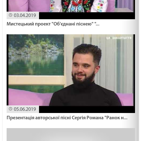
19.02.2025
03.04.2019
Мистецький проект "Об'єднані піснею" "...
МАШИНА ЧАСУ /1501/ Майтеся файно
19.02.2025
ПЕРЕЛОМ ЖИТТЯ /1500/ Майтеся файно
19.02.2025
Знатися з Ісусом
19.02.2025
05.06.2019
ВМІТИ ЦІНУВАТИ /1499/ Майтеся файно
Презентація авторської пісні Сергія Романа "Ранок н...
19.02.2025