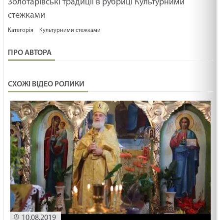
Золотарівські традиції в рубриці Культурними
19.02.2025
стежками
МАЛЕНЬКИЙ СВЯТИЙ /1505/ Майтеся файно
Категорія
Культурними стежками
19.02.2025
ПРО АВТОРА
ГОСПОДНІЙ GPS /1504/ Майтеся файно
СХОЖІ ВІДЕО РОЛИКИ
19.02.2025
Ти сьогодні молодший чи старший син? Неділя
про блудного сина. Лк
19.02.2025
КУДИ ПАЛКА ВПАДЕ /1503/ Майтеся файно
19.02.2025
НЕ ДО КІНЦЯ /1502/ Майтеся файно
10.08.2019