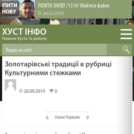
ЛІПИТИ ЗНОВУ /1510/ Майтеся файно
24.02.2025
ХУСТ ІНФО
ВИРОЩУВАННЯ ЛЮДЕЙ /1509/ Майтеся файно
Новини Хуста та району
24.02.2025
БІБЛІЯ ЗМІНЮЄ /1508/ Майтеся файно
Золотарівські традиції в рубриці
24.02.2025
Культурними стежками
ЗАДОВОЛЕНА ЦІКАВІСТЬ /1507/ Майтеся файно
26.09.2019
0
24.02.2025
Оціни Першим
НЕХАЙ ПРОБУДЕ З ТОБОЮ БОГ /1506/ Майтеся
файно