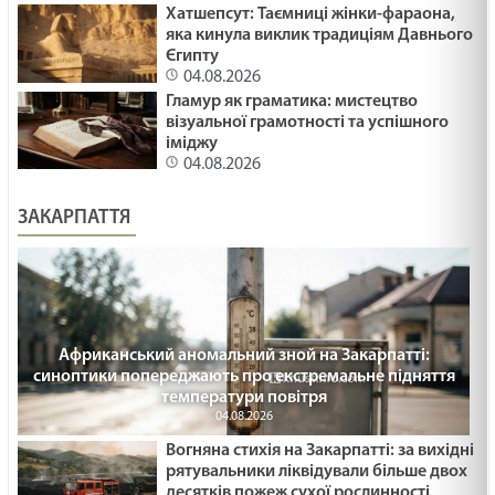
ПЛАСТИКОВІ ФЛАМІНГО /1488/ Майтеся файно
Хатшепсут: Таємниці жінки-фараона,
яка кинула виклик традиціям Давнього
29.01.2025
Єгипту
04.08.2026
Гламур як граматика: мистецтво
ПРИКРІ ЛЮДИ /1487/ Майтеся файно
візуальної грамотності та успішного
іміджу
29.01.2025
04.08.2026
ЗАКАРПАТТЯ
Що воно могло бути? Лк18:35-43. 36 - а неділя
по ЗСД.
29.01.2025
МОЛИТВА І ПРИБИРАННЯ /1486/ Майтеся
Африканський аномальний зной на Закарпатті:
файно
синоптики попереджають про екстремальне підняття
29.01.2025
температури повітря
04.08.2026
СТАТИ СВЯТИМ /1485/ Майтеся файно
Вогняна стихія на Закарпатті: за вихідні
29.01.2025
рятувальники ліквідували більше двох
десятків пожеж сухої рослинності