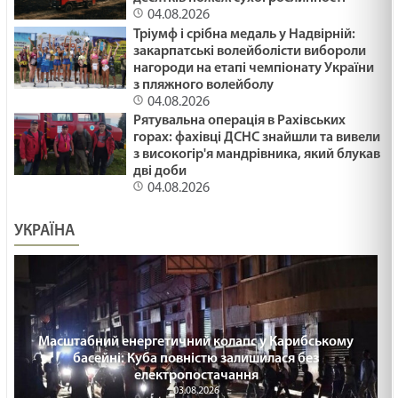
04.08.2026
Тріумф і срібна медаль у Надвірній:
ПОДАРУВАТИ ОСЛИКА /1484/ Майтеся файно
закарпатські волейболісти вибороли
29.01.2025
нагороди на етапі чемпіонату України
з пляжного волейболу
04.08.2026
Рятувальна операція в Рахівських
ЯК ВИЖИТИ /1483/ Майтеся файно
горах: фахівці ДСНС знайшли та вивели
29.01.2025
з високогір'я мандрівника, який блукав
дві доби
04.08.2026
ВІДНОВИТИСЬ /1482/ Майтеся файно
УКРАЇНА
29.01.2025
МНОЖИТИ ВОГОНЬ БЛАГОСЛОВІННЯ /1481/
Майтеся файно
29.01.2025
Масштабний енергетичний колапс у Карибському
басейні: Куба повністю залишилася без
електропостачання
Ти належиш багатству чи воно - тобі? Лк 18:18-
03.08.2026