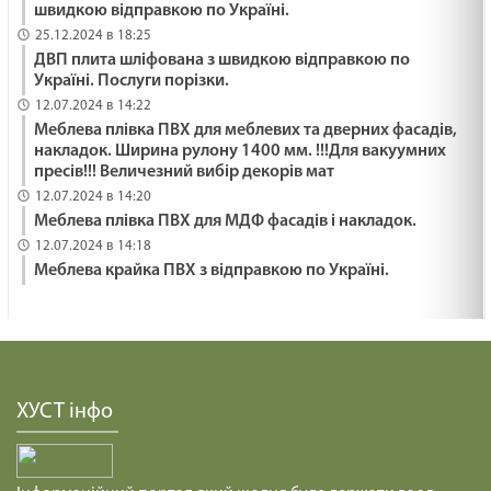
РОСТИ ЯК ГІМАЛАЇ /1476/ Майтеся файно
швидкою відправкою по Україні.
25.12.2024 в 18:25
29.01.2025
ДВП плита шліфована з швидкою відправкою по
Україні. Послуги порізки.
12.07.2024 в 14:22
ДЕ МІЙ ГОЛІАФ? /1475/ Майтеся файно
Меблева плівка ПВХ для меблевих та дверних фасадів,
29.01.2025
накладок. Ширина рулону 1400 мм. !!!Для вакуумних
пресів!!! Величезний вибір декорів мат
12.07.2024 в 14:20
Час царювання Ісуса. Мт 4:12-17. Неділя після
Меблева плівка ПВХ для МДФ фасадів і накладок.
Просвіщення
12.07.2024 в 14:18
Меблева крайка ПВХ з відправкою по Україні.
29.01.2025
Він Наш Мир
29.01.2025
ХУСТ інфо
ПІДПІЛЬНЕ БЛАГОСЛОВІННЯ /1474/ Майтеся
файно
29.01.2025