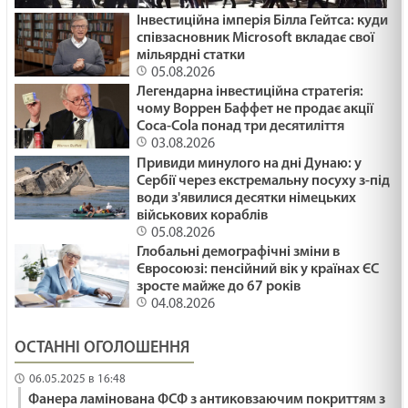
25. 30 - а неділя по ЗСД.
Інвестиційна імперія Білла Гейтса: куди
29.01.2025
співзасновник Microsoft вкладає свої
мільярдні статки
КУСОК ХЛІБА /1480/ Майтеся файно
05.08.2026
Легендарна інвестиційна стратегія:
29.01.2025
чому Воррен Баффет не продає акції
Coca-Cola понад три десятиліття
03.08.2026
ЖИТТЯ ЯК ПЕРЕХРЕСТЯ /1479/ Майтеся файно
Привиди минулого на дні Дунаю: у
29.01.2025
Сербії через екстремальну посуху з-під
води з'явилися десятки німецьких
військових кораблів
05.08.2026
КОЛЯДА ДЛЯ ЗСУ /1478/ Майтеся файно
Глобальні демографічні зміни в
29.01.2025
Євросоюзі: пенсійний вік у країнах ЄС
зросте майже до 67 років
04.08.2026
ПРИХОВАНЕ ЗЛО /1477/ Майтеся файно
ОСТАННІ ОГОЛОШЕННЯ
29.01.2025
06.05.2025 в 16:48
Фанера ламінована ФСФ з антиковзаючим покриттям з