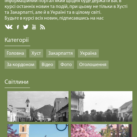
Інформаційний портал який щодня буде держати вас в
курсі останніх новин та подій, при цьому не тільки в Хусті
СПРАВЖНІЙ МИР /1473/ Майтеся файно
та Закарпатті, але й в Україні та в цілому світі.
Будьте в курсі всіх новин, підписавшись на нас
29.01.2025
Категорії
КАРТОННИЙ БУДИНОЧОК /1472/ Майтеся файно
29.01.2025
Головна
Хуст
Закарпаття
Україна
За кордоном
Відео
Фото
Оголошення
ПОБУТИ В ТИШІ /1471/ Майтеся файно
29.01.2025
Світлини
СЕРЦЕ ЛЮБОВІ /1470/ Майтеся файно
29.01.2025
РОМАНТИЧНІ КОЧІВНИКИ /1469/ Майтеся