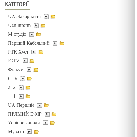
КАТЕГОРІЇ
ВІДВОЛІКАННЯ І БАЙДУЖІСТЬ /1444/ Майтеся
UA: Закарпаття
файно
Uzh Inform
05.02.2025
М-студіо
Перший Кабельний
ТРИ АГРЕГАТНІ СТАНИ /1493/ Майтеся файно
РТК Хуст
05.02.2025
ICTV
Фільми
ПОТІМ ЗРОЗУМІЄМО /1492/ Майтеся файно
СТБ
03.02.2025
2+2
1+1
Біблія-книга зустрічі
UA:Перший
03.02.2025
ПРЯМИЙ ЕФІР
Youtube канали
Зустрітись для стосунків. Лк 2:22-40. Стрітеня
Музика