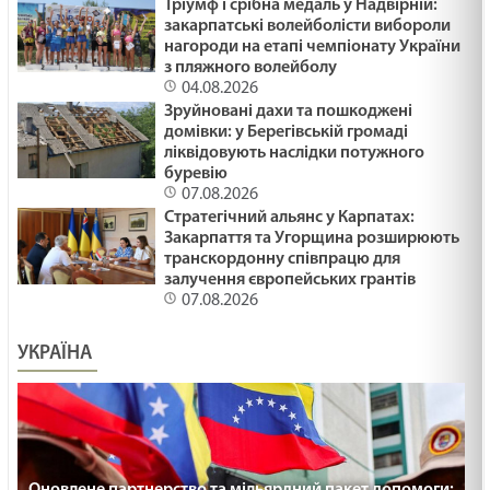
Тріумф і срібна медаль у Надвірній:
03.02.2025
закарпатські волейболісти вибороли
нагороди на етапі чемпіонату України
з пляжного волейболу
ДУХОВНИЙ ЕКВАЛАЙЗЕР /1491/ Майтеся файно
04.08.2026
Зруйновані дахи та пошкоджені
03.02.2025
домівки: у Берегівській громаді
ліквідовують наслідки потужного
буревію
ДОРОГОЮ СМЕРТІ /1490/ Майтеся файно
07.08.2026
Стратегічний альянс у Карпатах:
03.02.2025
Закарпаття та Угорщина розширюють
транскордонну співпрацю для
залучення європейських грантів
ПРИЩ НА НОСІ /1489/ Майтеся файно
07.08.2026
30.01.2025
УКРАЇНА
НЕСТЕРПНЕ МОВЧАННЯ /1488/ Майтеся файно
29.01.2025
Оновлене партнерство та мільярдний пакет допомоги: