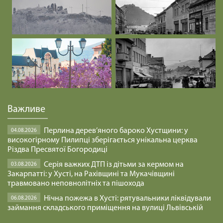
РОСТИ ЯК ГІМАЛАЇ /1476/ Майтеся файно
29.01.2025
ДЕ МІЙ ГОЛІАФ? /1475/ Майтеся файно
29.01.2025
Час царювання Ісуса. Мт 4:12-17. Неділя після
Важливе
Просвіщення
29.01.2025
Перлина дерев’яного бароко Хустщини: у
04.08.2026
високогірному Пилипці зберігається унікальна церква
Він Наш Мир
Різдва Пресвятої Богородиці
29.01.2025
Серія важких ДТП із дітьми за кермом на
03.08.2026
Закарпатті: у Хусті, на Рахівщині та Мукачівщині
травмовано неповнолітніх та пішохода
ПІДПІЛЬНЕ БЛАГОСЛОВІННЯ /1474/ Майтеся
Нічна пожежа в Хусті: рятувальники ліквідували
06.08.2026
файно
займання складського приміщення на вулиці Львівській
29.01.2025