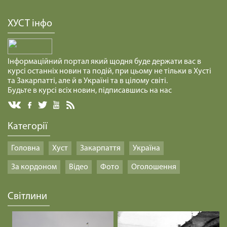
25. 30 - а неділя по ЗСД.
29.01.2025
ХУСТ інфо
КУСОК ХЛІБА /1480/ Майтеся файно
29.01.2025
Інформаційний портал який щодня буде держати вас в
курсі останніх новин та подій, при цьому не тільки в Хусті
та Закарпатті, але й в Україні та в цілому світі.
ЖИТТЯ ЯК ПЕРЕХРЕСТЯ /1479/ Майтеся файно
Будьте в курсі всіх новин, підписавшись на нас
29.01.2025
Категорії
КОЛЯДА ДЛЯ ЗСУ /1478/ Майтеся файно
Головна
Хуст
Закарпаття
Україна
29.01.2025
За кордоном
Відео
Фото
Оголошення
ПРИХОВАНЕ ЗЛО /1477/ Майтеся файно
Світлини
29.01.2025