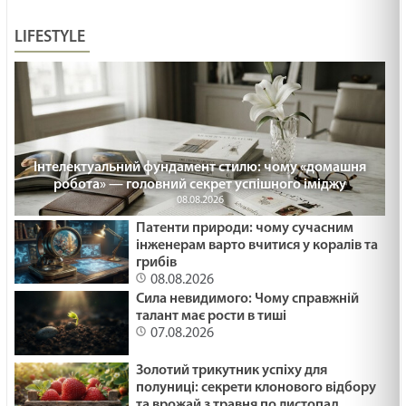
СПРАВЖНЄ СМИРЕННЯ /1498/ Майтеся файно
LIFESTYLE
19.02.2025
Неділя митаря і фарисея/ Лк 18,10-14
19.02.2025
Інтелектуальний фундамент стилю: чому «домашня
робота» — головний секрет успішного іміджу
ВГАМУЙТЕСЯ /1497/ Майтеся файно
08.08.2026
19.02.2025
Патенти природи: чому сучасним
інженерам варто вчитися у коралів та
грибів
ВИГНАТИ САМОЗВАНЦЯ /1496/ Майтеся файно
08.08.2026
Сила невидимого: Чому справжній
07.02.2025
талант має рости в тиші
07.08.2026
БАЧИТИ ДОБРО /1495/ Майтеся файно
Золотий трикутник успіху для
06.02.2025
полуниці: секрети клонового відбору
та врожай з травня по листопад