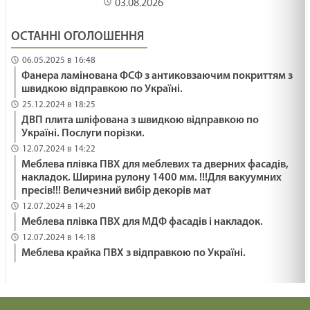
03.08.2026
ПОДАРУВАТИ ОСЛИКА /1484/ Майтеся файно
ОСТАННІ ОГОЛОШЕННЯ
29.01.2025
06.05.2025 в 16:48
Фанера ламінована ФСФ з антиковзаючим покриттям з
швидкою відправкою по Україні.
ЯК ВИЖИТИ /1483/ Майтеся файно
25.12.2024 в 18:25
29.01.2025
ДВП плита шліфована з швидкою відправкою по
Україні. Послуги порізки.
12.07.2024 в 14:22
ВІДНОВИТИСЬ /1482/ Майтеся файно
Меблева плівка ПВХ для меблевих та дверних фасадів,
накладок. Ширина рулону 1400 мм. !!!Для вакуумних
29.01.2025
пресів!!! Величезний вибір декорів мат
12.07.2024 в 14:20
Меблева плівка ПВХ для МДФ фасадів і накладок.
МНОЖИТИ ВОГОНЬ БЛАГОСЛОВІННЯ /1481/
12.07.2024 в 14:18
Майтеся файно
Меблева крайка ПВХ з відправкою по Україні.
29.01.2025
Ти належиш багатству чи воно - тобі? Лк 18:18-