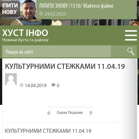
ЛІПИТИ ЗНОВУ /1510/ Майтеся файно
24.02.2025
ХУСТ ІНФО
ВИРОЩУВАННЯ ЛЮДЕЙ /1509/ Майтеся файно
Новини Хуста та району
24.02.2025
БІБЛІЯ ЗМІНЮЄ /1508/ Майтеся файно
КУЛЬТУРНИМИ СТЕЖКАМИ 11.04.19
24.02.2025
14.04.2019
0
ЗАДОВОЛЕНА ЦІКАВІСТЬ /1507/ Майтеся файно
24.02.2025
Оціни Першим
НЕХАЙ ПРОБУДЕ З ТОБОЮ БОГ /1506/ Майтеся
КУЛЬТУРНИМИ СТЕЖКАМИ 11.04.19
файно