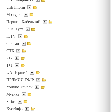
UA: Закарпаття
19.02.2025
Uzh Inform
М-студіо
МАШИНА ЧАСУ /1501/ Майтеся файно
Перший Кабельний
19.02.2025
РТК Хуст
ICTV
Фільми
ПЕРЕЛОМ ЖИТТЯ /1500/ Майтеся файно
СТБ
19.02.2025
2+2
1+1
Знатися з Ісусом
UA:Перший
19.02.2025
ПРЯМИЙ ЕФІР
Youtube канали
ВМІТИ ЦІНУВАТИ /1499/ Майтеся файно
Музика
19.02.2025
Sirius
ХустІнфо