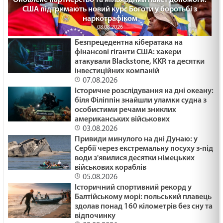
ПЛАСТИКОВІ ФЛАМІНГО /1488/ Майтеся файно
США підтримають новий курс Боготи у боротьбі з
наркотрафіком
29.01.2025
08.08.2026
Безпрецедентна кібератака на
фінансові гіганти США: хакери
ПРИКРІ ЛЮДИ /1487/ Майтеся файно
атакували Blackstone, KKR та десятки
29.01.2025
інвестиційних компаній
07.08.2026
Історичне розслідування на дні океану:
біля Філіппін знайшли уламки судна з
Що воно могло бути? Лк18:35-43. 36 - а неділя
особистими речами зниклих
по ЗСД.
американських військових
29.01.2025
03.08.2026
Привиди минулого на дні Дунаю: у
Сербії через екстремальну посуху з-під
МОЛИТВА І ПРИБИРАННЯ /1486/ Майтеся
води з'явилися десятки німецьких
файно
військових кораблів
29.01.2025
05.08.2026
Історичний спортивний рекорд у
СТАТИ СВЯТИМ /1485/ Майтеся файно
Балтійському морі: польський плавець
здолав понад 160 кілометрів без сну та
29.01.2025
відпочинку