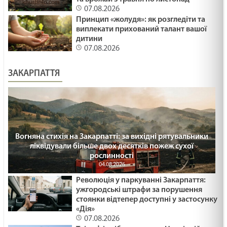
07.08.2026
Принцип «жолудя»: як розгледіти та
ВІДВОЛІКАННЯ І БАЙДУЖІСТЬ /1444/ Майтеся
виплекати прихований талант вашої
файно
дитини
07.08.2026
05.02.2025
ТРИ АГРЕГАТНІ СТАНИ /1493/ Майтеся файно
ЗАКАРПАТТЯ
05.02.2025
ПОТІМ ЗРОЗУМІЄМО /1492/ Майтеся файно
03.02.2025
Вогняна стихія на Закарпатті: за вихідні рятувальники
ліквідували більше двох десятків пожеж сухої
рослинності
04.08.2026
Біблія-книга зустрічі
Революція у паркуванні Закарпаття:
03.02.2025
ужгородські штрафи за порушення
стоянки відтепер доступні у застосунку
«Дія»
Зустрітись для стосунків. Лк 2:22-40. Стрітеня
07.08.2026