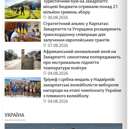
Туристичний бум на Закарпатті:
місцеві бюджети отримали понад 21
мільйон гривень збору
ПОДАРУВАТИ ОСЛИКА /1484/ Майтеся файно
06.08.2026
29.01.2025
Стратегічний альянс у Карпатах:
Закарпаття та Угорщина розширюють
транскордонну співпрацю для
ЯК ВИЖИТИ /1483/ Майтеся файно
залучення європейських грантів
07.08.2026
29.01.2025
Африканський аномальний зной на
Закарпатті: синоптики попереджають
про екстремальне підняття
ВІДНОВИТИСЬ /1482/ Майтеся файно
температури повітря
04.08.2026
29.01.2025
Тріумф і срібна медаль у Надвірній:
закарпатські волейболісти вибороли
нагороди на етапі чемпіонату України
МНОЖИТИ ВОГОНЬ БЛАГОСЛОВІННЯ /1481/
з пляжного волейболу
04.08.2026
Майтеся файно
29.01.2025
УКРАЇНА
Ти належиш багатству чи воно - тобі? Лк 18:18-