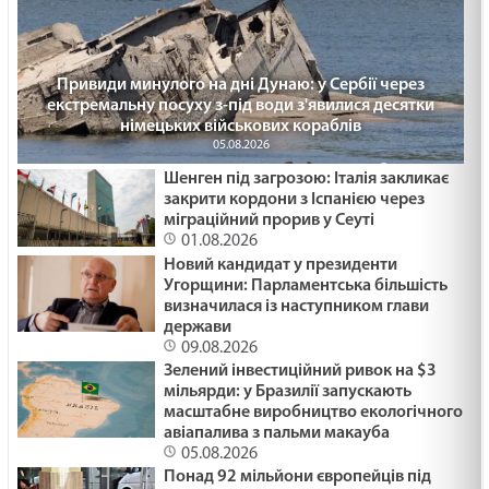
25. 30 - а неділя по ЗСД.
29.01.2025
КУСОК ХЛІБА /1480/ Майтеся файно
Привиди минулого на дні Дунаю: у Сербії через
екстремальну посуху з-під води з'явилися десятки
29.01.2025
німецьких військових кораблів
05.08.2026
Шенген під загрозою: Італія закликає
ЖИТТЯ ЯК ПЕРЕХРЕСТЯ /1479/ Майтеся файно
закрити кордони з Іспанією через
29.01.2025
міграційний прорив у Сеуті
01.08.2026
Новий кандидат у президенти
Угорщини: Парламентська більшість
КОЛЯДА ДЛЯ ЗСУ /1478/ Майтеся файно
визначилася із наступником глави
29.01.2025
держави
09.08.2026
Зелений інвестиційний ривок на $3
мільярди: у Бразилії запускають
ПРИХОВАНЕ ЗЛО /1477/ Майтеся файно
масштабне виробництво екологічного
29.01.2025
авіапалива з пальми макауба
05.08.2026
Понад 92 мільйони європейців під