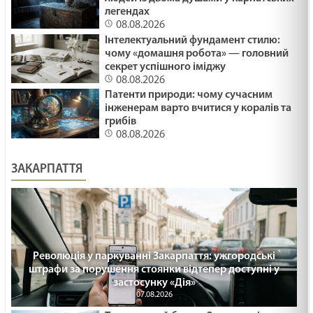
ПЛАСТИКОВІ ФЛАМІНГО /1488/ Майтеся файно
легендах
08.08.2026
29.01.2025
Інтелектуальний фундамент стилю:
чому «домашня робота» — головний
секрет успішного іміджу
ПРИКРІ ЛЮДИ /1487/ Майтеся файно
08.08.2026
29.01.2025
Патенти природи: чому сучасним
інженерам варто вчитися у коралів та
грибів
08.08.2026
Що воно могло бути? Лк18:35-43. 36 - а неділя
по ЗСД.
ЗАКАРПАТТЯ
29.01.2025
МОЛИТВА І ПРИБИРАННЯ /1486/ Майтеся
файно
29.01.2025
Революція у паркуванні Закарпаття: ужгородські
штрафи за порушення стоянки відтепер доступні у
СТАТИ СВЯТИМ /1485/ Майтеся файно
застосунку «Дія»
29.01.2025
07.08.2026