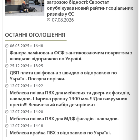
загрозою бідності: Євростат
РОСТИ ЯК ГІМАЛАЇ /1476/ Майтеся файно
опублікував новий рейтинг соціальних
29.01.2025
ризиків у ЄС
07.08.2026
ДЕ МІЙ ГОЛІАФ? /1475/ Майтеся файно
ОСТАННІ ОГОЛОШЕННЯ
29.01.2025
06.05.2025 в 16:48
Фанера ламінована ФСФ з антиковзаючим покриттям з
швидкою відправкою по Україні.
Час царювання Ісуса. Мт 4:12-17. Неділя після
25.12.2024 в 18:25
Просвіщення
ДВП плита шліфована з швидкою відправкою по
Україні. Послуги порізки.
29.01.2025
12.07.2024 в 14:22
Він Наш Мир
Меблева плівка ПВХ для меблевих та дверних фасадів,
накладок. Ширина рулону 1400 мм. !!!Для вакуумних
29.01.2025
пресів!!! Величезний вибір декорів мат
12.07.2024 в 14:20
Меблева плівка ПВХ для МДФ фасадів і накладок.
ПІДПІЛЬНЕ БЛАГОСЛОВІННЯ /1474/ Майтеся
12.07.2024 в 14:18
файно
Меблева крайка ПВХ з відправкою по Україні.
29.01.2025