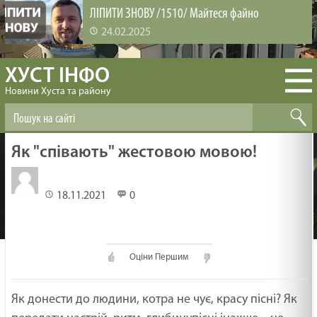
ЛІПИТИ ЗНОВУ /1510/ Майтеся файно
24.02.2025
ХУСТ ІНФО
ВИРОЩУВАННЯ ЛЮДЕЙ /1509/ Майтеся файно
Новини Хуста та району
24.02.2025
БІБЛІЯ ЗМІНЮЄ /1508/ Майтеся файно
Як "співають" жестовою мовою!
24.02.2025
18.11.2021
0
ЗАДОВОЛЕНА ЦІКАВІСТЬ /1507/ Майтеся файно
24.02.2025
Оціни Першим
НЕХАЙ ПРОБУДЕ З ТОБОЮ БОГ /1506/ Майтеся
Як донести до людини, котра не чує, красу пісні? Як
файно