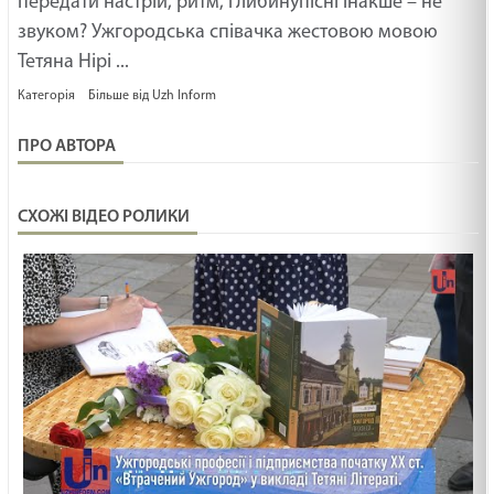
передати настрій, ритм, глибинупісні інакше – не
19.02.2025
звуком? Ужгородська співачка жестовою мовою
МАЛЕНЬКИЙ СВЯТИЙ /1505/ Майтеся файно
Тетяна Нірі ...
19.02.2025
Категорія
Більше від Uzh Inform
ПРО АВТОРА
ГОСПОДНІЙ GPS /1504/ Майтеся файно
19.02.2025
СХОЖІ ВІДЕО РОЛИКИ
Ти сьогодні молодший чи старший син? Неділя
про блудного сина. Лк
19.02.2025
КУДИ ПАЛКА ВПАДЕ /1503/ Майтеся файно
19.02.2025
НЕ ДО КІНЦЯ /1502/ Майтеся файно