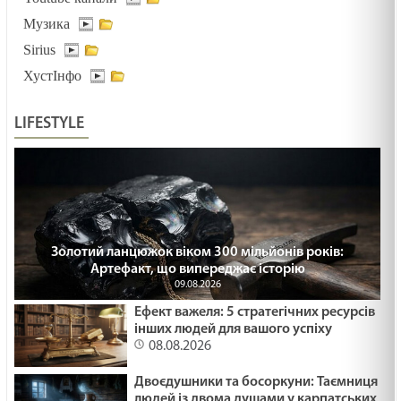
03.02.2025
Музика
Sirius
ДУХОВНИЙ ЕКВАЛАЙЗЕР /1491/ Майтеся файно
ХустІнфо
03.02.2025
LIFESTYLE
ДОРОГОЮ СМЕРТІ /1490/ Майтеся файно
03.02.2025
ПРИЩ НА НОСІ /1489/ Майтеся файно
Золотий ланцюжок віком 300 мільйонів років:
30.01.2025
Артефакт, що випереджає історію
09.08.2026
Ефект важеля: 5 стратегічних ресурсів
НЕСТЕРПНЕ МОВЧАННЯ /1488/ Майтеся файно
інших людей для вашого успіху
08.08.2026
29.01.2025
Двоєдушники та босоркуни: Таємниця
людей із двома душами у карпатських