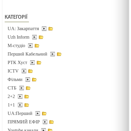
ВІДВОЛІКАННЯ І БАЙДУЖІСТЬ /1444/ Майтеся
КАТЕГОРІЇ
файно
UA: Закарпаття
05.02.2025
Uzh Inform
ТРИ АГРЕГАТНІ СТАНИ /1493/ Майтеся файно
М-студіо
05.02.2025
Перший Кабельний
РТК Хуст
ПОТІМ ЗРОЗУМІЄМО /1492/ Майтеся файно
ICTV
03.02.2025
Фільми
СТБ
2+2
Біблія-книга зустрічі
1+1
03.02.2025
UA:Перший
ПРЯМИЙ ЕФІР
Зустрітись для стосунків. Лк 2:22-40. Стрітеня
Youtube канали