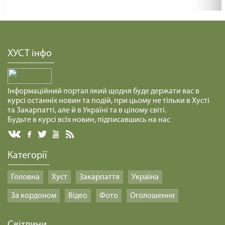
СПРАВЖНІЙ МИР /1473/ Майтеся файно
29.01.2025
ХУСТ інфо
КАРТОННИЙ БУДИНОЧОК /1472/ Майтеся файно
29.01.2025
Інформаційний портал який щодня буде держати вас в
курсі останніх новин та подій, при цьому не тільки в Хусті
та Закарпатті, але й в Україні та в цілому світі.
ПОБУТИ В ТИШІ /1471/ Майтеся файно
Будьте в курсі всіх новин, підписавшись на нас
29.01.2025
Категорії
СЕРЦЕ ЛЮБОВІ /1470/ Майтеся файно
Головна
Хуст
Закарпаття
Україна
29.01.2025
За кордоном
Відео
Фото
Оголошення
РОМАНТИЧНІ КОЧІВНИКИ /1469/ Майтеся
Світлини