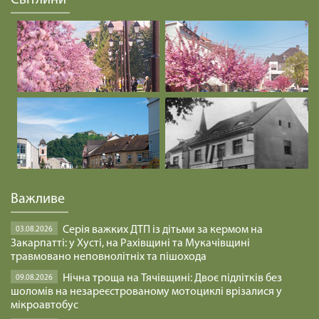
файно
29.01.2025
Посвятити себе і все, що я маю.
29.01.2025
ПЕРЕБУВАТИ В ДОБРІ /1468/ Майтеся файно
29.01.2025
ВИСЛОВЛЮВАТИ ДУМКИ /1467/ Майтеся файно
Важливе
29.01.2025
Серія важких ДТП із дітьми за кермом на
03.08.2026
Закарпатті: у Хусті, на Рахівщині та Мукачівщині
БУДЬМО УВАЖНІ /1466/ Майтеся файно
травмовано неповнолітніх та пішохода
29.01.2025
Нічна троща на Тячівщині: Двоє підлітків без
09.08.2026
шоломів на незареєстрованому мотоциклі врізалися у
мікроавтобус