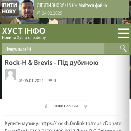
ЛІПИТИ ЗНОВУ /1510/ Майтеся файно
24.02.2025
ХУСТ ІНФО
ВИРОЩУВАННЯ ЛЮДЕЙ /1509/ Майтеся файно
Новини Хуста та району
24.02.2025
БІБЛІЯ ЗМІНЮЄ /1508/ Майтеся файно
Rock-H & Brevis - Під дубиною
24.02.2025
05.01.2021
0
ЗАДОВОЛЕНА ЦІКАВІСТЬ /1507/ Майтеся файно
24.02.2025
Оціни Першим
НЕХАЙ ПРОБУДЕ З ТОБОЮ БОГ /1506/ Майтеся
Купити музику: https://rockh.fanlink.to/musicDonate:
файно