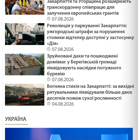
Закарпаття та Угорщина розширюють
транскордонну співпрацю для
залучення європейських грантів
ПОДАРУВАТИ ОСЛИКА /1484/ Майтеся файно
07.08.2026
29.01.2025
Революція у паркуванні Закарпаття:
ужгородські штрафи за порушення
стоянки відтепер доступні у застосунку
ЯК ВИЖИТИ /1483/ Майтеся файно
«Дія»
07.08.2026
29.01.2025
Зруйновані дахи та пошкоджені
домівки: у Берегівській громаді
ліквідовують наслідки потужного
ВІДНОВИТИСЬ /1482/ Майтеся файно
буревію
07.08.2026
29.01.2025
Вогняна стихія на Закарпатті: за вихідні
рятувальники ліквідували більше двох
десятків пожеж сухої рослинності
МНОЖИТИ ВОГОНЬ БЛАГОСЛОВІННЯ /1481/
04.08.2026
Майтеся файно
УКРАЇНА
29.01.2025
Ти належиш багатству чи воно - тобі? Лк 18:18-