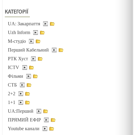
КАТЕГОРІЇ
ВІДВОЛІКАННЯ І БАЙДУЖІСТЬ /1444/ Майтеся
файно
UA: Закарпаття
05.02.2025
Uzh Inform
М-студіо
ТРИ АГРЕГАТНІ СТАНИ /1493/ Майтеся файно
Перший Кабельний
05.02.2025
РТК Хуст
ICTV
ПОТІМ ЗРОЗУМІЄМО /1492/ Майтеся файно
Фільми
03.02.2025
СТБ
2+2
Біблія-книга зустрічі
1+1
03.02.2025
UA:Перший
ПРЯМИЙ ЕФІР
Youtube канали
Зустрітись для стосунків. Лк 2:22-40. Стрітеня