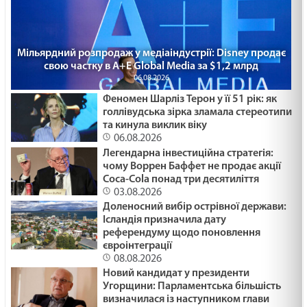
25. 30 - а неділя по ЗСД.
29.01.2025
КУСОК ХЛІБА /1480/ Майтеся файно
Мільярдний розпродаж у медіаіндустрії: Disney продає
свою частку в A+E Global Media за $1,2 млрд
29.01.2025
06.08.2026
Феномен Шарліз Терон у її 51 рік: як
голлівудська зірка зламала стереотипи
ЖИТТЯ ЯК ПЕРЕХРЕСТЯ /1479/ Майтеся файно
та кинула виклик віку
29.01.2025
06.08.2026
Легендарна інвестиційна стратегія:
чому Воррен Баффет не продає акції
Coca-Cola понад три десятиліття
КОЛЯДА ДЛЯ ЗСУ /1478/ Майтеся файно
03.08.2026
29.01.2025
Доленосний вибір острівної держави:
Ісландія призначила дату
референдуму щодо поновлення
євроінтеграції
ПРИХОВАНЕ ЗЛО /1477/ Майтеся файно
08.08.2026
29.01.2025
Новий кандидат у президенти
Угорщини: Парламентська більшість
визначилася із наступником глави