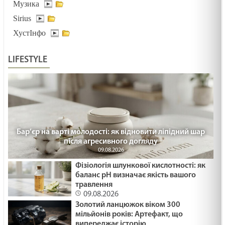
Музика
03.02.2025
Sirius
ХустІнфо
ДУХОВНИЙ ЕКВАЛАЙЗЕР /1491/ Майтеся файно
03.02.2025
LIFESTYLE
ДОРОГОЮ СМЕРТІ /1490/ Майтеся файно
03.02.2025
Бар’єр на варті молодості: як відновити ліпідний шар
ПРИЩ НА НОСІ /1489/ Майтеся файно
після агресивного догляду
30.01.2025
09.08.2026
Фізіологія шлункової кислотності: як
баланс pH визначає якість вашого
НЕСТЕРПНЕ МОВЧАННЯ /1488/ Майтеся файно
травлення
09.08.2026
29.01.2025
Золотий ланцюжок віком 300
мільйонів років: Артефакт, що
випереджає історію