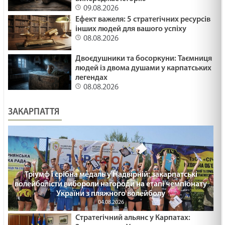
ПЛАСТИКОВІ ФЛАМІНГО /1488/ Майтеся файно
09.08.2026
Ефект важеля: 5 стратегічних ресурсів
29.01.2025
інших людей для вашого успіху
08.08.2026
ПРИКРІ ЛЮДИ /1487/ Майтеся файно
Двоєдушники та босоркуни: Таємниця
29.01.2025
людей із двома душами у карпатських
легендах
08.08.2026
Що воно могло бути? Лк18:35-43. 36 - а неділя
ЗАКАРПАТТЯ
по ЗСД.
29.01.2025
МОЛИТВА І ПРИБИРАННЯ /1486/ Майтеся
файно
Тріумф і срібна медаль у Надвірній: закарпатські
29.01.2025
волейболісти вибороли нагороди на етапі чемпіонату
України з пляжного волейболу
СТАТИ СВЯТИМ /1485/ Майтеся файно
04.08.2026
29.01.2025
Стратегічний альянс у Карпатах: