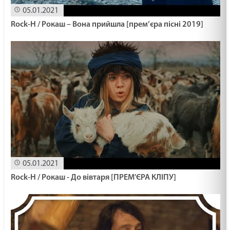
19.02.2025
05.01.2021
Rock-H / Рокаш – Вона прийшла [прем’єра пісні 2019]
МАШИНА ЧАСУ /1501/ Майтеся файно
19.02.2025
ПЕРЕЛОМ ЖИТТЯ /1500/ Майтеся файно
19.02.2025
Знатися з Ісусом
19.02.2025
05.01.2021
Rock-H / Рокаш - До вівтаря [ПРЕМ'ЄРА КЛІПУ]
ВМІТИ ЦІНУВАТИ /1499/ Майтеся файно
19.02.2025