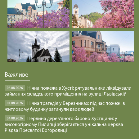
файно
29.01.2025
Посвятити себе і все, що я маю.
29.01.2025
ПЕРЕБУВАТИ В ДОБРІ /1468/ Майтеся файно
29.01.2025
Важливе
ВИСЛОВЛЮВАТИ ДУМКИ /1467/ Майтеся файно
Нічна пожежа в Хусті: рятувальники ліквідували
06.08.2026
29.01.2025
займання складського приміщення на вулиці Львівській
Нічна трагедія у Березниках: під час пожежі в
01.08.2026
житловому будинку загинули двоє людей
БУДЬМО УВАЖНІ /1466/ Майтеся файно
Перлина дерев’яного бароко Хустщини: у
04.08.2026
29.01.2025
високогірному Пилипці зберігається унікальна церква
Різдва Пресвятої Богородиці