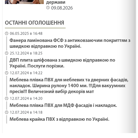
держави
РОСТИ ЯК ГІМАЛАЇ /1476/ Майтеся файно
09.08.2026
29.01.2025
ОСТАННІ ОГОЛОШЕННЯ
ДЕ МІЙ ГОЛІАФ? /1475/ Майтеся файно
06.05.2025 в 16:48
Фанера ламінована ФСФ з антиковзаючим покриттям з
29.01.2025
швидкою відправкою по Україні.
25.12.2024 в 18:25
ДВП плита шліфована з швидкою відправкою по
Час царювання Ісуса. Мт 4:12-17. Неділя після
Україні. Послуги порізки.
Просвіщення
12.07.2024 в 14:22
29.01.2025
Меблева плівка ПВХ для меблевих та дверних фасадів,
накладок. Ширина рулону 1400 мм. !!!Для вакуумних
Він Наш Мир
пресів!!! Величезний вибір декорів мат
12.07.2024 в 14:20
29.01.2025
Меблева плівка ПВХ для МДФ фасадів і накладок.
12.07.2024 в 14:18
Меблева крайка ПВХ з відправкою по Україні.
ПІДПІЛЬНЕ БЛАГОСЛОВІННЯ /1474/ Майтеся
файно
29.01.2025