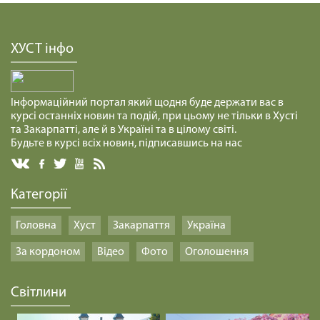
СПРАВЖНІЙ МИР /1473/ Майтеся файно
ХУСТ інфо
29.01.2025
КАРТОННИЙ БУДИНОЧОК /1472/ Майтеся файно
Інформаційний портал який щодня буде держати вас в
курсі останніх новин та подій, при цьому не тільки в Хусті
29.01.2025
та Закарпатті, але й в Україні та в цілому світі.
Будьте в курсі всіх новин, підписавшись на нас
ПОБУТИ В ТИШІ /1471/ Майтеся файно
29.01.2025
Категорії
Головна
Хуст
Закарпаття
Україна
СЕРЦЕ ЛЮБОВІ /1470/ Майтеся файно
За кордоном
Відео
Фото
Оголошення
29.01.2025
Світлини
РОМАНТИЧНІ КОЧІВНИКИ /1469/ Майтеся