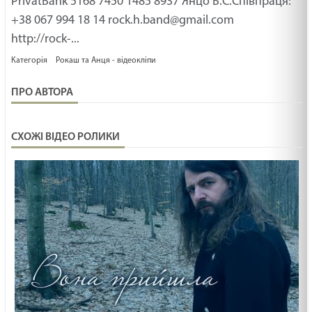
PrivatBank 5168 7450 1485 8937 Янцо В.С.Співпраця:
19.02.2025
+38 067 994 18 14
rock.h.band@gmail.com
МАЛЕНЬКИЙ СВЯТИЙ /1505/ Майтеся файно
http://rock-...
19.02.2025
Категорія
Рокаш та Анця - відеокліпи
ПРО АВТОРА
ГОСПОДНІЙ GPS /1504/ Майтеся файно
19.02.2025
СХОЖІ ВІДЕО РОЛИКИ
Ти сьогодні молодший чи старший син? Неділя
про блудного сина. Лк
19.02.2025
КУДИ ПАЛКА ВПАДЕ /1503/ Майтеся файно
19.02.2025
НЕ ДО КІНЦЯ /1502/ Майтеся файно