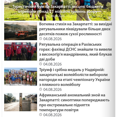
Туристичний бум на Закарпатті: місцеві бюджети
отримали понад 21 мільйон гривень збору
06.08.2026
Вогняна стихія на Закарпатті: за вихідні
рятувальники ліквідували більше двох
десятків пожеж сухої рослинності
04.08.2026
Рятувальна операція в Рахівських
горах: фахівці ДСНС знайшли та вивели
з високогір'я мандрівника, який блукав
дві доби
04.08.2026
Тріумф і срібна медаль у Надвірній:
закарпатські волейболісти вибороли
нагороди на етапі чемпіонату України
з пляжного волейболу
04.08.2026
Африканський аномальний зной на
Закарпатті: синоптики попереджають
про екстремальне підняття
температури повітря
04.08.2026