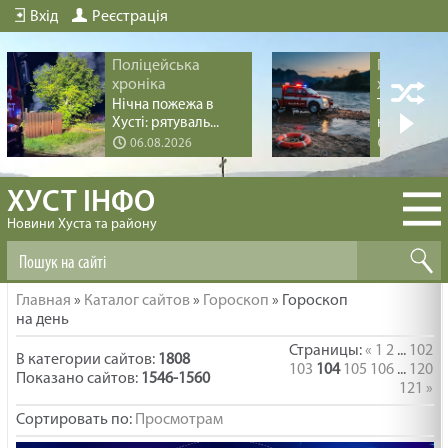
Вхід
Реєстрація
Поліцейська
Поліцейс
хроніка
хроніка
Нічна пожежа в
Трагедія пі
Хусті: рятуваль...
купання на 
06.08.2026
04.08.20
ХУСТ ІНФО
Новини Хуста та району
Главная
»
Каталог сайтов
»
Гороскоп
» Гороскоп
на день
Страницы
:
«
1
2
...
102
В категории сайтов
:
1808
103
104
105
106
...
120
Показано сайтов
:
1546-1560
121
»
Сортировать по
:
Просмотрам