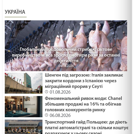
УКРАЇНА
Глобальний продовольчий стрибок: світове
виробництво м’яса зросло вчотири рази за останні
десятиліття
04.08.2026
Шенген під загрозою: Італія закликає
закрити кордони з Іспанією через
міграційний прорив у Сеуті
01.08.2026
Феноменальний ривок моди: Chanel
збільшив продажі на 16% та обігнав
головних конкурентів ринку
06.08.2026
Транспортний гайд Польщею: де діють
платні автомагістралі та скільки коштує
розрахунок у цьому сезоні