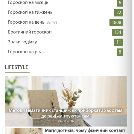
Гороскоп на місяць
6
Гороскоп на тиждень
22
Гороскоп на день
1808
Еротичний гороскоп
134
Знаки зодіаку
11
Гороскоп на рік
8
LIFESTYLE
Метод «Тематичних станцій»: як приборкати хаос там,
де речі «мігрують» самі
06.08.2026
Магія дотиків: чому фізичний контакт