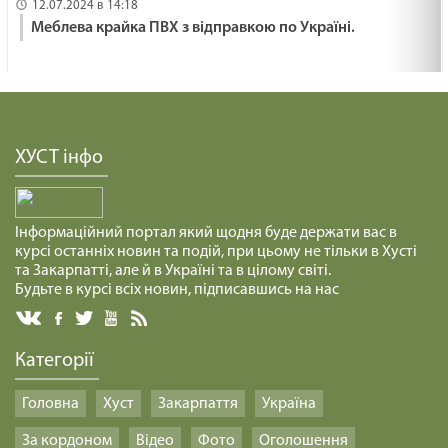
12.07.2024 в 14:18
Меблева крайка ПВХ з відправкою по Україні.
ХУСТ інфо
Інформаційний портал який щодня буде держати вас в
курсі останніх новин та подій, при цьому не тільки в Хусті
та Закарпатті, але й в Україні та в цілому світі.
Будьте в курсі всіх новин, підписавшись на нас
Категорії
Головна
Хуст
Закарпаття
Україна
За кордоном
Відео
Фото
Оголошення