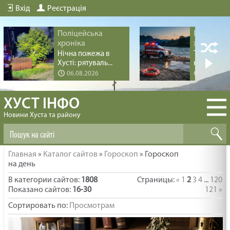
Вхід
Реєстрація
Поліцейська
Поліцейс
хроніка
хроніка
Нічна пожежа в
Трагедія пі
Хусті: рятуваль...
купання на 
06.08.2026
04.08.20
ХУСТ ІНФО
Новини Хуста та району
Главная
»
Каталог сайтов
»
Гороскоп
» Гороскоп
на день
В категории сайтов
:
1808
Страницы
:
«
1
2
3
4
...
120
Показано сайтов
:
16-30
121
»
Сортировать по
:
Просмотрам