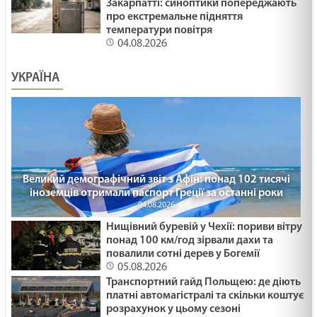
Закарпатті: синоптики попереджають
про екстремальне підняття
температури повітря
04.08.2026
УКРАЇНА
Великий демографічний звіт з Афін: понад 102 тисячі
іноземців отримали паспорт Греції за останні роки
04.08.2026
Нищівний буревій у Чехії: пориви вітру
понад 100 км/год зірвали дахи та
повалили сотні дерев у Богемії
05.08.2026
Транспортний гайд Польщею: де діють
платні автомагістралі та скільки коштує
розрахунок у цьому сезоні