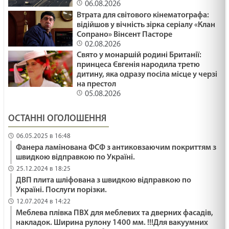
06.08.2026
Втрата для світового кінематографа:
відійшов у вічність зірка серіалу «Клан
Сопрано» Вінсент Пасторе
02.08.2026
Свято у монаршій родині Британії:
принцеса Євгенія народила третю
дитину, яка одразу посіла місце у черзі
на престол
05.08.2026
ОСТАННІ ОГОЛОШЕННЯ
06.05.2025 в 16:48
Фанера ламінована ФСФ з антиковзаючим покриттям з
швидкою відправкою по Україні.
25.12.2024 в 18:25
ДВП плита шліфована з швидкою відправкою по
Україні. Послуги порізки.
12.07.2024 в 14:22
Меблева плівка ПВХ для меблевих та дверних фасадів,
накладок. Ширина рулону 1400 мм. !!!Для вакуумних