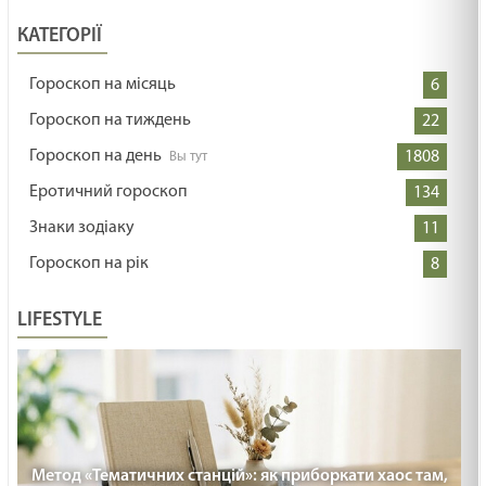
КАТЕГОРІЇ
Гороскоп на місяць
6
Гороскоп на тиждень
22
Гороскоп на день
1808
Еротичний гороскоп
134
Знаки зодіаку
11
Гороскоп на рік
8
LIFESTYLE
Метод «Тематичних станцій»: як приборкати хаос там,