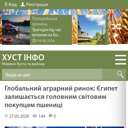
Вхід
Реєстрація
Поліцейська
Історія мі
хроніка
Перлина
дерев’яно
Трагедія під час
Хус...
купання на Бо...
04.08.2026
04.08.20
ХУСТ ІНФО
Новини Хуста та району
Глобальний аграрний ринок: Єгипет
залишається головним світовим
покупцем пшениці
27.05.2026
144
0