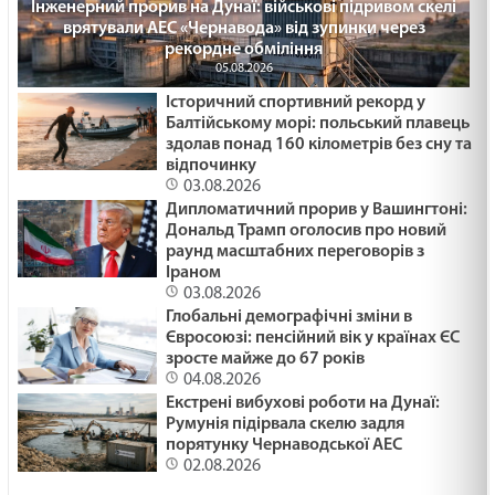
Інженерний прорив на Дунаї: військові підривом скелі
врятували АЕС «Чернавода» від зупинки через
рекордне обміління
05.08.2026
Історичний спортивний рекорд у
Балтійському морі: польський плавець
здолав понад 160 кілометрів без сну та
відпочинку
03.08.2026
Дипломатичний прорив у Вашингтоні:
Дональд Трамп оголосив про новий
раунд масштабних переговорів з
Іраном
03.08.2026
Глобальні демографічні зміни в
Євросоюзі: пенсійний вік у країнах ЄС
зросте майже до 67 років
04.08.2026
Екстрені вибухові роботи на Дунаї:
Румунія підірвала скелю задля
порятунку Чернаводської АЕС
02.08.2026