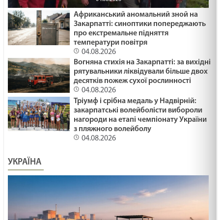
Африканський аномальний зной на
Закарпатті: синоптики попереджають
про екстремальне підняття
температури повітря
04.08.2026
Вогняна стихія на Закарпатті: за вихідні
рятувальники ліквідували більше двох
десятків пожеж сухої рослинності
04.08.2026
Тріумф і срібна медаль у Надвірній:
закарпатські волейболісти вибороли
нагороди на етапі чемпіонату України
з пляжного волейболу
04.08.2026
УКРАЇНА