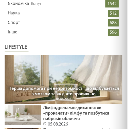
Єкономіка
1542
Наука
512
Спорт
688
Інше
596
LIFESTYLE
Перша допомога при непритомності: що відбувається
з мозком та як діяти правильно
05.08.2026
Лімфодренажне дихання: як
«прокачати» лімфу та позбутися
набряків обличчя
05.08.2026