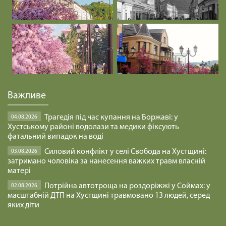
Важливе
Трагедія під час купання на Боржаві: у
04.08.2026
Хустському районі водолази та медики фіксують
фатальний випадок на воді
Силовий конфлікт у селі Свобода на Хустщині:
03.08.2026
затримано чоловіка за нанесення важких травм власній
матері
Потрійна автотроща на роздоріжжі у Соймах: у
02.08.2026
масштабній ДТП на Хустщині травмовано 13 людей, серед
яких діти