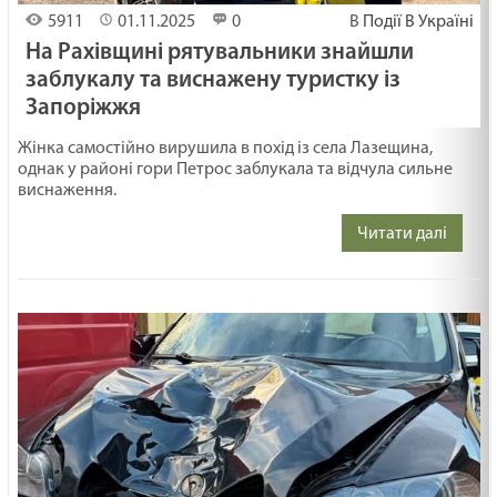
5911
01.11.2025
0
В
Події В Україні
На Рахівщині рятувальники знайшли
заблукалу та виснажену туристку із
Запоріжжя
Жінка самостійно вирушила в похід із села Лазещина,
однак у районі гори Петрос заблукала та відчула сильне
виснаження.
Читати далі