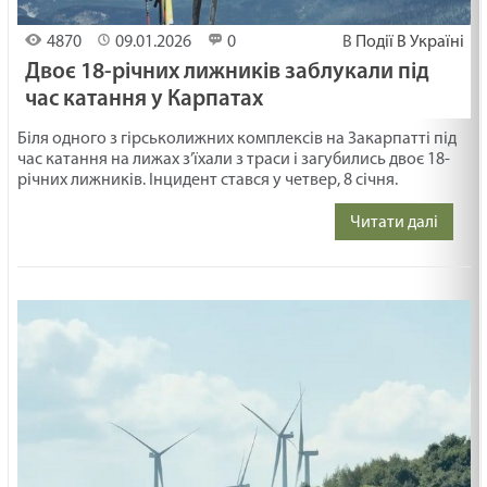
4870
09.01.2026
0
В
Події В Україні
Двоє 18-річних лижників заблукали під
час катання у Карпатах
Біля одного з гірськолижних комплексів на Закарпатті під
час катання на лижах з’їхали з траси і загубились двоє 18-
річних лижників. Інцидент стався у четвер, 8 січня.
Читати далі