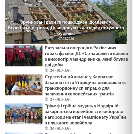
Зруйновані дахи та пошкоджені домівки: у
Берегівській громаді ліквідовують наслідки потужного
буревію
07.08.2026
Рятувальна операція в Рахівських
горах: фахівці ДСНС знайшли та вивели
з високогір'я мандрівника, який блукав
дві доби
04.08.2026
Стратегічний альянс у Карпатах:
Закарпаття та Угорщина розширюють
транскордонну співпрацю для
залучення європейських грантів
07.08.2026
Тріумф і срібна медаль у Надвірній:
закарпатські волейболісти вибороли
нагороди на етапі чемпіонату України
з пляжного волейболу
04.08.2026