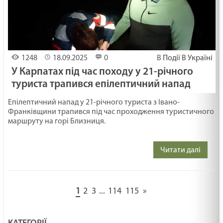
1248
18.09.2025
0
В
Події В Україні
У Карпатах під час походу у 21-річного
туриста трапився епілептичний напад
Епілептичний напад у 21-річного туриста з Івано-
Франківщини трапився під час проходження туристичного
маршруту на горі Близниця.
Читати далі
1
2
3
...
114
115
»