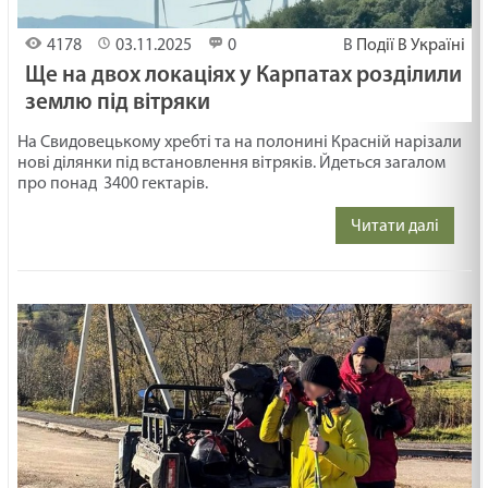
4178
03.11.2025
0
В
Події В Україні
Ще на двох локаціях у Карпатах розділили
землю під вітряки
На Свидовецькому хребті та на полонині Красній нарізали
нові ділянки під встановлення вітряків. Йдеться загалом
про понад 3400 гектарів.
Читати далі