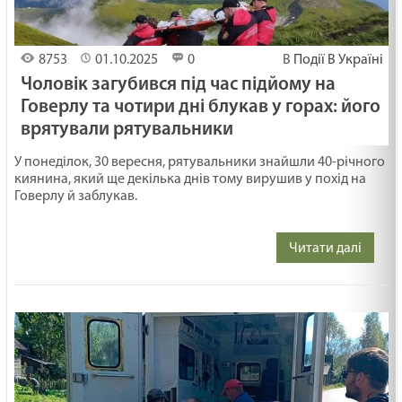
8753
01.10.2025
0
В
Події В Україні
Чоловік загубився під час підйому на
Говерлу та чотири дні блукав у горах: його
врятували рятувальники
У понеділок, 30 вересня, рятувальники знайшли 40-річного
киянина, який ще декілька днів тому вирушив у похід на
Говерлу й заблукав.
Читати далі