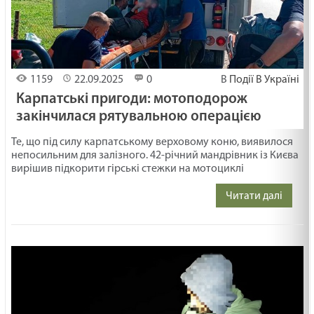
1159
22.09.2025
0
В
Події В Україні
Карпатські пригоди: мотоподорож
закінчилася рятувальною операцією
Те, що під силу карпатському верховому коню, виявилося
непосильним для залізного. 42-річний мандрівник із Києва
вирішив підкорити гірські стежки на мотоциклі
Читати далі