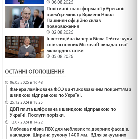
06.08.2026
Політичні трансформації у Єревані:
прем'єр-міністр Вірменії Нікол
Пашинян офіційно склав
повноваження
02.08.2026
Інвестиційна імперія Білла Гейтса: куди
співзасновник Microsoft вкладає свої
мільярдні статки
05.08.2026
ОСТАННІ ОГОЛОШЕННЯ
06.05.2025 в 16:48
Фанера ламінована ФСФ з антиковзаючим покриттям з
швидкою відправкою по Україні.
25.12.2024 в 18:25
ДВП плита шліфована з швидкою відправкою по
Україні. Послуги порізки.
12.07.2024 в 14:22
Меблева плівка ПВХ для меблевих та дверних фасадів,
накладок. Ширина рулону 1400 мм. !!!Для вакуумних