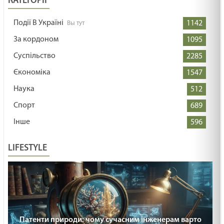
КАТЕГОРІЇ
Події В Україні
1142
За кордоном
1095
Суспільство
2285
Єкономіка
1547
Наука
512
Спорт
689
Інше
596
LIFESTYLE
Патенти природи: чому сучасним інженерам варто