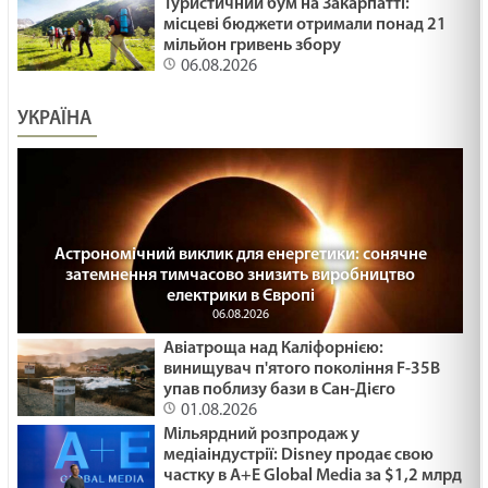
Туристичний бум на Закарпатті:
місцеві бюджети отримали понад 21
мільйон гривень збору
06.08.2026
УКРАЇНА
Астрономічний виклик для енергетики: сонячне
затемнення тимчасово знизить виробництво
електрики в Європі
06.08.2026
Авіатроща над Каліфорнією:
винищувач п'ятого покоління F-35B
упав поблизу бази в Сан-Дієго
01.08.2026
Мільярдний розпродаж у
медіаіндустрії: Disney продає свою
частку в A+E Global Media за $1,2 млрд