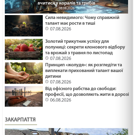
вчитися у коралів та грибів
08.08.2026
Сила невидимого: Чому справжній
талант має рости в тиші
07.08.2026
Золотий трикутник успіху для
полуниці: секрети клонового відбору
та врожай з травня по листопад
07.08.2026
Принцип «жолудя»: як розгледіти та
виплекати прихований талант вашої
дитини
07.08.2026
Від офісного рабства до свободи:
професії, що дозволяють жити в дорозі
06.08.2026
ЗАКАРПАТТЯ