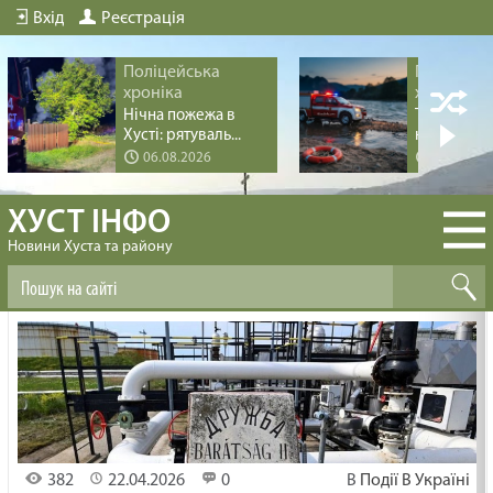
Вхід
Реєстрація
Поліцейська
Поліцейс
хроніка
хроніка
Нічна пожежа в
Трагедія пі
Хусті: рятуваль...
купання на 
06.08.2026
04.08.20
ХУСТ ІНФО
Новини Хуста та району
382
22.04.2026
0
В
Події В Україні