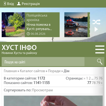
Вхід
Реєстрація
Поліцейська
Поліцейс
хроніка
хроніка
Нічна пожежа в
Трагедія пі
Хусті: рятуваль...
купання на 
06.08.2026
04.08.20
ХУСТ ІНФО
Новини Хуста та району
Главная
»
Каталог сайтов
»
Поради
» Дім
В категории сайтов
:
1172
Страницы
:
«
1
2
...
75
76
Показано сайтов
:
1141-1155
77
78
79
»
Сортировать по
:
Просмотрам