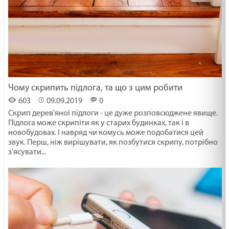
Чому скрипить підлога, та що з цим робити
603
09.09.2019
0
Скрип дерев'яної підлоги - це дуже розповсюджене явище.
Підлога може скрипіти як у старих будинках, так і в
новобудовах. І навряд чи комусь може подобатися цей
звук. Перш, ніж вирішувати, як позбутися скрипу, потрібно
з'ясувати...