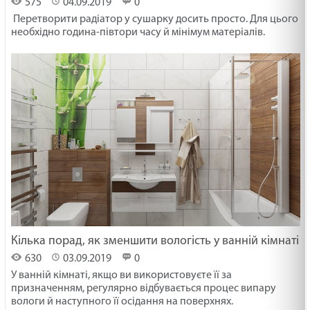
575
04.09.2019
0
Перетворити радіатор у сушарку досить просто. Для цього
необхідно година-півтори часу й мінімум матеріалів.
Кілька порад, як зменшити вологість у ванній кімнаті
630
03.09.2019
0
У ванній кімнаті, якщо ви використовуєте її за
призначенням, регулярно відбувається процес випару
вологи й наступного її осідання на поверхнях.