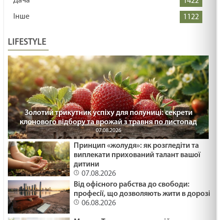
Дача
1422
Інше
1122
LIFESTYLE
Золотий трикутник успіху для полуниці: секрети
клонового відбору та врожай з травня по листопад
07.08.2026
Принцип «жолудя»: як розгледіти та
виплекати прихований талант вашої
дитини
07.08.2026
Від офісного рабства до свободи:
професії, що дозволяють жити в дорозі
06.08.2026