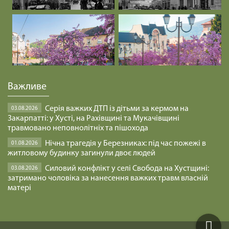
Важливе
Серія важких ДТП із дітьми за кермом на
03.08.2026
Закарпатті: у Хусті, на Рахівщині та Мукачівщині
травмовано неповнолітніх та пішохода
Нічна трагедія у Березниках: під час пожежі в
01.08.2026
житловому будинку загинули двоє людей
Силовий конфлікт у селі Свобода на Хустщині:
03.08.2026
затримано чоловіка за нанесення важких травм власній
матері