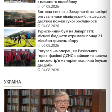
з пляжного волейболу
04.08.2026
Вогняна стихія на Закарпатті: за вихідні
рятувальники ліквідували більше двох
десятків пожеж сухої рослинності
04.08.2026
Туристичний бум на Закарпатті:
місцеві бюджети отримали понад 21
мільйон гривень збору
06.08.2026
Рятувальна операція в Рахівських
горах: фахівці ДСНС знайшли та вивели
з високогір'я мандрівника, який блукав
дві доби
04.08.2026
УКРАЇНА