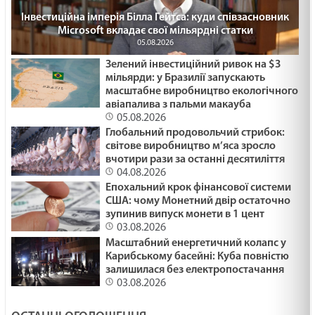
Інвестиційна імперія Білла Гейтса: куди співзасновник
Microsoft вкладає свої мільярдні статки
05.08.2026
Зелений інвестиційний ривок на $3
мільярди: у Бразилії запускають
масштабне виробництво екологічного
авіапалива з пальми макауба
05.08.2026
Глобальний продовольчий стрибок:
світове виробництво м’яса зросло
вчотири рази за останні десятиліття
04.08.2026
Епохальний крок фінансової системи
США: чому Монетний двір остаточно
зупинив випуск монети в 1 цент
03.08.2026
Масштабний енергетичний колапс у
Карибському басейні: Куба повністю
залишилася без електропостачання
03.08.2026