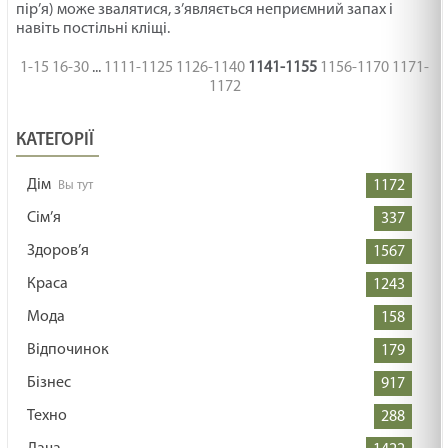
пір’я) може звалятися, з’являється неприємний запах і
навіть постільні кліщі.
1-15
16-30
...
1111-1125
1126-1140
1141-1155
1156-1170
1171-
1172
КАТЕГОРІЇ
Дім
1172
Сім’я
337
Здоров’я
1567
Краса
1243
Мода
158
Відпочинок
179
Бізнес
917
Техно
288