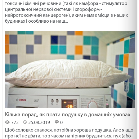
токсичні хімічні речовини (такі як камфора - стимулятор
центральної нервової системи і хлороформ -
нейротоксичний канцероген), яким немає місця в наших
будинках і особливо на наш...
Кілька порад, як прати подушку в домашніх умовах
772
25.08.2019
0
Щоб солодко спалося, потрібна хороша подушка. Але якщо
про неї не дбати, то з часом напірник брудниться, пух (або