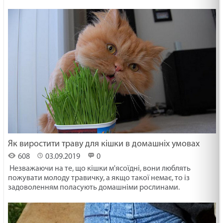
Як виростити траву для кішки в домашніх умовах
608
03.09.2019
0
Незважаючи на те, що кішки м'ясоїдні, вони люблять
пожувати молоду травичку, а якщо такої немає, то із
задоволенням поласують домашніми рослинами.