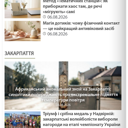
Метод «Тематичних станцій»: як
приборкати хаос там, де речі
«мігрують» самі
06.08.2026
Магія дотиків: чому фізичний контакт
— це найкращий антивіковий засіб
06.08.2026
ЗАКАРПАТТЯ
Африканський аномальний зной на Закарпатті:
синоптики попереджають про екстремальне підняття
температури повітря
04.08.2026
Тріумф і срібна медаль у Надвірній:
закарпатські волейболісти вибороли
нагороди на етапі чемпіонату України