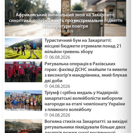
Африканський аномальний зной на Закарпатті:
синоптики попереджають про екстремальне підняття
температури повітря
04.08.2026
Туристичний бум на Закарпатті:
місцеві бюджети отримали понад 21
мільйон гривень збору
06.08.2026
Рятувальна операція в Рахівських
горах: фахівці ДСНС знайшли та вивели
з високогір'я мандрівника, який блукав
дві доби
04.08.2026
Тріумф і срібна медаль у Надвірній:
закарпатські волейболісти вибороли
нагороди на етапі чемпіонату України
з пляжного волейболу
04.08.2026
Вогняна стихія на Закарпатті: за вихідні
рятувальники ліквідували більше двох
десятків пожеж сухої рослинності