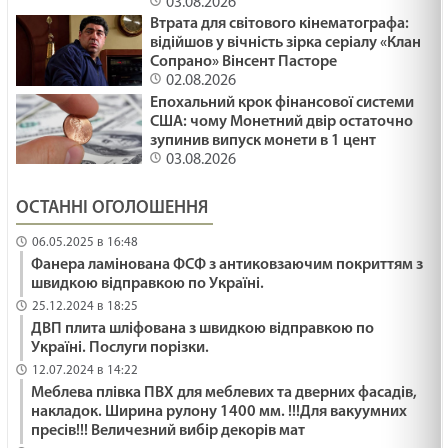
03.08.2026
Втрата для світового кінематографа:
відійшов у вічність зірка серіалу «Клан
Сопрано» Вінсент Пасторе
02.08.2026
Епохальний крок фінансової системи
США: чому Монетний двір остаточно
зупинив випуск монети в 1 цент
03.08.2026
ОСТАННІ ОГОЛОШЕННЯ
06.05.2025 в 16:48
Фанера ламінована ФСФ з антиковзаючим покриттям з
швидкою відправкою по Україні.
25.12.2024 в 18:25
ДВП плита шліфована з швидкою відправкою по
Україні. Послуги порізки.
12.07.2024 в 14:22
Меблева плівка ПВХ для меблевих та дверних фасадів,
накладок. Ширина рулону 1400 мм. !!!Для вакуумних
пресів!!! Величезний вибір декорів мат