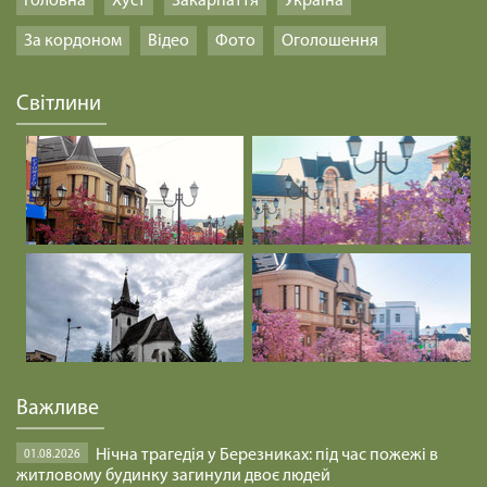
Головна
Хуст
Закарпаття
Україна
За кордоном
Відео
Фото
Оголошення
Світлини
Важливе
Нічна трагедія у Березниках: під час пожежі в
01.08.2026
житловому будинку загинули двоє людей