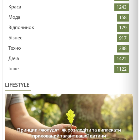
Краса
1243
Мода
158
Відпочинок
179
Бізнес
917
Техно
288
Дача
1422
Інше
1122
LIFESTYLE
Принцип «жолудя»: як розгледіти та виплекати
прихований талант вашої дитини