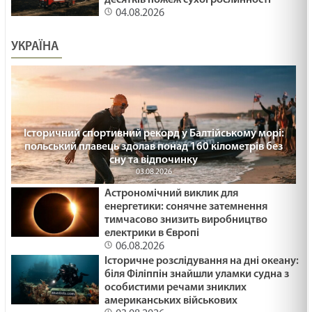
04.08.2026
УКРАЇНА
Історичний спортивний рекорд у Балтійському морі:
польський плавець здолав понад 160 кілометрів без
сну та відпочинку
03.08.2026
Астрономічний виклик для
енергетики: сонячне затемнення
тимчасово знизить виробництво
електрики в Європі
06.08.2026
Історичне розслідування на дні океану:
біля Філіппін знайшли уламки судна з
особистими речами зниклих
американських військових