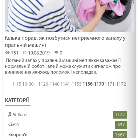
Кілька порад, як позбутися неприємного запаху у
пральній машині
751
19.08.2019
0
Поганий запах у пральній машині не тільки заважає її
нормальній роботі, але й може служити сигналом про
виникнення якихось поломок і неполадок.
1-15
16-30
...
1126-1140
1141-1155
1156-1170
1171-1172
КАТЕГОРІЇ
Дім
1172
Сім’я
337
Здоров’я
1567