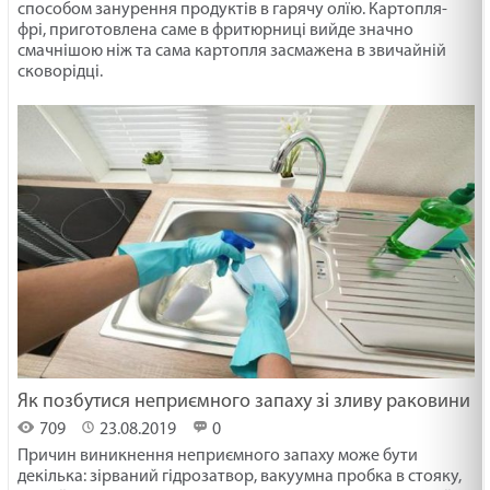
способом занурення продуктів в гарячу олїю. Картопля-
фрі, приготовлена саме в фритюрниці вийде значно
смачнішою ніж та сама картопля засмажена в звичайній
сковорідці.
Як позбутися неприємного запаху зі зливу раковини
709
23.08.2019
0
Причин виникнення неприємного запаху може бути
декілька: зірваний гідрозатвор, вакуумна пробка в стояку,