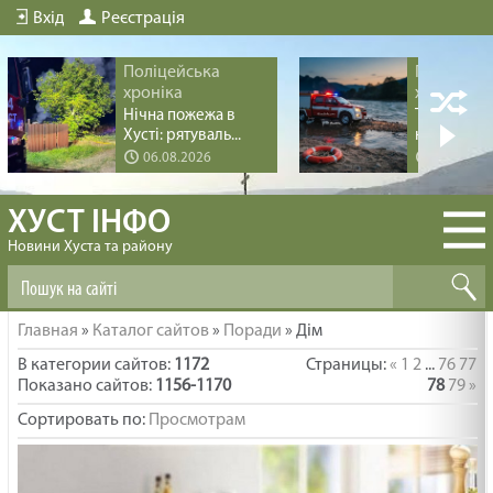
Вхід
Реєстрація
Поліцейська
Поліцейс
хроніка
хроніка
Нічна пожежа в
Трагедія пі
Хусті: рятуваль...
купання на 
06.08.2026
04.08.20
ХУСТ ІНФО
Новини Хуста та району
Главная
»
Каталог сайтов
»
Поради
» Дім
В категории сайтов
:
1172
Страницы
:
«
1
2
...
76
77
Показано сайтов
:
1156-1170
78
79
»
Сортировать по
:
Просмотрам