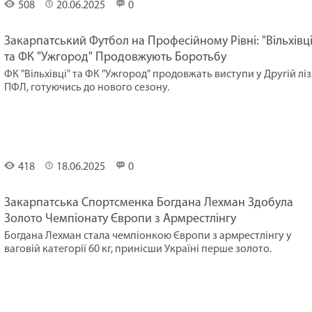
Спорт
508
20.06.2025
0
Закарпатський Футбол на Професійному Рівні: "Вільхівці
та ФК "Ужгород" Продовжують Боротьбу
ФК "Вільхівці" та ФК "Ужгород" продовжать виступи у Другій ліз
ПФЛ, готуючись до нового сезону.
Спорт
418
18.06.2025
0
Закарпатська Спортсменка Богдана Лехман Здобула
Золото Чемпіонату Європи з Армрестлінгу
Богдана Лехман стала чемпіонкою Європи з армрестлінгу у
ваговій категорії 60 кг, принісши Україні перше золото.