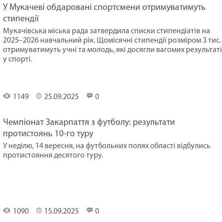
У Мукачеві обдаровані спортсмени отримуватимуть
стипендії
Мукачівська міська рада затвердила списки стипендіатів на
2025–2026 навчальний рік. Щомісячні стипендії розміром 3 тис.
отримуватимуть учні та молодь, які досягли вагомих результат
у спорті.
Спорт
1149
25.09.2025
0
Чемпіонат Закарпаття з футболу: результати
протистоянь 10-го туру
У неділю, 14 вересня, на футбольних полях області відбулись
протистояння десятого туру.
Спорт
1090
15.09.2025
0