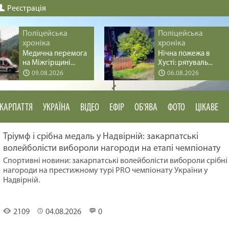
Реєстрація
Поліцейська
Поліцейська
хроніка
хроніка
Медична перемога
Нічна пожежа в
на Міжгірщині...
Хусті: рятуваль...
09.08.2026
06.08.2026
КАРПАТТЯ
УКРАЇНА
ВІДЕО
ЕФІР
ОБ'ЯВА
ФОТО
ЦІКАВЕ
Тріумф і срібна медаль у Надвірній: закарпатські
волейболісти вибороли нагороди на етапі чемпіонату
України з пляжного волейболу
Спортивні новини: закарпатські волейболісти вибороли срібні
нагороди на престижному турі PRO чемпіонату України у
Надвірній.
Спорт
2109
04.08.2026
0