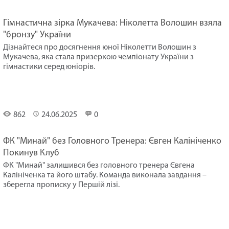
Гімнастична зірка Мукачева: Ніколетта Волошин взяла
"бронзу" України
Дізнайтеся про досягнення юної Ніколетти Волошин з
Мукачева, яка стала призеркою чемпіонату України з
гімнастики серед юніорів.
Спорт
862
24.06.2025
0
ФК "Минай" без Головного Тренера: Євген Калініченко
Покинув Клуб
ФК "Минай" залишився без головного тренера Євгена
Калініченка та його штабу. Команда виконала завдання –
зберегла прописку у Першій лізі.