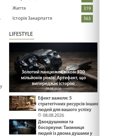
Життя
319
Історія Закарпаття
563
у
LIFESTYLE
Золотий ланцюжок віком 300
мільйонів років: Артефакт, що
випереджає історію
пу
09.08.2026
Ефект важеля: 5
стратегічних ресурсів інших
людей для вашого успіху
08.08.2026
Двоєдушники та
босоркуни: Таємниця
людей із двома душами у