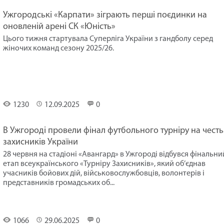
Ужгородські «Карпати» зіграють перші поєдинки на
оновленій арені СК «Юність»
Цього тижня стартувала Суперліга України з гандболу серед
жіночих команд сезону 2025/26.
Спорт
1230
12.09.2025
0
В Ужгороді провели фінал футбольного турніру на честь
захисників України
28 червня на стадіоні «Авангард» в Ужгороді відбувся фінальни
етап всеукраїнського «Турніру Захисників», який об’єднав
учасників бойових дій, військовослужбовців, волонтерів і
представників громадських об...
Спорт
1066
29.06.2025
0