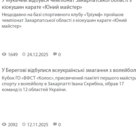
У Мукачеві відбувся чемпіонат Закарпатської області з
кіокушин карате «Юний майстер»
Нещодавно на базі спортивного клубу «Тріумф» пройшов
чемпіонат Закарпатської області з кіокушин карате «Юний
майстер»
Спорт
1649
24.12.2025
0
У Берегові відбулися всеукраїнські змагання з волейбол
Кубок ГО «ВФСТ «Колос», присвячений пам’яті першого майстр
спорту з волейболу в Закарпатті Івана Скрябіна, зібрав 17
команд із 12 областей України.
Спорт
2092
12.11.2025
0