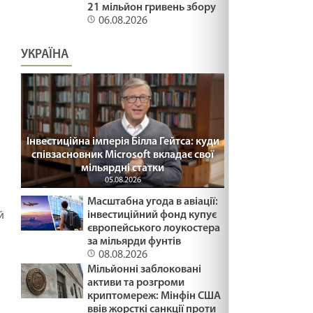
21 мільйон гривень збору
06.08.2026
УКРАЇНА
Інвестиційна імперія Білла Гейтса: куди
співзасновник Microsoft вкладає свої
мільярдні статки
05.08.2026
Масштабна угода в авіації:
інвестиційний фонд купує
й
європейського лоукостера
за мільярди фунтів
08.08.2026
Мільйонні заблоковані
активи та розгроми
криптомереж: Мінфін США
ввів жорсткі санкції проти