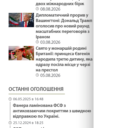
двох міжнародних бірж
08.08.2026
Дипломатичний прорив у
Вашингтоні: Дональд Трамп
оголосив про новий раунд
масштабних переговорів з
Іраном
03.08.2026
Свято у монаршій родині
Британії: принцеса Євгенія
народила третю дитину, яка
одразу посіла місце у черзі
на престол
05.08.2026
ОСТАННІ ОГОЛОШЕННЯ
06.05.2025 в 16:48
Фанера ламінована ФСФ з
антиковзаючим покриттям з швидкою
відправкою по Україні.
25.12.2024 в 18:25