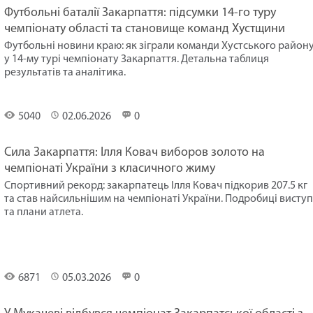
Футбольні баталії Закарпаття: підсумки 14-го туру
чемпіонату області та становище команд Хустщини
Футбольні новини краю: як зіграли команди Хустського район
у 14-му турі чемпіонату Закарпаття. Детальна таблиця
результатів та аналітика.
Спорт
5040
02.06.2026
0
Сила Закарпаття: Ілля Ковач виборов золото на
чемпіонаті України з класичного жиму
Спортивний рекорд: закарпатець Ілля Ковач підкорив 207.5 кг
та став найсильнішим на чемпіонаті України. Подробиці висту
та плани атлета.
Спорт
6871
05.03.2026
0