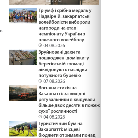
04.08.2026
Тріумф і срібна медаль у
Надвірній: закарпатські
волейболісти вибороли
нагороди на етапі
ів
чемпіонату України з
пляжного волейболу
04.08.2026
Зруйновані дахи та
пошкоджені домівки: у
Берегівській громаді
ліквідовують наслідки
потужного буревію
07.08.2026
Вогняна стихія на
Закарпатті: за вихідні
рятувальники ліквідували
більше двох десятків пожеж
сухої рослинності
04.08.2026
Туристичний бум на
Закарпатті: місцеві
бюджети отримали понад