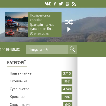
Поліцейська
Історія 
хроніка
Перлин
дерев’я
Трагедія під час
Хус...
купання на Бо...
04.08.2026
04.08.
100 ВЕЛИКИХ
КАТЕГОРІЇ
Надзвичайне
2710
Єкономіка
1041
Суспільство
4248
Кримінал
1987
Спорт
642