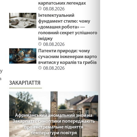
карпатських легендах
08.08.2026
Інтелектуальний
фундамент стилю: чому
«домашня робота» —
головний секрет успішного
іміджу
08.08.2026
Патенти природи: чому
сучасним інженерам варто
вчитися у коралів та грибів
08.08.2026
у
а
ЗАКАРПАТТЯ
Африканський аномальний зной на
Закарпатті: синоптики попереджають
про екстремальне підняття
температури повітря