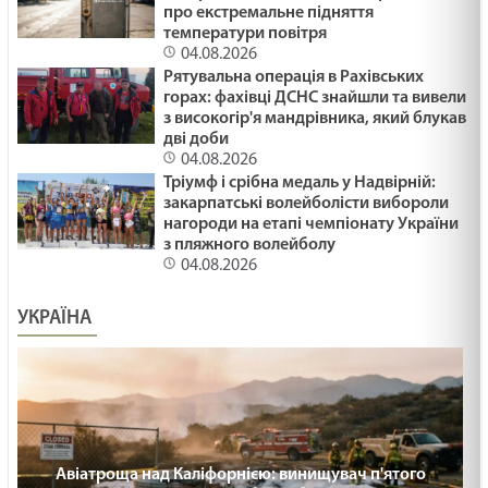
про екстремальне підняття
температури повітря
04.08.2026
Рятувальна операція в Рахівських
горах: фахівці ДСНС знайшли та вивели
з високогір'я мандрівника, який блукав
дві доби
04.08.2026
Тріумф і срібна медаль у Надвірній:
закарпатські волейболісти вибороли
нагороди на етапі чемпіонату України
з пляжного волейболу
04.08.2026
УКРАЇНА
Авіатроща над Каліфорнією: винищувач п'ятого