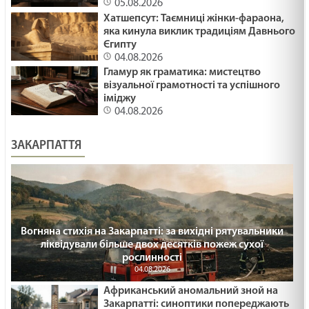
05.08.2026
Хатшепсут: Таємниці жінки-фараона,
яка кинула виклик традиціям Давнього
Єгипту
04.08.2026
Гламур як граматика: мистецтво
візуальної грамотності та успішного
іміджу
04.08.2026
ЗАКАРПАТТЯ
Вогняна стихія на Закарпатті: за вихідні рятувальники
ліквідували більше двох десятків пожеж сухої
рослинності
04.08.2026
Африканський аномальний зной на
Закарпатті: синоптики попереджають