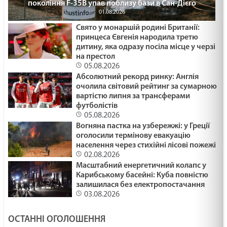
покоління F-35B упав поблизу бази в Сан-Дієго
01.08.2026
Свято у монаршій родині Британії:
принцеса Євгенія народила третю
дитину, яка одразу посіла місце у черзі
на престол
05.08.2026
Абсолютний рекорд ринку: Англія
очолила світовий рейтинг за сумарною
вартістю липня за трансферами
футболістів
05.08.2026
Вогняна пастка на узбережжі: у Греції
оголосили термінову евакуацію
населення через стихійні лісові пожежі
02.08.2026
Масштабний енергетичний колапс у
Карибському басейні: Куба повністю
залишилася без електропостачання
03.08.2026
ОСТАННІ ОГОЛОШЕННЯ