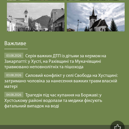
Важливе
Серія важких ДТП із дітьми за кермом на
03.08.2026
Закарпатті: у Хусті, на Рахівщині та Мукачівщині
травмовано неповнолітніх та пішохода
Силовий конфлікт у селі Свобода на Хустщині:
03.08.2026
затримано чоловіка за нанесення важких травм власній
матері
Трагедія під час купання на Боржаві: у
04.08.2026
Хустському районі водолази та медики фіксують
фатальний випадок на воді