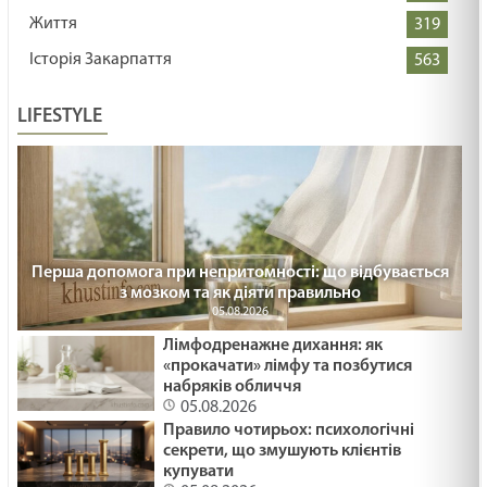
Життя
319
Історія Закарпаття
563
LIFESTYLE
Перша допомога при непритомності: що відбувається
з мозком та як діяти правильно
05.08.2026
Лімфодренажне дихання: як
«прокачати» лімфу та позбутися
набряків обличчя
05.08.2026
Правило чотирьох: психологічні
секрети, що змушують клієнтів
купувати