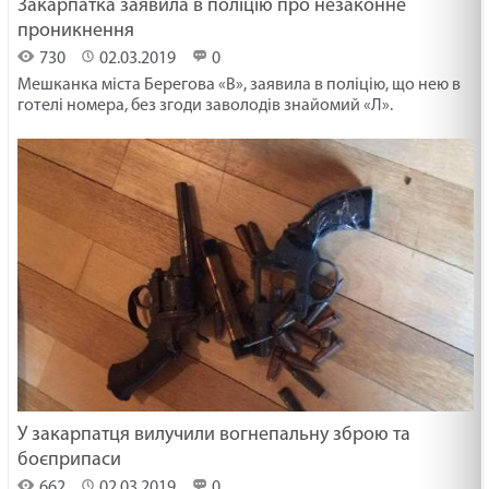
Закарпатка заявила в поліцію про незаконне
проникнення
730
02.03.2019
0
Мешканка міста Берегова «В», заявила в поліцію, що нею в
готелі номера, без згоди заволодів знайомий «Л».
У закарпатця вилучили вогнепальну зброю та
боєприпаси
662
02.03.2019
0