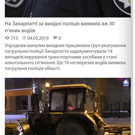
На Закарпатті за вихідні поліція виявила аж 30
п’яних водіїв
715
04.03.2019
0
Упродовж минулих вихідних працівники груп реагування
патрульної поліції Закарпаття задокументували 14
випадків керування транспортними засобами у стані
алкогольного сп’яніння. Ще 16 нетверезих водіїв виявила
патрульна поліція області.