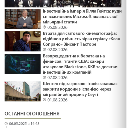
03.08.2026
Інвестиційна імперія Білла Гейтса: куди
співзасновник Microsoft вкладає свої
мільярдні статки
05.08.2026
Втрата для світового кінематографа:
відійшов у вічність зірка серіалу «Клан
Сопрано» Вінсент Пасторе
02.08.2026
Безпрецедентна кібератака на
фінансові гіганти США: хакери
атакували Blackstone, KKR та десятки
інвестиційних компаній
07.08.2026
Шенген під загрозою: Італія закликає
закрити кордони з Іспанією через
міграційний прорив у Сеуті
01.08.2026
ОСТАННІ ОГОЛОШЕННЯ
06.05.2025 в 16:48