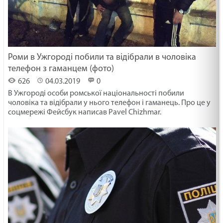
Роми в Ужгороді побили та відібрали в чоловіка
телефон з гаманцем (фото)
626
04.03.2019
0
В Ужгородi особи ромської нацiональностi побили
чоловiка та вiдiбрали у нього телефон i гаманець. Про це у
соцмережi Фейсбук написав Pavel Chizhmar.