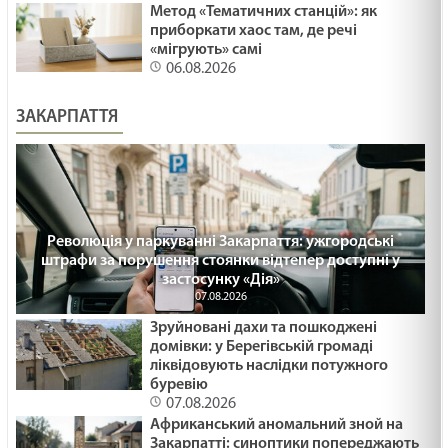
Метод «Тематичних станцій»: як
приборкати хаос там, де речі
«мігрують» самі
06.08.2026
ЗАКАРПАТТЯ
Революція у паркуванні Закарпаття: ужгородські
штрафи за порушення стоянки відтепер доступні у
застосунку «Дія»
07.08.2026
Зруйновані дахи та пошкоджені
домівки: у Берегівській громаді
ліквідовують наслідки потужного
буревію
07.08.2026
Африканський аномальний зной на
Закарпатті: синоптики попереджають