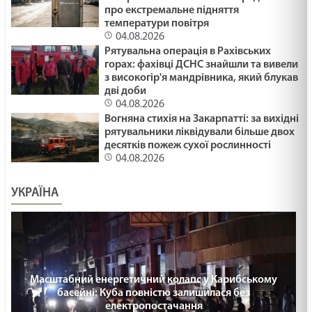
про екстремальне підняття
температури повітря
04.08.2026
Рятувальна операція в Рахівських
горах: фахівці ДСНС знайшли та вивели
з високогір'я мандрівника, який блукав
дві доби
04.08.2026
Вогняна стихія на Закарпатті: за вихідні
рятувальники ліквідували більше двох
десятків пожеж сухої рослинності
04.08.2026
УКРАЇНА
Масштабний енергетичний колапс у Карибському
басейні: Куба повністю залишилася без
електропостачання