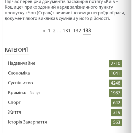
Під час перевірки документів пасажирів потягу «Київ –
Кошице» прикордонний наряд залізничного пункту
пропуску «Чоп (Страж)» виявив іноземця негроїдної раси,
документ якого викликав сумніви у його дійсності.
«
1
2
...
131
132
133
КАТЕГОРІЇ
Надзвичайне
2710
Єкономіка
1041
Суспільство
4248
Кримінал
1987
Спорт
642
Життя
319
Історія Закарпаття
563