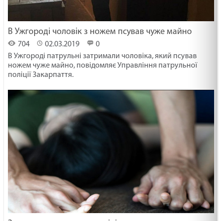
В Ужгороді чоловік з ножем псував чуже майно
704
02.03.2019
0
В Ужгороді патрульні затримали чоловіка, який псував
ножем чуже майно, повідомляє Управління патрульної
поліції Закарпаття.