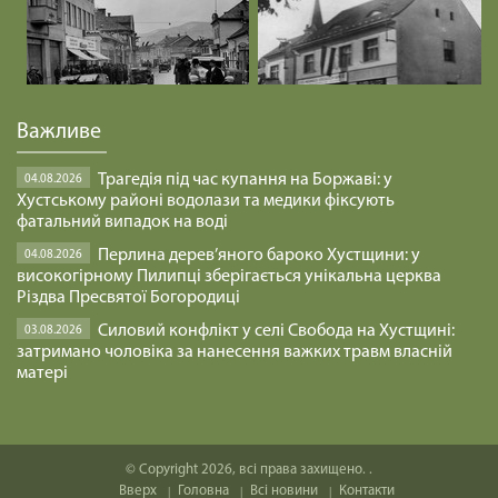
Важливе
Трагедія під час купання на Боржаві: у
04.08.2026
Хустському районі водолази та медики фіксують
фатальний випадок на воді
Перлина дерев’яного бароко Хустщини: у
04.08.2026
високогірному Пилипці зберігається унікальна церква
Різдва Пресвятої Богородиці
Силовий конфлікт у селі Свобода на Хустщині:
03.08.2026
затримано чоловіка за нанесення важких травм власній
матері
© Copyright 2026, всі права захищено. .
Вверх
Головна
Всі новини
Контакти