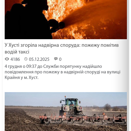
У Хусті згоріла надвірна споруда: пожежу помітив
водій таксі
4186
05.12.2025
0
4 грудня о 09:37 до Служби порятунку надійшло
повідомлення про пожежу в надвірній споруді на вулиці
Крайня у м. Хуст.