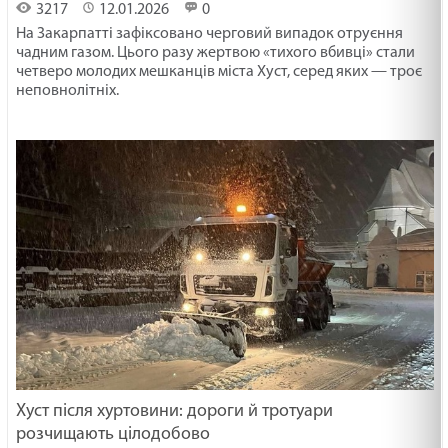
3217
12.01.2026
0
На Закарпатті зафіксовано черговий випадок отруєння
чадним газом. Цього разу жертвою «тихого вбивці» стали
четверо молодих мешканців міста Хуст, серед яких — троє
неповнолітніх.
Хуст після хуртовини: дороги й тротуари
розчищають цілодобово