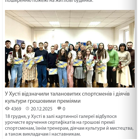
поширенню пожежі на житлові будинки.
У Хусті відзначили талановитих спортсменів і діячів
культури грошовими преміями
4369
20.12.2025
0
18 грудня, у Хусті в залі картинної галереї відбулося
урочисте вручення сертифікатів на грошові премії
спортсменам, їхнім тренерам, діячам культури й мистецтва,
а також викладачам і наставникам.