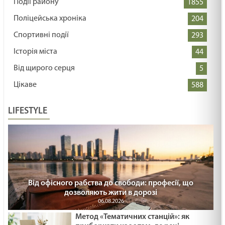
Події району
1855
Поліцейська хроніка
204
Спортивні події
293
Історія міста
44
Від щирого серця
5
Цікаве
588
LIFESTYLE
Від офісного рабства до свободи: професії, що
дозволяють жити в дорозі
06.08.2026
Метод «Тематичних станцій»: як