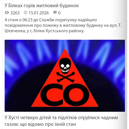
У Білках горів житловий будинок
3263
15.01.2026
0
4 січня о 06:23 до Служби порятунку надійшло
повідомлення про пожежу в житловому будинку на вул. Т.
Шевченка, у с. Білки Хустського району.
​У Хусті четверо дітей та підлітків отруїлися чадним
газом: що відомо про їхній стан