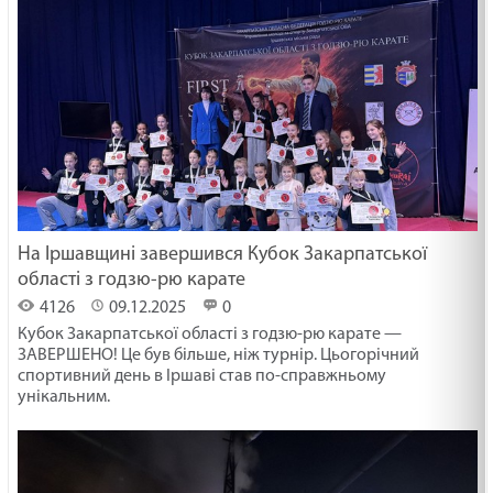
На Іршавщині завершився Кубок Закарпатської
області з годзю-рю карате
4126
09.12.2025
0
Кубок Закарпатської області з годзю-рю карате —
ЗАВЕРШЕНО! Це був більше, ніж турнір. Цьогорічний
спортивний день в Іршаві став по-справжньому
унікальним.