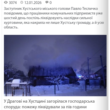
3074
12.01.2026
0
Заступник Хустського міського голови Павло Тесличко
повідомив, що працівники комунальних підприємств уже
шостий день поспіль ліквідовують наслідки сильної
хуртовини, яка накрила не лише Хустську громаду, а й усю
область.
У Драгові на Хустщині загорілася господарська
споруда: пожежу ліквідували за пів години