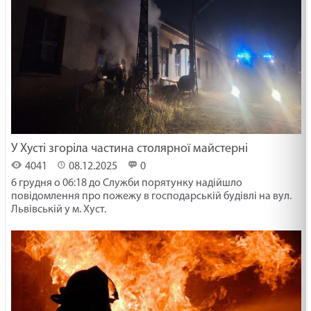
У Хусті згоріла частина столярної майстерні
4041
08.12.2025
0
6 грудня о 06:18 до Служби порятунку надійшло
повідомлення про пожежу в господарській будівлі на вул.
Львівській у м. Хуст.