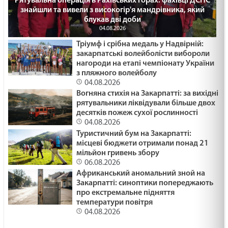
Рятувальна операція в Рахівських горах: фахівці ДСНС
знайшли та вивели з високогір'я мандрівника, який
блукав дві доби
04.08.2026
Тріумф і срібна медаль у Надвірній:
закарпатські волейболісти вибороли
нагороди на етапі чемпіонату України
з пляжного волейболу
04.08.2026
Вогняна стихія на Закарпатті: за вихідні
рятувальники ліквідували більше двох
десятків пожеж сухої рослинності
04.08.2026
Туристичний бум на Закарпатті:
місцеві бюджети отримали понад 21
мільйон гривень збору
06.08.2026
Африканський аномальний зной на
Закарпатті: синоптики попереджають
про екстремальне підняття
температури повітря
04.08.2026