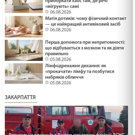
приборкати хаос там, де речі
«мігрують» самі
06.08.2026
Магія дотиків: чому фізичний контакт
— це найкращий антивіковий засіб
06.08.2026
Перша допомога при непритомності:
що відбувається з мозком та як діяти
правильно
05.08.2026
Лімфодренажне дихання: як
«прокачати» лімфу та позбутися
набряків обличчя
05.08.2026
ЗАКАРПАТТЯ