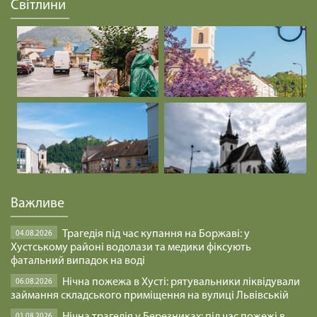
Світлини
Важливе
Трагедія під час купання на Боржаві: у
04.08.2026
Хустському районі водолази та медики фіксують
фатальний випадок на воді
Нічна пожежа в Хусті: рятувальники ліквідували
06.08.2026
займання складського приміщення на вулиці Львівській
01.08.2026