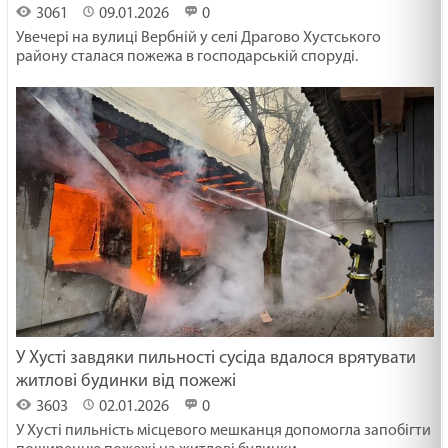
3061
09.01.2026
0
Увечері на вулиці Вербній у селі Драгово Хустського
району сталася пожежа в господарській споруді.
У Хусті завдяки пильності сусіда вдалося врятувати
житлові будинки від пожежі
3603
02.01.2026
0
У Хусті пильність місцевого мешканця допомогла запобігти