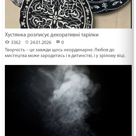
Хустянка розписує декоративні тарілки
3362
24.01.2026
0
Творчість – це завжди щось неординарне. Любов до
мистецтва може зародитись і в дитинстві, і у зрілому віці.