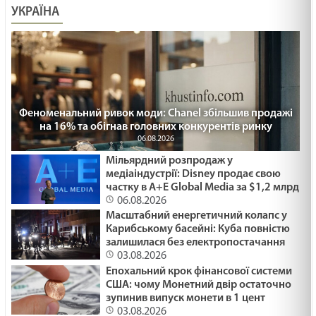
УКРАЇНА
Феноменальний ривок моди: Chanel збільшив продажі
на 16% та обігнав головних конкурентів ринку
06.08.2026
Мільярдний розпродаж у
медіаіндустрії: Disney продає свою
частку в A+E Global Media за $1,2 млрд
06.08.2026
Масштабний енергетичний колапс у
Карибському басейні: Куба повністю
залишилася без електропостачання
03.08.2026
Епохальний крок фінансової системи
США: чому Монетний двір остаточно
зупинив випуск монети в 1 цент
03.08.2026