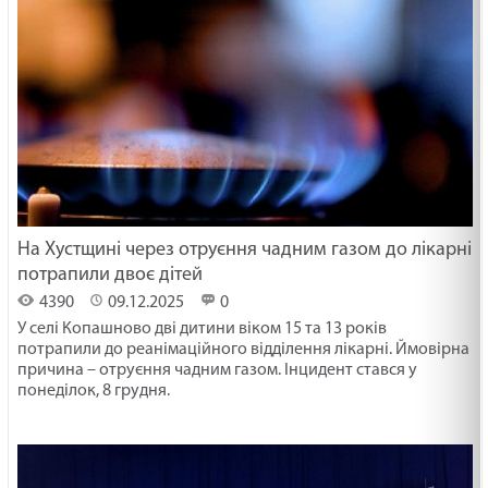
На Хустщині через отруєння чадним газом до лікарні
потрапили двоє дітей
4390
09.12.2025
0
У селі Копашново дві дитини віком 15 та 13 років
потрапили до реанімаційного відділення лікарні. Ймовірна
причина – отруєння чадним газом. Інцидент стався у
понеділок, 8 грудня.