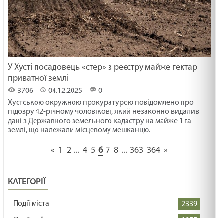
У Хусті посадовець «стер» з реєстру майже гектар
приватної землі
3706
04.12.2025
0
Хустською окружною прокуратурою повідомлено про
підозру 42-річному чоловікові, який незаконно видалив
дані з Державного земельного кадастру на майже 1 га
землі, що належали місцевому мешканцю.
«
1
2
...
4
5
6
7
8
...
363
364
»
КАТЕГОРІЇ
Події міста
2339