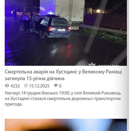
Смертельна аварія на Хустщині: у Великому Раківці
загинула 15-річна дівчина
4232
15.12.2025
0
Увечері 14 грудня близько 19:00, у селі Великий Раковець
на Хустщині сталася смертельна дорожньо-транспортна
пригода.