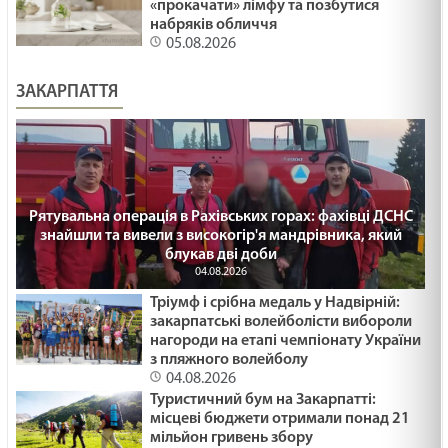
«прокачати» лімфу та позбутися
набряків обличчя
05.08.2026
ЗАКАРПАТТЯ
Рятувальна операція в Рахівських горах: фахівці ДСНС
знайшли та вивели з високогір'я мандрівника, який
блукав дві доби
04.08.2026
Тріумф і срібна медаль у Надвірній:
закарпатські волейболісти вибороли
нагороди на етапі чемпіонату України
з пляжного волейболу
04.08.2026
Туристичний бум на Закарпатті:
місцеві бюджети отримали понад 21
мільйон гривень збору