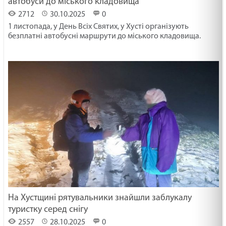
автобуси до міського кладовища
2712
30.10.2025
0
1 листопада, у День Всіх Святих, у Хусті організують
безплатні автобусні маршрути до міського кладовища.
На Хустщині рятувальники знайшли заблукалу
туристку серед снігу
2557
28.10.2025
0