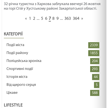
32-річна туристка з Харкова заблукала ввечері 26 жовтня
на горі Стій у Хустському районі Закарпатської області.
«
1
2
...
5
6
7
8
9
...
363
364
»
КАТЕГОРІЇ
Події міста
2339
Події району
1855
Поліцейська хроніка
204
Спортивні події
293
Історія міста
44
Від щирого серця
5
Цікаве
588
LIFESTYLE