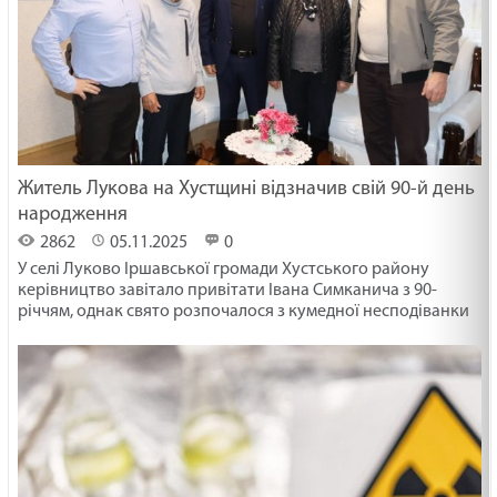
Житель Лукова на Хустщині відзначив свій 90-й день
народження
2862
05.11.2025
0
У селі Луково Іршавської громади Хустського району
керівництво завітало привітати Івана Симканича з 90-
річчям, однак свято розпочалося з кумедної несподіванки