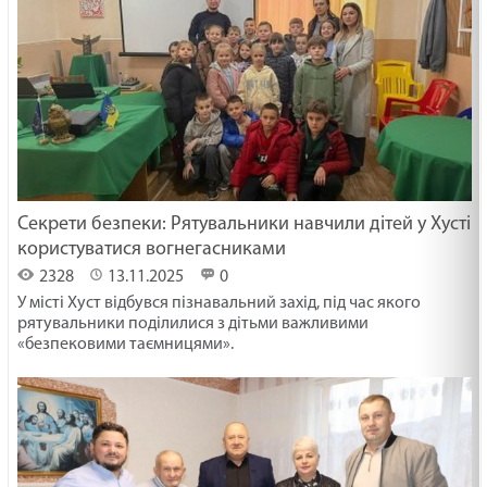
Секрети безпеки: Рятувальники навчили дітей у Хусті
користуватися вогнегасниками
2328
13.11.2025
0
У місті Хуст відбувся пізнавальний захід, під час якого
рятувальники поділилися з дітьми важливими
«безпековими таємницями».