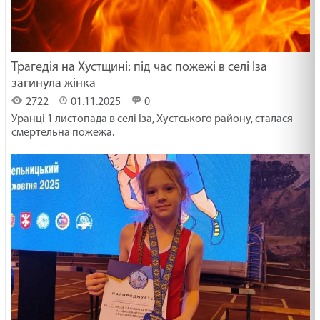
Трагедія на Хустщині: під час пожежі в селі Іза
загинула жінка
2722
01.11.2025
0
Уранці 1 листопада в селі Іза, Хустського району, сталася
смертельна пожежа.