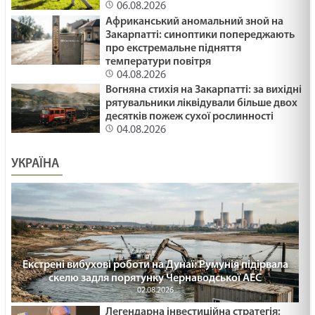
06.08.2026
Африканський аномальний зной на
Закарпатті: синоптики попереджають
про екстремальне підняття
температури повітря
04.08.2026
Вогняна стихія на Закарпатті: за вихідні
рятувальники ліквідували більше двох
десятків пожеж сухої рослинності
04.08.2026
УКРАЇНА
Екстрені вибухові роботи на Дунаї: Румунія підірвала
скелю задля порятунку Чернаводської АЕС
02.08.2026
Легендарна інвестиційна стратегія: