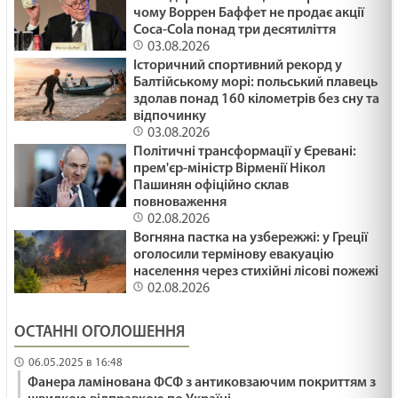
чому Воррен Баффет не продає акції
Coca-Cola понад три десятиліття
03.08.2026
Історичний спортивний рекорд у
Балтійському морі: польський плавець
здолав понад 160 кілометрів без сну та
відпочинку
03.08.2026
Політичні трансформації у Єревані:
прем'єр-міністр Вірменії Нікол
Пашинян офіційно склав
повноваження
02.08.2026
Вогняна пастка на узбережжі: у Греції
оголосили термінову евакуацію
населення через стихійні лісові пожежі
02.08.2026
ОСТАННІ ОГОЛОШЕННЯ
06.05.2025 в 16:48
Фанера ламінована ФСФ з антиковзаючим покриттям з