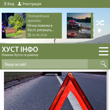
Вхід
Реєстрація
Поліцейська
Поліцейс
хроніка
хроніка
Нічна пожежа в
Трагедія пі
Хусті: рятуваль...
купання на 
06.08.2026
04.08.20
ХУСТ ІНФО
Новини Хуста та району