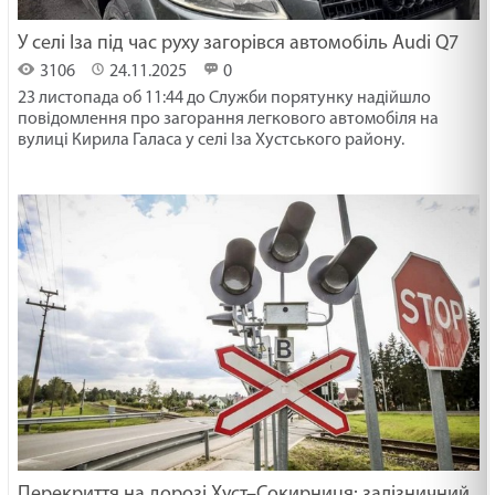
У селі Іза під час руху загорівся автомобіль Audi Q7
3106
24.11.2025
0
23 листопада об 11:44 до Служби порятунку надійшло
повідомлення про загорання легкового автомобіля на
вулиці Кирила Галаса у селі Іза Хустського району.
Перекриття на дорозі Хуст–Сокирниця: залізничний