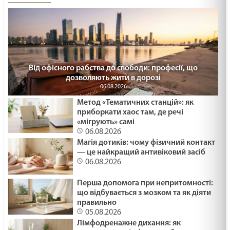
Від офісного рабства до свободи: професії, що
дозволяють жити в дорозі
06.08.2026
Метод «Тематичних станцій»: як
приборкати хаос там, де речі
«мігрують» самі
06.08.2026
Магія дотиків: чому фізичний контакт
— це найкращий антивіковий засіб
06.08.2026
Перша допомога при непритомності:
що відбувається з мозком та як діяти
правильно
05.08.2026
Лімфодренажне дихання: як