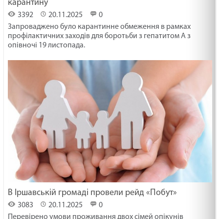
карантину
3392
20.11.2025
0
Запроваджено було карантинне обмеження в рамках
профілактичних заходів для боротьби з гепатитом А з
опівночі 19 листопада.
В Іршавській громаді провели рейд «Побут»
3083
20.11.2025
0
Перевірено умови проживання двох сімей опікунів