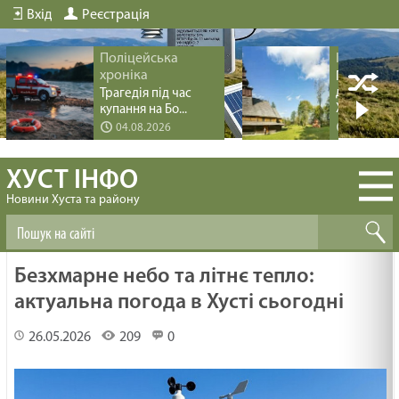
Вхід
Реєстрація
Поліцейська
Історія мі
хроніка
Перлина
дерев’яно
Трагедія під час
Хус...
купання на Бо...
04.08.2026
04.08.20
ХУСТ ІНФО
Новини Хуста та району
Безхмарне небо та літнє тепло:
актуальна погода в Хусті сьогодні
26.05.2026
209
0