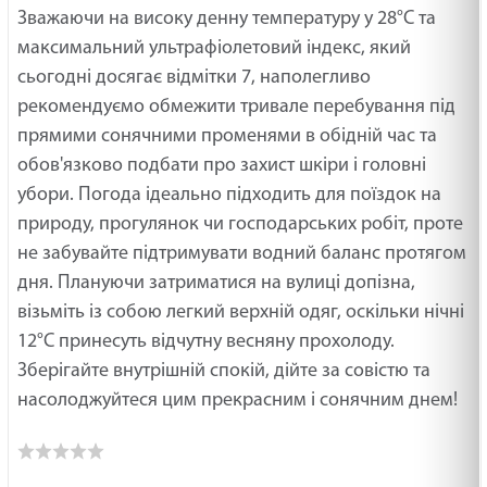
Зважаючи на високу денну температуру у 28°C та
максимальний ультрафіолетовий індекс, який
сьогодні досягає відмітки 7, наполегливо
рекомендуємо обмежити тривале перебування під
прямими сонячними променями в обідній час та
обов'язково подбати про захист шкіри і головні
убори. Погода ідеально підходить для поїздок на
природу, прогулянок чи господарських робіт, проте
не забувайте підтримувати водний баланс протягом
дня. Плануючи затриматися на вулиці допізна,
візьміть із собою легкий верхній одяг, оскільки нічні
12°C принесуть відчутну весняну прохолоду.
Зберігайте внутрішній спокій, дійте за совістю та
насолоджуйтеся цим прекрасним і сонячним днем!