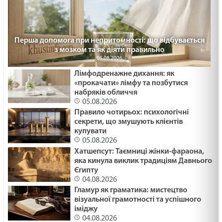
Перша допомога при непритомності: що відбувається
з мозком та як діяти правильно
05.08.2026
Лімфодренажне дихання: як
«прокачати» лімфу та позбутися
набряків обличчя
05.08.2026
Правило чотирьох: психологічні
секрети, що змушують клієнтів
купувати
05.08.2026
Хатшепсут: Таємниці жінки-фараона,
яка кинула виклик традиціям Давнього
Єгипту
04.08.2026
Гламур як граматика: мистецтво
візуальної грамотності та успішного
іміджу
04.08.2026