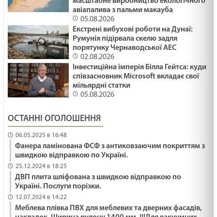
масштабне виробництво екологічного
авіапалива з пальми макауба
05.08.2026
Екстрені вибухові роботи на Дунаї:
Румунія підірвала скелю задля
порятунку Чернаводської АЕС
02.08.2026
Інвестиційна імперія Білла Гейтса: куди
співзасновник Microsoft вкладає свої
мільярдні статки
05.08.2026
ОСТАННІ ОГОЛОШЕННЯ
06.05.2025 в 16:48
Фанера ламінована ФСФ з антиковзаючим покриттям з
швидкою відправкою по Україні.
25.12.2024 в 18:25
ДВП плита шліфована з швидкою відправкою по
Україні. Послуги порізки.
12.07.2024 в 14:22
Меблева плівка ПВХ для меблевих та дверних фасадів,