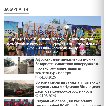
ЗАКАРПАТТЯ
Тріумф і срібна медаль у Надвірній: закарпатські
волейболісти вибороли нагороди на етапі чемпіонату
України з пляжного волейболу
04.08.2026
Африканський аномальний зной на
Закарпатті: синоптики попереджають
про екстремальне підняття
температури повітря
04.08.2026
Вогняна стихія на Закарпатті: за вихідні
рятувальники ліквідували більше двох
десятків пожеж сухої рослинності
04.08.2026
Рятувальна операція в Рахівських
горах: фахівці ДСНС знайшли та вивели