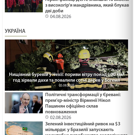
з високогір'я мандрівника, який блукав
дві доби
04.08.2026
УКРАЇНА
Нищівний буревій у Чехії: пориви вітру понад 100 км/
год зірвали дахи та повалили сотні дерев у Богемії
05.08.2026
Політичні трансформації у Єревані:
прем'єр-міністр Вірменії Нікол
Пашинян офіційно склав
повноваження
02.08.2026
Зелений інвестиційний ривок на $3
мільярди: у Бразилії запускають