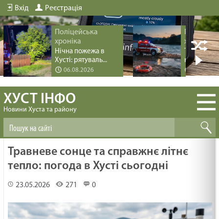
Вхід
Реєстрація
Поліцейська
Поліцейс
хроніка
хроніка
Нічна пожежа в
Трагедія пі
Хусті: рятуваль...
купання на 
06.08.2026
04.08.20
ХУСТ ІНФО
Новини Хуста та району
Травневе сонце та справжнє літнє
тепло: погода в Хусті сьогодні
23.05.2026
271
0