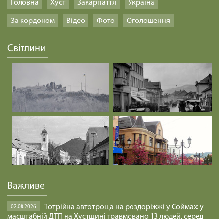
Головна
Хуст
Закарпаття
Україна
За кордоном
Відео
Фото
Оголошення
Світлини
Важливе
Потрійна автотроща на роздоріжжі у Соймах: у
02.08.2026
масштабній ДТП на Хустщині травмовано 13 людей, серед