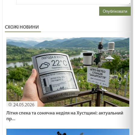
Опубліковати
СХОЖІ НОВИНИ
24.05.2026
Літня спека та сонячна неділя на Хустщині: актуальний
пр...