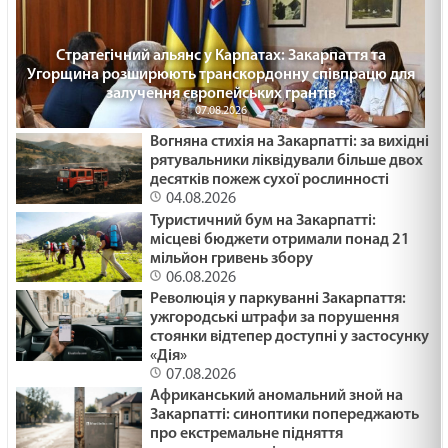
Стратегічний альянс у Карпатах: Закарпаття та
Угорщина розширюють транскордонну співпрацю для
залучення європейських грантів
07.08.2026
Вогняна стихія на Закарпатті: за вихідні
рятувальники ліквідували більше двох
десятків пожеж сухої рослинності
04.08.2026
Туристичний бум на Закарпатті:
місцеві бюджети отримали понад 21
мільйон гривень збору
06.08.2026
Революція у паркуванні Закарпаття:
ужгородські штрафи за порушення
стоянки відтепер доступні у застосунку
«Дія»
07.08.2026
Африканський аномальний зной на
Закарпатті: синоптики попереджають
про екстремальне підняття