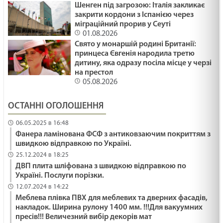
Шенген під загрозою: Італія закликає
закрити кордони з Іспанією через
міграційний прорив у Сеуті
01.08.2026
Свято у монаршій родині Британії:
принцеса Євгенія народила третю
дитину, яка одразу посіла місце у черзі
на престол
05.08.2026
ОСТАННІ ОГОЛОШЕННЯ
06.05.2025 в 16:48
Фанера ламінована ФСФ з антиковзаючим покриттям з
швидкою відправкою по Україні.
25.12.2024 в 18:25
ДВП плита шліфована з швидкою відправкою по
Україні. Послуги порізки.
12.07.2024 в 14:22
Меблева плівка ПВХ для меблевих та дверних фасадів,
накладок. Ширина рулону 1400 мм. !!!Для вакуумних
пресів!!! Величезний вибір декорів мат