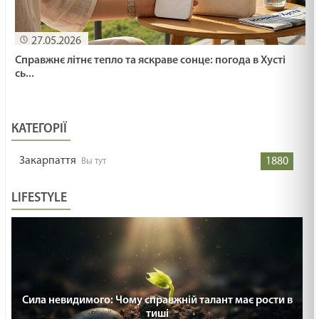
27.05.2026
Справжнє літнє тепло та яскраве сонце: погода в Хусті
сь...
КАТЕГОРІЇ
Закарпаття
1880
LIFESTYLE
Сила невидимого: Чому справжній талант має рости в
тиші