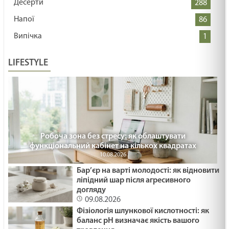
Десерти
288
Напої
86
Випічка
1
LIFESTYLE
Робоча зона без стресу: як облаштувати
функціональний кабінет на кількох квадратах
10.08.2026
Бар’єр на варті молодості: як відновити
ліпідний шар після агресивного
догляду
09.08.2026
Фізіологія шлункової кислотності: як
баланс pH визначає якість вашого