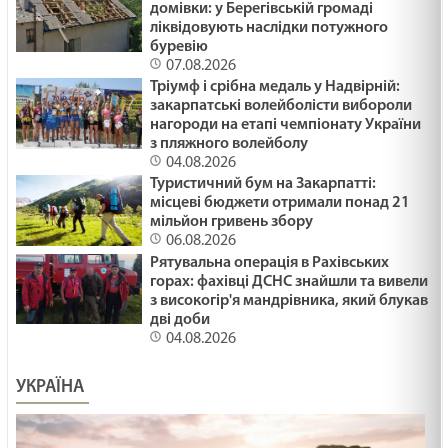
домівки: у Берегівській громаді
ліквідовують наслідки потужного
буревію
07.08.2026
Тріумф і срібна медаль у Надвірній:
закарпатські волейболісти вибороли
нагороди на етапі чемпіонату України
з пляжного волейболу
04.08.2026
Туристичний бум на Закарпатті:
місцеві бюджети отримали понад 21
мільйон гривень збору
06.08.2026
Рятувальна операція в Рахівських
горах: фахівці ДСНС знайшли та вивели
з високогір'я мандрівника, який блукав
дві доби
04.08.2026
УКРАЇНА