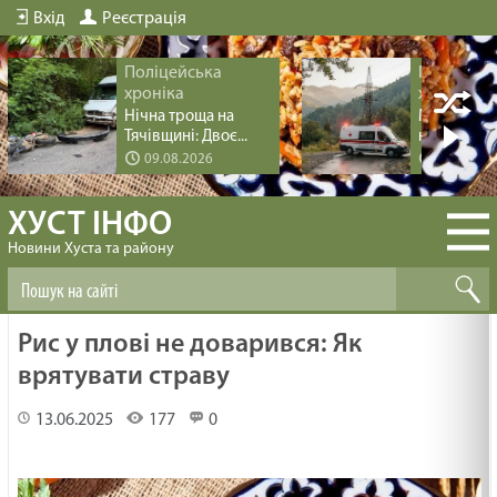
Вхід
Реєстрація
Поліцейська
Поліцейс
хроніка
хроніка
Нічна троща на
Медична п
Тячівщині: Двоє...
на Міжгірщи
09.08.2026
09.08.20
ХУСТ ІНФО
Новини Хуста та району
Рис у плові не доварився: Як
врятувати страву
13.06.2025
177
0