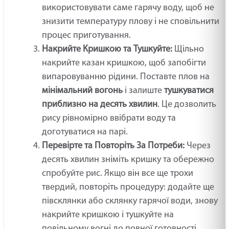
використовувати саме гарячу воду, щоб не
знизити температуру плову і не сповільнити
процес приготування.
Накрийте Кришкою та Тушкуйте:
Щільно
накрийте казан кришкою, щоб запобігти
випаровуванню рідини. Поставте плов на
мінімальний вогонь
і залиште
тушкуватися
приблизно на десять хвилин
. Це дозволить
рису рівномірно ввібрати воду та
доготуватися на парі.
Перевірте та Повторіть За Потреби:
Через
десять хвилин зніміть кришку та обережно
спробуйте рис. Якщо він все ще трохи
твердий, повторіть процедуру: додайте ще
півсклянки або склянку гарячої води, знову
накрийте кришкою і тушкуйте на
повільному вогні до повної готовності.