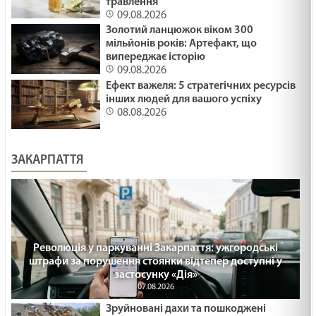
травлення
09.08.2026
Золотий ланцюжок віком 300
мільйонів років: Артефакт, що
випереджає історію
09.08.2026
Ефект важеля: 5 стратегічних ресурсів
інших людей для вашого успіху
08.08.2026
ЗАКАРПАТТЯ
Революція у паркуванні Закарпаття: ужгородські
штрафи за порушення стоянки відтепер доступні у
застосунку «Дія»
07.08.2026
Зруйновані дахи та пошкоджені