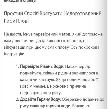
викидати страву
!
Простий Спосіб Врятувати Недоготовлений
Рис у Плові
На щастя, існує перевірений метод, який допоможе
вам довести рис до ідеальної готовності, не
зіпсувавши при цьому смак плову. Ось покрокова
інструкція:
Перевірте Рівень Води:
Насамперед,
подивіться, скільки рідини залишилося в
казані чи каструлі. Якщо води мало або її
зовсім немає, це основна причина
недоварювання рису.
Додайте Гарячу Воду:
Обережно додайте до
рису
склянку гарячої води
. Важливо