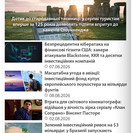
Дотик до стародавньої таємниці: у серпні туристам
вперше за 125 років дозволять підійти впритул до
каменів Стоунхенджа
01.08.2026
Безпрецедентна кібератака на
фінансові гіганти США: хакери
атакували Blackstone, KKR та десятки
інвестиційних компаній
07.08.2026
Масштабна угода в авіації:
інвестиційний фонд купує
європейського лоукостера за мільярди
фунтів
08.08.2026
Втрата для світового кінематографа:
відійшов у вічність зірка серіалу «Клан
Сопрано» Вінсент Пасторе
02.08.2026
Зелений інвестиційний ривок на $3
мільярди: у Бразилії запускають