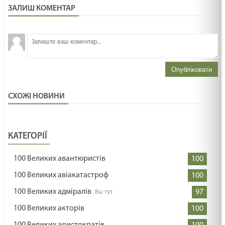
ЗАЛИШ КОМЕНТАР
З
н
Опубліковати
СХОЖІ НОВИНИ
КАТЕГОРІЇ
100 Великих авантюристів
100
100 Великих авіакатастроф
100
100 Великих адміралів
97
100 Великих акторів
100
100 Великих аристократів