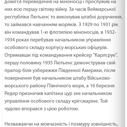
домігся переведення на міноносці і прослужив на
них всю першу світову війну. За часів Веймарської
республіки Лютьенс то виконував штабні доручення,
то займався навчанням моряків. З 1929 по 1931 рік
він командував 1-ю флотилією міноносців, в 1932-
1934 роках перебував начальником управління
особового складу корпусу морських офіцерів.
Отримавши під командування крейсер "Карлсруе",
першу половину 1935 Лютьенс демонстрував свій
прапор біля узбережжя Південної Америки, після
повернення був начальником штабу Військово-
морського району Північного моря, а 16 березня
Редер призначив капітана цур зее начальником
управління особового складу крігсмаріне. Той
чудово впорався з цією роботою.
Незважаючи на мовчазність і похмуру зовнішність,