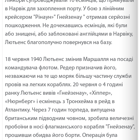
Лінкори супроводжували 10 есмінців, що прямували
в Нарвік для захоплення порту. У бою з лінійним
крейсером "Рінаун»" Гнейзенау " отримав серйозні
пошкодження. Не дочекавшись есмінців, які були
або знищені, або заблоковані англійцями в Нарвіку,
Лютьенс благополучно повернувся на базу.
18 червня 1940 Лютьенс змінив Маршалля на посаді
командувача флотом. Редер призначив його,
незважаючи на те що моряк більшу частину служби
провів на легких кораблях. 20 червня о 4 годині
ранку Лютьенс вивів «Гнейзенау», «Хіппер»,
«Нюрнберг» і есмінець з Тронхейма в рейд в
Атлантику. Через 7 годин торпеда, випущена
британським підводним човном, зробила величезні
пробоїни в носі флагманського корабля "Гнейзенау",
прошивши обидва його борти. Операція була