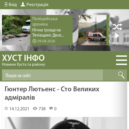
Вхід
Реєстрація
Поліцейська
Поліцейс
хроніка
хроніка
Нічна троща на
Медична п
Тячівщині: Двоє...
на Міжгірщи
09.08.2026
09.08.20
ХУСТ ІНФО
Новини Хуста та району
Гюнтер Лютьенс - Сто Великих
адміралів
14.12.2021
738
0