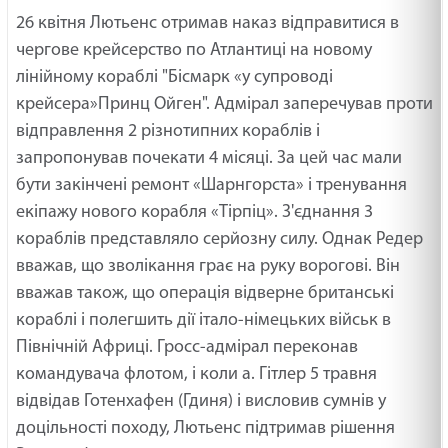
26 квітня Лютьенс отримав наказ відправитися в
чергове крейсерство по Атлантиці на новому
лінійному кораблі "Бісмарк «у супроводі
крейсера»Принц Ойген". Адмірал заперечував проти
відправлення 2 різнотипних кораблів і
запропонував почекати 4 місяці. За цей час мали
бути закінчені ремонт «Шарнгорста» і тренування
екіпажу нового корабля «Тірпіц». З'єднання 3
кораблів представляло серйозну силу. Однак Редер
вважав, що зволікання грає на руку ворогові. Він
вважав також, що операція відверне британські
кораблі і полегшить дії італо-німецьких військ в
Північній Африці. Гросс-адмірал переконав
командувача флотом, і коли а. Гітлер 5 травня
відвідав Готенхафен (Гдиня) і висловив сумнів у
доцільності походу, Лютьенс підтримав рішення