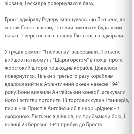
зірвана, і ескадра повернулася в базу.
Гросс-адміралу Редеру імпонувало, що Лютьенс, як
моряк Старої школи, готовий виконати будь-який
наказ. 1 вересня він справив Лютьенса в адмірали.
У грудні ремонт "Гнейзенау" завершили. Лютьенс
вийшов на ньому і з "Шарнгорстом" в похід, проте
жорстокий шторм пошкодив кораблі. Довелося
повернутися. Тільки з третього разу кораблям
вдалося вийти в Атлантичний океан навесні 1941
року. Вони виявили Англійський конвой, атакували
його і встигли потопити 13 торгових суден і танкерів,
перш ніж Приспів Англійський лінкор «ріднею» з
охороною. Лютьенс відійшов, не приймаючи бою, і
вранці 23 березня 1941 прибув до Бреста.