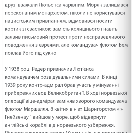
друзі вважали Лютьенса чарівним. Моряк залишався
переконаним монархістом, ніколи не користувався
нацистським привітанням, відмовився носити
кортик зі свастикою замість колишнього і навіть
заявив письмовий протест проти несправедливого
поводження з євреями, але командувач флотом Бем
поклав його під сукно.
У 1938 році Редер призначив Лют'єнса
командувачем розвідувальними силами. В кінці
1939 року контр-адмірал брав участь у мінуванні
прибережних вод Великобританії. В ході норвезької
операції віце-адмірал заміняв хворого командувача
флотом Маршалля. 8 квітня він з» Шарнгорстом «і»
Гнейзенау " вийшов у море, щоб відвернути
англійські кораблі від норвезького узбережжя.