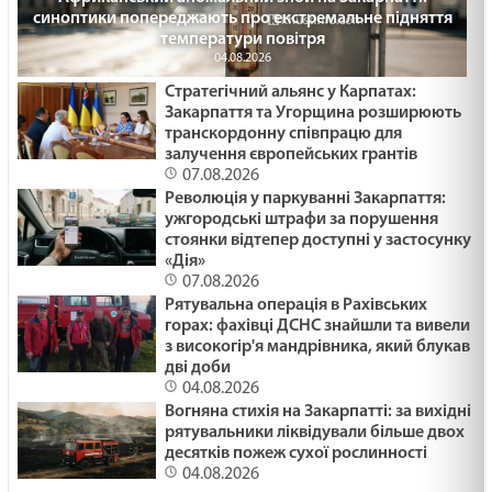
синоптики попереджають про екстремальне підняття
температури повітря
04.08.2026
Стратегічний альянс у Карпатах:
Закарпаття та Угорщина розширюють
транскордонну співпрацю для
залучення європейських грантів
07.08.2026
Революція у паркуванні Закарпаття:
ужгородські штрафи за порушення
стоянки відтепер доступні у застосунку
«Дія»
07.08.2026
Рятувальна операція в Рахівських
горах: фахівці ДСНС знайшли та вивели
з високогір'я мандрівника, який блукав
дві доби
04.08.2026
Вогняна стихія на Закарпатті: за вихідні
рятувальники ліквідували більше двох
десятків пожеж сухої рослинності
04.08.2026