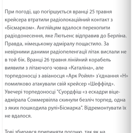
При погоді, що погіршується вранці 25 травня
крейсера втратили радіолокаційний контакт з
«Бісмарком». Англійцям вдалося перехопити
радіодонесення, яке Лютьенс відправив до Берліна.
Правда, німецькому адміралу пощастило. За
невірними даними радіопеленгації літак вислали не
в той бік. Вранці 26 травня лінійний корабель
виявили з літаючого човна «Каталіна», але
торпедоносці з авіаносця «Арк Ройял» з'єднання «Н»
помилково атакували свій крейсер «Шеффілд».
Увечері торпедоносці "Суордфіш «з ескадри віце-
адмірала Соммервілла скинули безліч торпед, одна
з яких пошкодила рулі»Бісмарка". Відремонтувати їх
не вдалося.
Тові збирався припиняти погоню, так як на