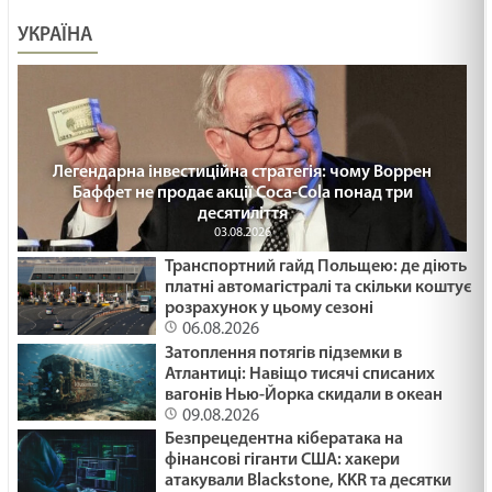
УКРАЇНА
Легендарна інвестиційна стратегія: чому Воррен
Баффет не продає акції Coca-Cola понад три
десятиліття
03.08.2026
Транспортний гайд Польщею: де діють
платні автомагістралі та скільки коштує
розрахунок у цьому сезоні
06.08.2026
Затоплення потягів підземки в
Атлантиці: Навіщо тисячі списаних
вагонів Нью-Йорка скидали в океан
09.08.2026
Безпрецедентна кібератака на
фінансові гіганти США: хакери
атакували Blackstone, KKR та десятки