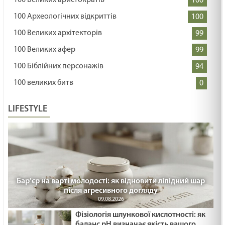
100
100 Археологічних відкриттів
100
100 Великих архітекторів
99
100 Великих афер
99
100 Біблійних персонажів
94
100 великих битв
0
LIFESTYLE
Бар’єр на варті молодості: як відновити ліпідний шар
після агресивного догляду
09.08.2026
Фізіологія шлункової кислотності: як
баланс pH визначає якість вашого