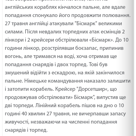
англійських кораблях кінчалося пальне, але вдале
попадання спонукало його продовжити полювання.
27 травня англійці атакували "Бісмарк" великими
силами. Після невдалих торпедних атак есмінців 2
лінкори і 2 крейсери обстрілювали «Бісмарк». До 10
години лінкор, розстрілявши боєзапас, припинив
вогонь, але тримався на воді, хоча отримав ще
попадання снарядів і двох торпед. Тові був
змушений відійти з ескадрою, на якій закінчилося
пальне. Німецьке командування наказало залишити
і затопити корабель. Крейсер "Дорсетшир«, що
продовжував обстрілювати» Бісмарк", випустив ще
дві торпеди. Лінійний корабель пішов на дно о 10
годині 40 хвилин 27 травня, не вичерпавши запасу
живучості, незважаючи на численні попадання
снарядів і торпед.