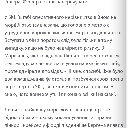
Редера. Фюрер не став заперечувати.
У SKL (штабі оперативного керівництва війною на
морі) Лютьенсу вказали, що головною метою є
утруднення ворожої військово-морської діяльності.
Вступати в бій з ворогом слід було тільки в тому
випадку, якщо не було надмірного ризику. В.
Маршалль, якого відвідав Лютьенс перед походом,
рекомендував не звертати уваги на вказівки штабу,
проте адмірал відповідав: «Ні вже, спасибі. Вже було
два командувачів флотом, які позбулися своїх постів
через тертя з SKL, і я не хочу опинитися третім. Я
знаю, чого вони хочуть, і виконаю всі їхні накази".
Лютьенс вийшов у море, хоча і знав, що про це
відомо британському командуванню. 21 травня
лінкор і крейсер у фіорді південніше Бергена виявив