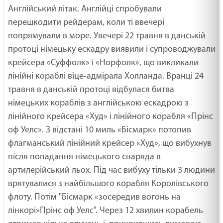
Англійський літак. Англійці спробували
перешкодити рейдерам, коли ті ввечері
попрямували в море. Увечері 22 травня в данській
протоці німецьку ескадру виявили і супроводжували
крейсера «Суффолк» і «Норфолк», що викликали
лінійні кораблі віце-адмірала Холланда. Вранці 24
травня в данській протоці відбулася битва
німецьких кораблів з англійською ескадрою з
лінійного крейсера «Худ» і лінійного корабля «Прінс
оф Уелс». З відстані 10 миль «Бісмарк» потопив
флагманський лінійний крейсер «Худ», що вибухнув
після попадання німецького снаряда в
артилерійський льох. Під час вибуху тільки 3 людини
врятувалися з найбільшого корабля Королівського
флоту. Потім "Бісмарк «зосередив вогонь на
лінкорі»Прінс оф Уелс". Через 12 хвилин корабель