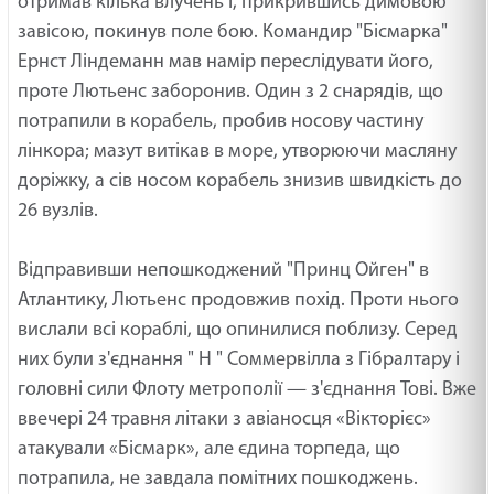
отримав кілька влучень і, прикрившись димовою
завісою, покинув поле бою. Командир "Бісмарка"
Ернст Ліндеманн мав намір переслідувати його,
проте Лютьенс заборонив. Один з 2 снарядів, що
потрапили в корабель, пробив носову частину
лінкора; мазут витікав в море, утворюючи масляну
доріжку, а сів носом корабель знизив швидкість до
26 вузлів.
Відправивши непошкоджений "Принц Ойген" в
Атлантику, Лютьенс продовжив похід. Проти нього
вислали всі кораблі, що опинилися поблизу. Серед
них були з'єднання " Н " Соммервілла з Гібралтару і
головні сили Флоту метрополії — з'єднання Тові. Вже
ввечері 24 травня літаки з авіаносця «Вікторієс»
атакували «Бісмарк», але єдина торпеда, що
потрапила, не завдала помітних пошкоджень.