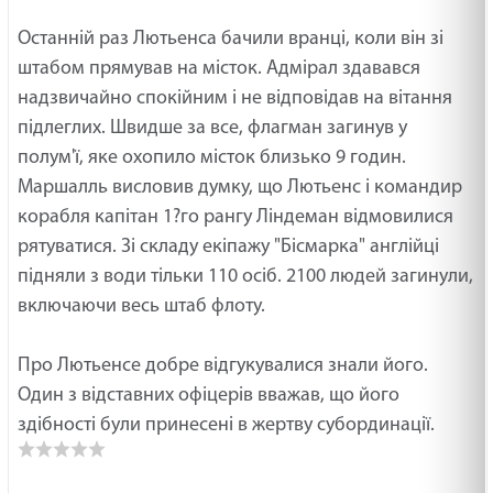
Останній раз Лютьенса бачили вранці, коли він зі
штабом прямував на місток. Адмірал здавався
надзвичайно спокійним і не відповідав на вітання
підлеглих. Швидше за все, флагман загинув у
полум'ї, яке охопило місток близько 9 годин.
Маршалль висловив думку, що Лютьенс і командир
корабля капітан 1?го рангу Ліндеман відмовилися
рятуватися. Зі складу екіпажу "Бісмарка" англійці
підняли з води тільки 110 осіб. 2100 людей загинули,
включаючи весь штаб флоту.
Про Лютьенсе добре відгукувалися знали його.
Один з відставних офіцерів вважав, що його
здібності були принесені в жертву субординації.