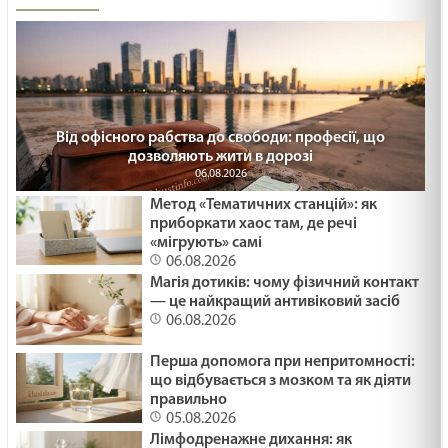
Від офісного рабства до свободи: професії, що
дозволяють жити в дорозі
06.08.2026
Метод «Тематичних станцій»: як
приборкати хаос там, де речі
«мігрують» самі
06.08.2026
Магія дотиків: чому фізичний контакт
— це найкращий антивіковий засіб
06.08.2026
Перша допомога при непритомності:
що відбувається з мозком та як діяти
правильно
05.08.2026
Лімфодренажне дихання: як