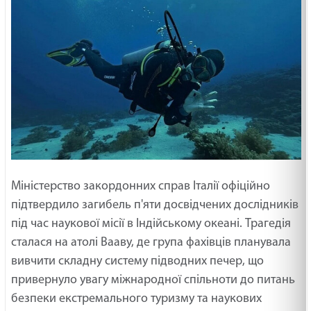
Міністерство закордонних справ Італії офіційно
підтвердило загибель п'яти досвідчених дослідників
під час наукової місії в Індійському океані. Трагедія
сталася на атолі Вааву, де група фахівців планувала
вивчити складну систему підводних печер, що
привернуло увагу міжнародної спільноти до питань
безпеки екстремального туризму та наукових