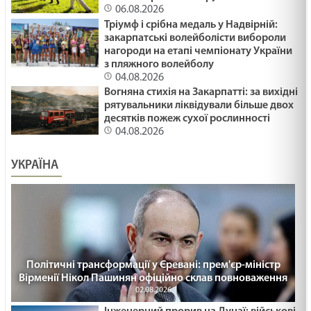
06.08.2026
Тріумф і срібна медаль у Надвірній:
закарпатські волейболісти вибороли
нагороди на етапі чемпіонату України
з пляжного волейболу
04.08.2026
Вогняна стихія на Закарпатті: за вихідні
рятувальники ліквідували більше двох
десятків пожеж сухої рослинності
04.08.2026
УКРАЇНА
Політичні трансформації у Єревані: прем'єр-міністр
Вірменії Нікол Пашинян офіційно склав повноваження
02.08.2026