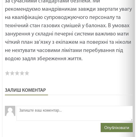
за сучасними стандартами безпеки. Ми
рекомендуємо мандрівникам завжди звертати увагу
на кваліфікацію супроводжуючого персоналу та
технічний стан газових сумішей у балонах. В умовах
занурення у складні печерні системи важливо мати
чіткий план зв’язку з екіпажем на поверхні та ніколи
не нехтувати часовими лімітами перебування під
водою задля збереження життя.
ЗАЛИШ КОМЕНТАР
З
н
Опубліковати