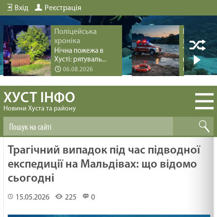
Вхід
Реєстрація
Поліцейська
Поліцейс
хроніка
хроніка
Нічна пожежа в
Трагедія пі
Хусті: рятуваль...
купання на 
06.08.2026
04.08.20
ХУСТ ІНФО
Новини Хуста та району
Трагічний випадок під час підводної
експедиції на Мальдівах: що відомо
сьогодні
15.05.2026
225
0