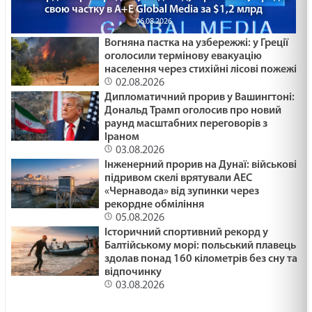
свою частку в A+E Global Media за $1,2 млрд
06.08.2026
Вогняна пастка на узбережжі: у Греції
оголосили термінову евакуацію
населення через стихійні лісові пожежі
02.08.2026
Дипломатичний прорив у Вашингтоні:
Дональд Трамп оголосив про новий
раунд масштабних переговорів з
Іраном
03.08.2026
Інженерний прорив на Дунаї: військові
підривом скелі врятували АЕС
«Чернавода» від зупинки через
рекордне обміління
05.08.2026
Історичний спортивний рекорд у
Балтійському морі: польський плавець
здолав понад 160 кілометрів без сну та
відпочинку
03.08.2026