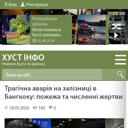
Вхід
Реєстрація
Поліцейська
Поліцейс
хроніка
хроніка
Нічна пожежа в
Трагедія пі
Хусті: рятуваль...
купання на 
06.08.2026
04.08.20
ХУСТ ІНФО
Новини Хуста та району
Трагічна аварія на залізниці в
Бангкоку: пожежа та численні жертви
18.05.2026
180
0