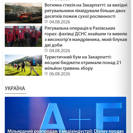
Вогняна стихія на Закарпатті: за вихідні
рятувальники ліквідували більше двох
десятків пожеж сухої рослинності
04.08.2026
Рятувальна операція в Рахівських
горах: фахівці ДСНС знайшли та вивели
з високогір'я мандрівника, який блукав
дві доби
04.08.2026
Туристичний бум на Закарпатті:
місцеві бюджети отримали понад 21
мільйон гривень збору
06.08.2026
УКРАЇНА
Мільярдний розпродаж у медіаіндустрії: Disney продає