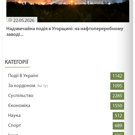
22.05.2026
Надзвичайна подія в Угорщині: на нафтопереробному
заводі...
КАТЕГОРІЇ
Події В Україні
1142
За кордоном
1095
Суспільство
2285
Єкономіка
1550
Наука
512
Спорт
689