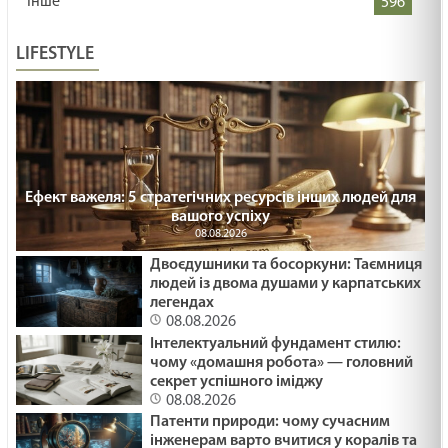
Інше
596
LIFESTYLE
Ефект важеля: 5 стратегічних ресурсів інших людей для
вашого успіху
08.08.2026
Двоєдушники та босоркуни: Таємниця
людей із двома душами у карпатських
легендах
08.08.2026
Інтелектуальний фундамент стилю:
чому «домашня робота» — головний
секрет успішного іміджу
08.08.2026
Патенти природи: чому сучасним
інженерам варто вчитися у коралів та