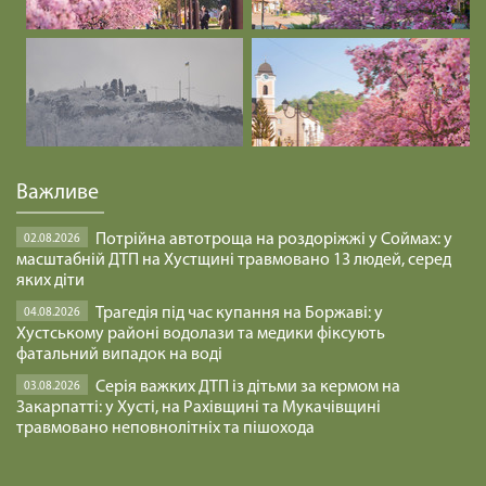
Важливе
Потрійна автотроща на роздоріжжі у Соймах: у
02.08.2026
масштабній ДТП на Хустщині травмовано 13 людей, серед
яких діти
Трагедія під час купання на Боржаві: у
04.08.2026
Хустському районі водолази та медики фіксують
фатальний випадок на воді
Серія важких ДТП із дітьми за кермом на
03.08.2026
Закарпатті: у Хусті, на Рахівщині та Мукачівщині
травмовано неповнолітніх та пішохода