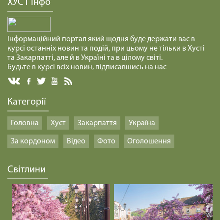
ХУСТ інфо
Інформаційний портал який щодня буде держати вас в
курсі останніх новин та подій, при цьому не тільки в Хусті
та Закарпатті, але й в Україні та в цілому світі.
Будьте в курсі всіх новин, підписавшись на нас
Категорії
Головна
Хуст
Закарпаття
Україна
За кордоном
Відео
Фото
Оголошення
Світлини