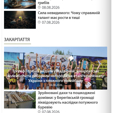
грибів
08.08.2026
Сила невидимого: Чому справжній
талант має рости в тиші
07.08.2026
ЗАКАРПАТТЯ
Тріумф і срібна медаль у Надвірній: закарпатські
волейболісти вибороли нагороди на етапі чемпіонату
України з пляжного волейболу
04.08.2026
Зруйновані дахи та пошкоджені
домівки: у Берегівській громаді
ліквідовують наслідки потужного
буревію
07.08.2026