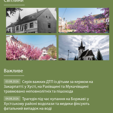
Світлини
Важливе
Серія важких ДТП із дітьми за кермом на
03.08.2026
Закарпатті: у Хусті, на Рахівщині та Мукачівщині
травмовано неповнолітніх та пішохода
Трагедія під час купання на Боржаві: у
04.08.2026
Хустському районі водолази та медики фіксують
фатальний випадок на воді