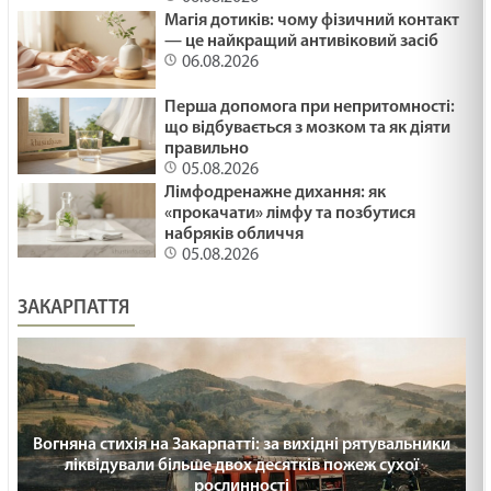
Магія дотиків: чому фізичний контакт
— це найкращий антивіковий засіб
06.08.2026
Перша допомога при непритомності:
що відбувається з мозком та як діяти
правильно
05.08.2026
Лімфодренажне дихання: як
«прокачати» лімфу та позбутися
набряків обличчя
05.08.2026
ЗАКАРПАТТЯ
Вогняна стихія на Закарпатті: за вихідні рятувальники
ліквідували більше двох десятків пожеж сухої
рослинності