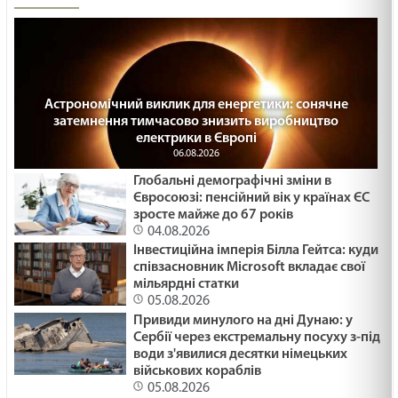
Астрономічний виклик для енергетики: сонячне
затемнення тимчасово знизить виробництво
електрики в Європі
06.08.2026
Глобальні демографічні зміни в
Євросоюзі: пенсійний вік у країнах ЄС
зросте майже до 67 років
04.08.2026
Інвестиційна імперія Білла Гейтса: куди
співзасновник Microsoft вкладає свої
мільярдні статки
05.08.2026
Привиди минулого на дні Дунаю: у
Сербії через екстремальну посуху з-під
води з'явилися десятки німецьких
військових кораблів
05.08.2026