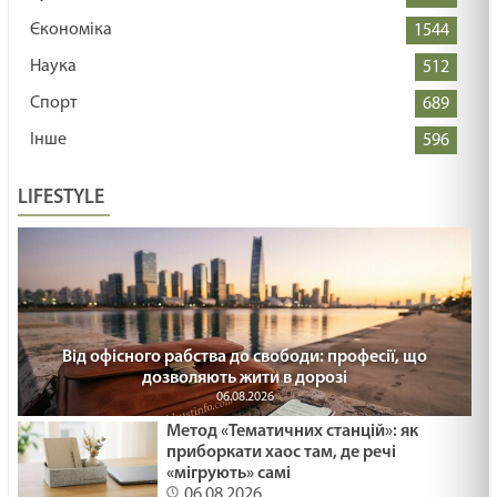
Єкономіка
1544
Наука
512
Спорт
689
Інше
596
LIFESTYLE
Від офісного рабства до свободи: професії, що
дозволяють жити в дорозі
06.08.2026
Метод «Тематичних станцій»: як
приборкати хаос там, де речі
«мігрують» самі
06.08.2026