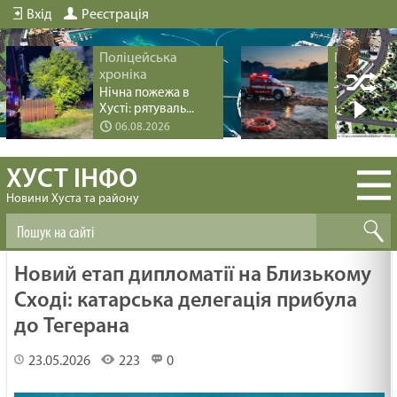
Вхід
Реєстрація
Поліцейська
Поліцейс
хроніка
хроніка
Нічна пожежа в
Трагедія пі
Хусті: рятуваль...
купання на 
06.08.2026
04.08.20
ХУСТ ІНФО
Новини Хуста та району
Новий етап дипломатії на Близькому
Сході: катарська делегація прибула
до Тегерана
23.05.2026
223
0