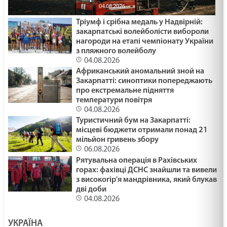
04.08.2026
Тріумф і срібна медаль у Надвірній:
закарпатські волейболісти вибороли
нагороди на етапі чемпіонату України
з пляжного волейболу
04.08.2026
Африканський аномальний зной на
Закарпатті: синоптики попереджають
про екстремальне підняття
температури повітря
04.08.2026
Туристичний бум на Закарпатті:
місцеві бюджети отримали понад 21
мільйон гривень збору
06.08.2026
Рятувальна операція в Рахівських
горах: фахівці ДСНС знайшли та вивели
з високогір'я мандрівника, який блукав
дві доби
04.08.2026
УКРАЇНА