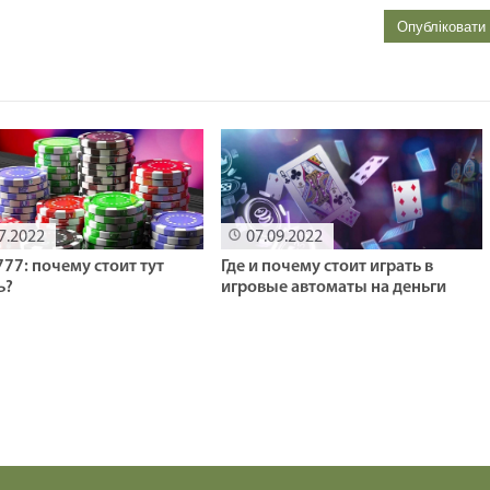
Опубліковати
7.2022
07.09.2022
777: почему стоит тут
Где и почему стоит играть в
ь?
игровые автоматы на деньги