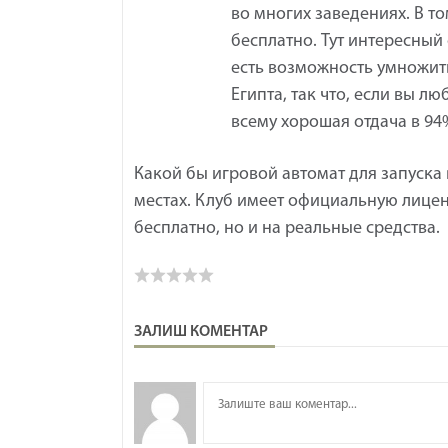
во многих заведениях. В т
бесплатно. Тут интересный
есть возможность умножит
Египта, так что, если вы лю
всему хорошая отдача в 94
Какой бы игровой автомат для запуска 
местах. Клуб имеет официальную лиценз
бесплатно, но и на реальные средства.
ЗАЛИШ КОМЕНТАР