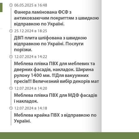
06.05.2025 в 16:48
Фанера ламінована ФСФ з
антиковзаючим покриттям з швидкою
відправкою по Україні.
25.12.2024 в 18:25
ДВП плита шліфована з швидкою
відправкою по Україні. Послуги
порізки.
12.07.2024 в 14:22
Меблева плівка ПВХ для меблевих та
дверних фасадів, накладок. Ширина
рулону 1400 мм. !!!Для вакуумних
пресів!!! Величезний вибір декорів мат
12.07.2024 в 14:20
Меблева плівка ПВХ для МДФ фасадів
і накладок.
12.07.2024 в 14:18
Меблева крайка ПВХ з відправкою по
Україні.