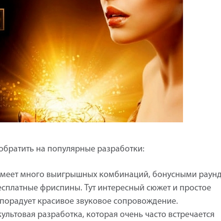
обратить на популярные разработки:
 имеет много выигрышных комбинаций, бонусными раунд
есплатные фриспины. Тут интересный сюжет и простое
, порадует красивое звуковое сопровождение.
культовая разработка, которая очень часто встречается