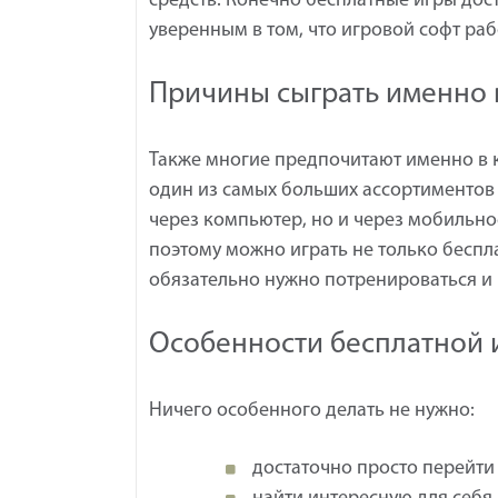
средств. Конечно бесплатные игры дос
уверенным в том, что игровой софт рабо
Причины сыграть именно 
Также многие предпочитают именно в к
один из самых больших ассортиментов 
через компьютер, но и через мобильно
поэтому можно играть не только беспла
обязательно нужно потренироваться и 
Особенности бесплатной 
Ничего особенного делать не нужно:
достаточно просто перейти 