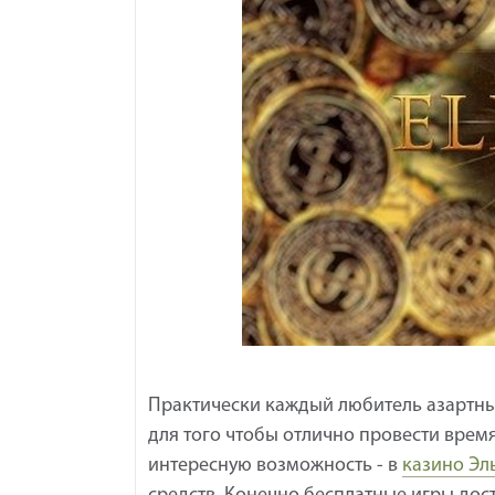
Практически каждый любитель азартных 
для того чтобы отлично провести вре
интересную возможность - в
казино Эл