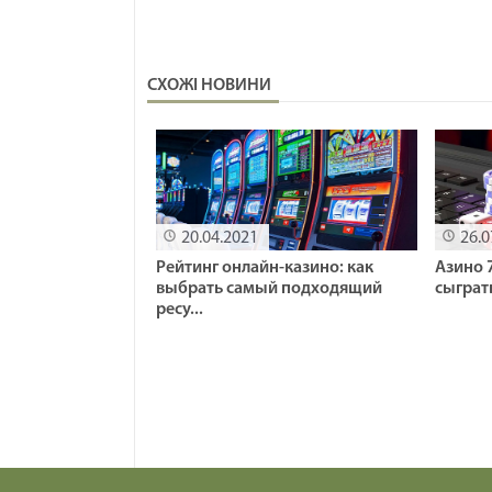
СХОЖІ НОВИНИ
20.04.2021
26.0
Рейтинг онлайн-казино: как
Азино 
выбрать самый подходящий
сыграт
ресу...