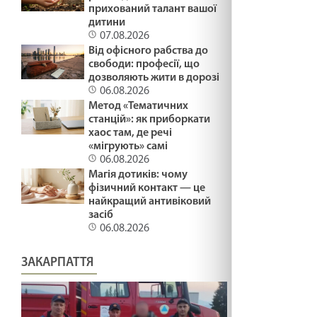
прихований талант вашої
дитини
07.08.2026
Від офісного рабства до
свободи: професії, що
дозволяють жити в дорозі
06.08.2026
Метод «Тематичних
станцій»: як приборкати
хаос там, де речі
«мігрують» самі
06.08.2026
Магія дотиків: чому
фізичний контакт — це
найкращий антивіковий
засіб
06.08.2026
ЗАКАРПАТТЯ