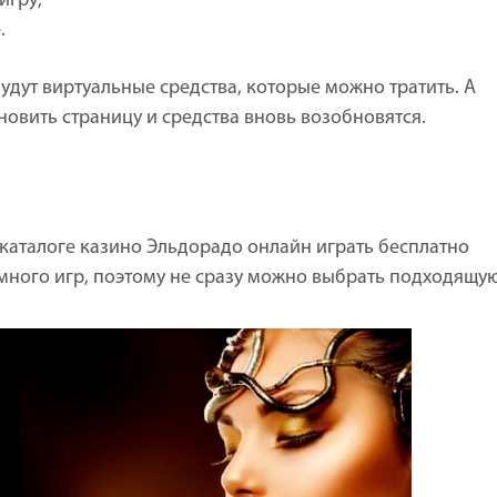
игру;
.
будут виртуальные средства, которые можно тратить. А
новить страницу и средства вновь возобновятся.
 каталоге казино Эльдорадо онлайн играть бесплатно
много игр, поэтому не сразу можно выбрать подходящую