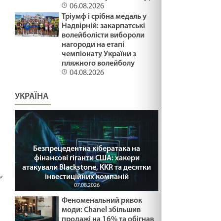
06.08.2026
Тріумф і срібна медаль у
Надвірній: закарпатські
волейболісти вибороли
нагороди на етапі
чемпіонату України з
пляжного волейболу
04.08.2026
УКРАЇНА
Безпрецедентна кібератака на
фінансові гіганти США: хакери
атакували Blackstone, KKR та десятки
,
інвестиційних компаній
07.08.2026
Феноменальний ривок
моди: Chanel збільшив
продажі на 16% та обігнав