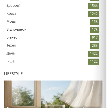
Здоров’я
1566
Краса
1242
Мода
158
Відпочинок
178
Бізнес
917
Техно
288
Дача
1422
Інше
1122
LIFESTYLE