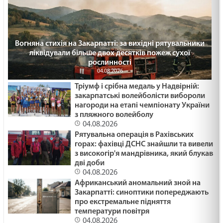
Вогняна стихія на Закарпатті: за вихідні рятувальники
ліквідували більше двох десятків пожеж сухої
рослинності
04.08.2026
Тріумф і срібна медаль у Надвірній:
закарпатські волейболісти вибороли
нагороди на етапі чемпіонату України
з пляжного волейболу
04.08.2026
Рятувальна операція в Рахівських
горах: фахівці ДСНС знайшли та вивели
з високогір'я мандрівника, який блукав
дві доби
04.08.2026
Африканський аномальний зной на
Закарпатті: синоптики попереджають
про екстремальне підняття
температури повітря
04.08.2026