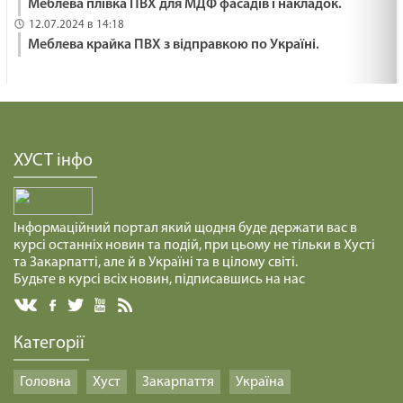
Меблева плівка ПВХ для МДФ фасадів і накладок.
12.07.2024 в 14:18
Меблева крайка ПВХ з відправкою по Україні.
ХУСТ інфо
Інформаційний портал який щодня буде держати вас в
курсі останніх новин та подій, при цьому не тільки в Хусті
та Закарпатті, але й в Україні та в цілому світі.
Будьте в курсі всіх новин, підписавшись на нас
Категорії
Головна
Хуст
Закарпаття
Україна