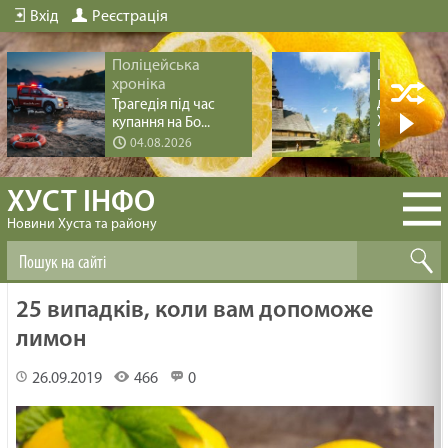
Вхід
Реєстрація
Поліцейська
Історія мі
хроніка
Перлина
дерев’яно
Трагедія під час
Хус...
купання на Бо...
04.08.2026
04.08.20
ХУСТ ІНФО
Новини Хуста та району
25 випадків, коли вам допоможе
лимон
26.09.2019
466
0