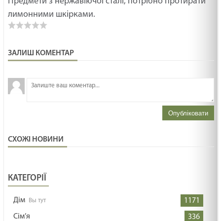
Предмети з нержавіючої сталі, потрібно протирати
лимонними шкірками.
ЗАЛИШ КОМЕНТАР
З
н
Опубліковати
СХОЖІ НОВИНИ
КАТЕГОРІЇ
Дім
1171
Сім’я
336