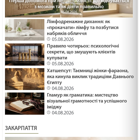
Перша допомога при непритомності: що відбувається
з мозком та як діяти правильно
05.08.2026
Лімфодренажне дихання: як
«прокачати» лімфу та позбутися
набряків обличчя
05.08.2026
Правило чотирьох: психологічні
секрети, що змушують клієнтів
купувати
05.08.2026
Хатшепсут: Таємниці жінки-фараона,
яка кинула виклик традиціям Давнього
Єгипту
04.08.2026
Гламур як граматика: мистецтво
візуальної грамотності та успішного
іміджу
04.08.2026
ЗАКАРПАТТЯ