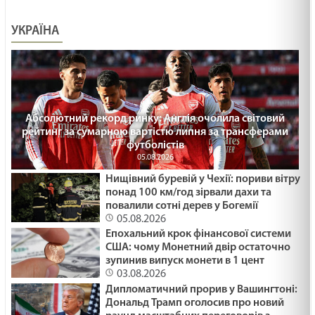
УКРАЇНА
Абсолютний рекорд ринку: Англія очолила світовий
рейтинг за сумарною вартістю липня за трансферами
футболістів
05.08.2026
Нищівний буревій у Чехії: пориви вітру
понад 100 км/год зірвали дахи та
повалили сотні дерев у Богемії
05.08.2026
Епохальний крок фінансової системи
США: чому Монетний двір остаточно
зупинив випуск монети в 1 цент
03.08.2026
Дипломатичний прорив у Вашингтоні:
Дональд Трамп оголосив про новий