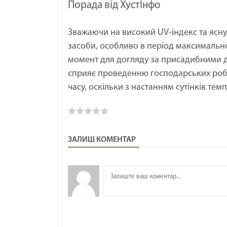
Порада від ХустІнфо
Зважаючи на високий UV-індекс та ясн
засоби, особливо в період максимальної
момент для догляду за присадибними д
сприяє проведенню господарських робіт
часу, оскільки з настанням сутінків т
ЗАЛИШ КОМЕНТАР