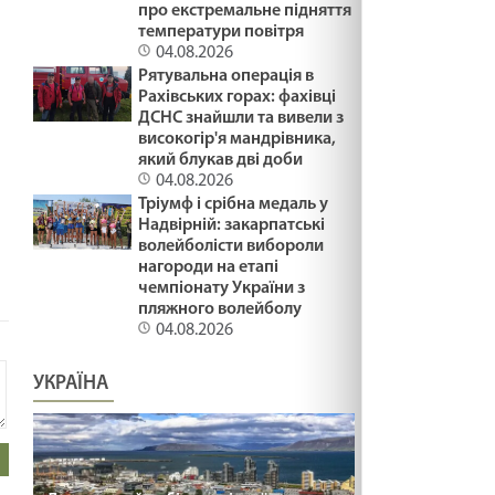
про екстремальне підняття
температури повітря
04.08.2026
Рятувальна операція в
Рахівських горах: фахівці
ДСНС знайшли та вивели з
високогір'я мандрівника,
який блукав дві доби
04.08.2026
Тріумф і срібна медаль у
Надвірній: закарпатські
волейболісти вибороли
нагороди на етапі
чемпіонату України з
Зайдіть
пляжного волейболу
на сайт
04.08.2026
УКРАЇНА