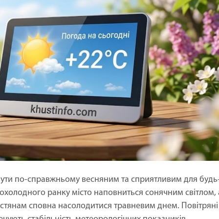
 бути по-справжньому весняним та сприятливим для будь
прохолодного ранку місто наповниться сонячним світлом, 
хустянам сповна насолодитися травневим днем. Повітряні