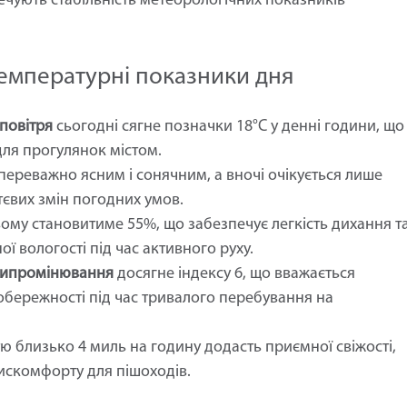
ечують стабільність метеорологічних показників
температурні показники дня
повітря
сьогодні сягне позначки 18°C у денні години, що
ля прогулянок містом.
ереважно ясним і сонячним, а вночі очікується лише
тєвих змін погодних умов.
ому становитиме 55%, що забезпечує легкість дихання т
ої вологості під час активного руху.
 випромінювання
досягне індексу 6, що вважається
обережності під час тривалого перебування на
тю близько 4 миль на годину додасть приємної свіжості,
искомфорту для пішоходів.