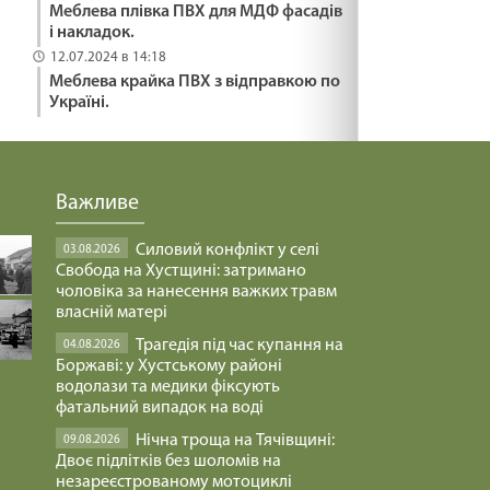
Меблева плівка ПВХ для МДФ фасадів
і накладок.
12.07.2024 в 14:18
Меблева крайка ПВХ з відправкою по
Україні.
Важливе
Силовий конфлікт у селі
03.08.2026
Свобода на Хустщині: затримано
чоловіка за нанесення важких травм
власній матері
Трагедія під час купання на
04.08.2026
Боржаві: у Хустському районі
водолази та медики фіксують
фатальний випадок на воді
Нічна троща на Тячівщині:
09.08.2026
Двоє підлітків без шоломів на
незареєстрованому мотоциклі