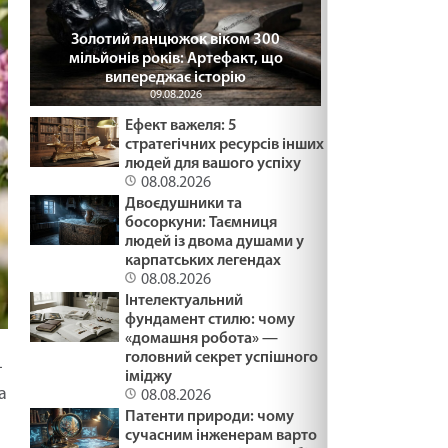
Золотий ланцюжок віком 300
мільйонів років: Артефакт, що
випереджає історію
09.08.2026
Ефект важеля: 5
стратегічних ресурсів інших
людей для вашого успіху
08.08.2026
Двоєдушники та
босоркуни: Таємниця
людей із двома душами у
карпатських легендах
08.08.2026
Інтелектуальний
фундамент стилю: чому
«домашня робота» —
головний секрет успішного
-
іміджу
а
08.08.2026
Патенти природи: чому
сучасним інженерам варто