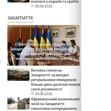
вчитися у коралів та грибів
08.08.2026
ЗАКАРПАТТЯ
Стратегічний альянс у Карпатах:
Закарпаття та Угорщина розширюють
транскордонну співпрацю для
залучення європейських грантів
а
07.08.2026
Вогняна стихія на
Закарпатті: за вихідні
рятувальники ліквідували
більше двох десятків пожеж
сухої рослинності
04.08.2026
Африканський аномальний
зной на Закарпатті:
синоптики попереджають