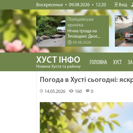
Воскресенье
09.08.2026
12:20
Вхід
Поліцейська
хроніка
Нічна троща на
Тячівщині: Двоє...
09.08.2026
ХУСТ ІНФО
ГОЛОВНА
ХУСТ
ЗА
Новини Хуста та району
Погода в Хусті сьогодні: яск
14.05.2026
160
0