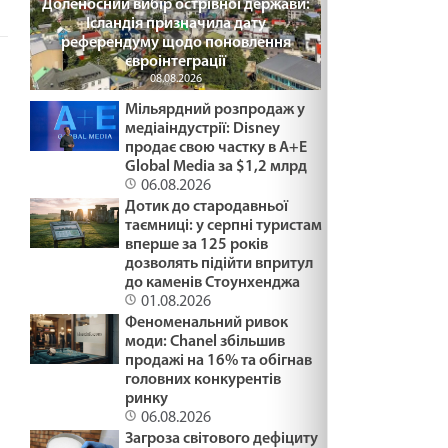
Доленосний вибір острівної держави:
Ісландія призначила дату
референдуму щодо поновлення
євроінтеграції
08.08.2026
Мільярдний розпродаж у
медіаіндустрії: Disney
продає свою частку в A+E
Global Media за $1,2 млрд
06.08.2026
Дотик до стародавньої
таємниці: у серпні туристам
вперше за 125 років
дозволять підійти впритул
до каменів Стоунхенджа
01.08.2026
Феноменальний ривок
моди: Chanel збільшив
продажі на 16% та обігнав
головних конкурентів
ринку
06.08.2026
Загроза світового дефіциту