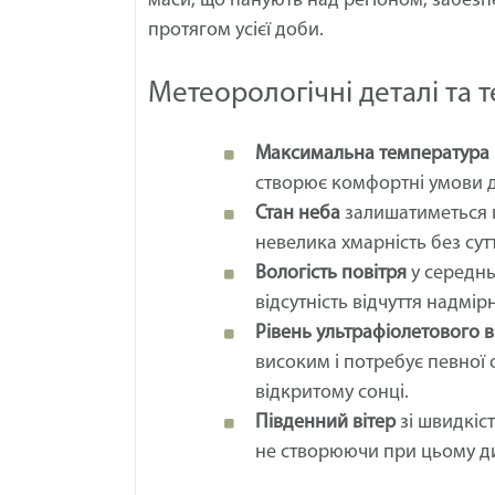
маси, що панують над регіоном, забезп
протягом усієї доби.
Метеорологічні деталі та 
Максимальна температура 
створює комфортні умови д
Стан неба
залишатиметься п
невелика хмарність без сут
Вологість повітря
у середнь
відсутність відчуття надмірн
Рівень ультрафіолетового
високим і потребує певної 
відкритому сонці.
Південний вітер
зі швидкіс
не створюючи при цьому д