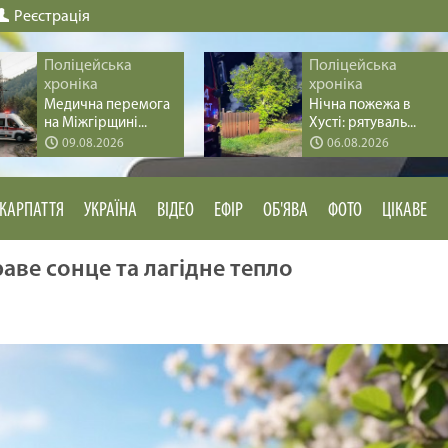
Реєстрація
Поліцейська
Поліцейська
хроніка
хроніка
Медична перемога
Нічна пожежа в
на Міжгірщині...
Хусті: рятуваль...
09.08.2026
06.08.2026
КАРПАТТЯ
УКРАЇНА
ВІДЕО
ЕФІР
ОБ'ЯВА
ФОТО
ЦІКАВЕ
раве сонце та лагідне тепло