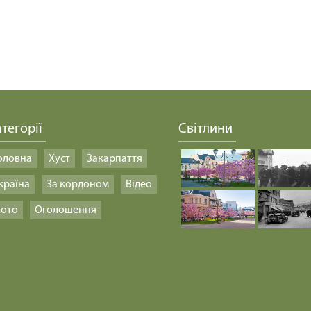
тегорії
Світлини
оловна
Хуст
Закарпаття
країна
За кордоном
Відео
ото
Оголошення