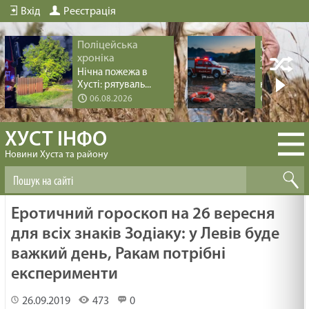
Вхід
Реєстрація
Поліцейська
Поліцейс
хроніка
хроніка
Нічна пожежа в
Трагедія пі
Хусті: рятуваль...
купання на 
06.08.2026
04.08.20
ХУСТ ІНФО
Новини Хуста та району
Еротичний гороскоп на 26 вересня
для всіх знаків Зодіаку: у Левів буде
важкий день, Ракам потрібні
експерименти
26.09.2019
473
0