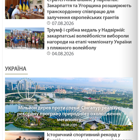
Закарпаття та Угорщина розширюють
транскордонну співпрацю для
залучення європейських грантів
07.08.2026
Тріумф і срібна медаль у Надвірній:
закарпатські волейболісти вибороли
нагороди на етапі чемпіонату України
з пляжного волейболу
04.08.2026
УКРАЇНА
Мільйон дерев проти спеки: Сінгапур реалізує
рекордну програму природного охолодження
мегаполісу
08.08.2026
Історичний спортивний рекорд у