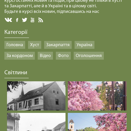
курсі останніх новин та подій, при цьому не тільки в Хусті
та Закарпатті, але й в Україні та в цілому світі.
Будьте в курсі всіх новин, підписавшись на нас
Категорії
Головна
Хуст
Закарпаття
Україна
За кордоном
Відео
Фото
Оголошення
Світлини