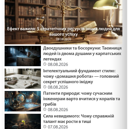
Ефект важеля: 5 стратегічних ресурсів інших людей для
вашого успіху
08.08.2026
Двоєдушники та босоркуни: Таємниця
людей із двома душами у карпатських
легендах
08.08.2026
Інтелектуальний фундамент стилю:
чому «домашня робота» — головний
секрет успішного іміджу
08.08.2026
Патенти природи: чому сучасним
інженерам варто вчитися у коралів та
грибів
08.08.2026
Сила невидимого: Чому справжній
талант має рости в тиші
07.08.2026