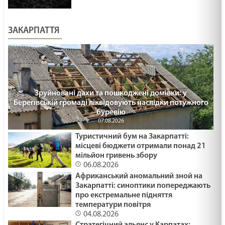
ЗАКАРПАТТЯ
Зруйновані дахи та пошкоджені домівки: у
Берегівській громаді ліквідовують наслідки потужного
буревію
07.08.2026
Туристичний бум на Закарпатті:
місцеві бюджети отримали понад 21
мільйон гривень збору
06.08.2026
Африканський аномальний зной на
Закарпатті: синоптики попереджають
про екстремальне підняття
температури повітря
04.08.2026
Стратегічний альянс у Карпатах: