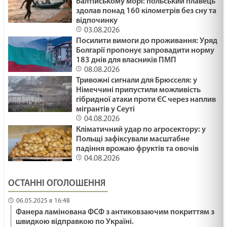
Балтійському морі: польський плавець
здолав понад 160 кілометрів без сну та
відпочинку
03.08.2026
Посилити вимоги до проживання: Уряд
Болгарії пропонує запровадити норму
183 днів для власників ПМП
08.08.2026
Тривожні сигнали для Брюсселя: у
Німеччині припустили можливість
гібридної атаки проти ЄС через наплив
мігрантів у Сеуті
04.08.2026
Кліматичний удар по агросектору: у
Польщі зафіксували масштабне
падіння врожаю фруктів та овочів
04.08.2026
ОСТАННІ ОГОЛОШЕННЯ
06.05.2025 в 16:48
Фанера ламінована ФСФ з антиковзаючим покриттям з
швидкою відправкою по Україні.