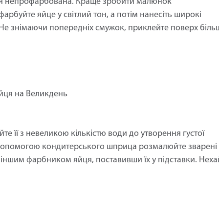
ся непрофарбована. Краще зробити малюнок
рбуйте яйце у світлий тон, а потім нанесіть широкі
 Не знімаючи попередніх смужок, приклейте поверх біль
яйця на Великдень
йте її з невеликою кількістю води до утворення густої
 допомогою кондитерського шприца розмалюйте зварені
іншим фарбником яйця, поставивши їх у підставки. Неха