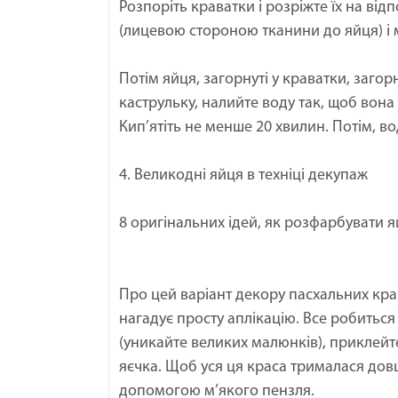
Розпоріть краватки і розріжте їх на від
(лицевою стороною тканини до яйця) і м
Потім яйця, загорнуті у краватки, загор
каструльку, налийте воду так, щоб вона
Кип’ятіть не менше 20 хвилин. Потім, во
4. Великодні яйця в техніці декупаж
8 оригінальних ідей, як розфарбувати 
Про цей варіант декору пасхальних кра
нагадує просту аплікацію. Все робиться
(уникайте великих малюнків), приклей
яєчка. Щоб уся ця краса трималася до
допомогою м’якого пензля.