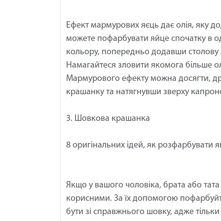
Ефект мармурових яєць дає олія, яку д
можете пофарбувати яйце спочатку в од
кольору, попередньо додавши столову 
Намагайтеся зловити якомога більше ол
Мармурового ефекту можна досягти, д
крашанку та натягнувши зверху капроно
3. Шовкова крашанка
8 оригінальних ідей, як розфарбувати 
Якщо у вашого чоловіка, брата або тата 
корисними. За їх допомогою пофарбуйте
бути зі справжнього шовку, адже тільк