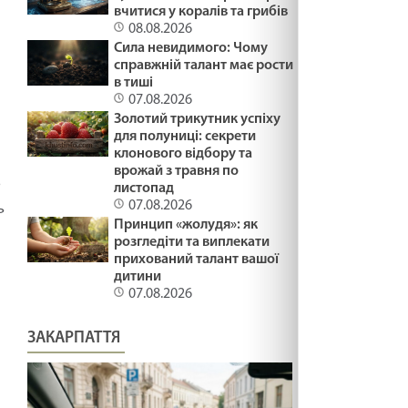
вчитися у коралів та грибів
08.08.2026
Сила невидимого: Чому
справжній талант має рости
в тиші
07.08.2026
Золотий трикутник успіху
для полуниці: секрети
клонового відбору та
врожай з травня по
о
листопад
07.08.2026
ь
Принцип «жолудя»: як
розгледіти та виплекати
прихований талант вашої
дитини
07.08.2026
ЗАКАРПАТТЯ