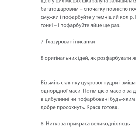
щоб у цих місцях шкаралупа залишила
багатошаровим – спочатку повністю пофа
смужки і пофарбуйте у темніший колір.
тонкі – і пофарбуйте яйце ще раз.
7. Глазуровані писанки
8 оригінальних ідей, як розфарбувати 
Візьміть склянку цукрової пудри і зміша
однорідної маси. Потім цією масою за
в цибулинні чи пофарбовані будь-яким 
добре просохнуть. Краса готова.
8. Ниткова прикраса великодніх яєць