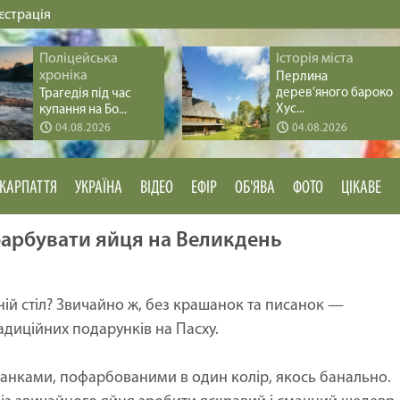
єстрація
Поліцейська
Історія міста
хроніка
Перлина
дерев’яного бароко
Трагедія під час
Хус...
купання на Бо...
04.08.2026
04.08.2026
КАРПАТТЯ
УКРАЇНА
ВІДЕО
ЕФІР
ОБ'ЯВА
ФОТО
ЦІКАВЕ
зфарбувати яйця на Великдень
ній стіл? Звичайно ж, без крашанок та писанок —
адиційних подарунків на Пасху.
шанками, пофарбованими в один колір, якось банально.