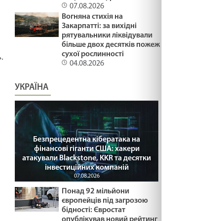
07.08.2026
Вогняна стихія на
Закарпатті: за вихідні
рятувальники ліквідували
більше двох десятків пожеж
сухої рослинності
.
04.08.2026
УКРАЇНА
Безпрецедентна кібератака на
фінансові гіганти США: хакери
атакували Blackstone, KKR та десятки
інвестиційних компаній
07.08.2026
Понад 92 мільйони
європейців під загрозою
бідності: Євростат
опублікував новий рейтинг