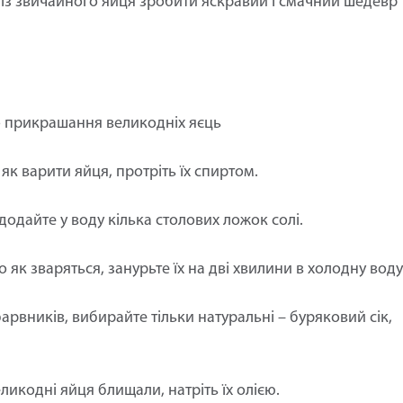
к із звичайного яйця зробити яскравий і смачний шедевр
о прикрашання великодніх яєць
як варити яйця, протріть їх спиртом.
додайте у воду кілька столових ложок солі.
о як зваряться, занурьте їх на дві хвилини в холодну воду
барвників, вибирайте тільки натуральні – буряковий сік,
ликодні яйця блищали, натріть їх олією.