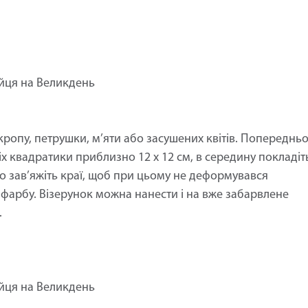
яйця на Великдень
кропу, петрушки, м’яти або засушених квітів. Попереднь
х квадратики приблизно 12 х 12 см, в середину покладіт
тно зав’яжіть краї, щоб при цьому не деформувався
 фарбу. Візерунок можна нанести і на вже забарвлене
.
яйця на Великдень