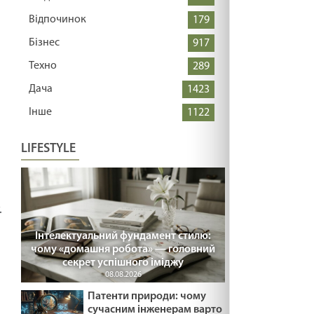
Відпочинок
179
Бізнес
917
Техно
289
Дача
1423
Інше
1122
LIFESTYLE
.
Інтелектуальний фундамент стилю:
чому «домашня робота» — головний
секрет успішного іміджу
08.08.2026
Патенти природи: чому
сучасним інженерам варто