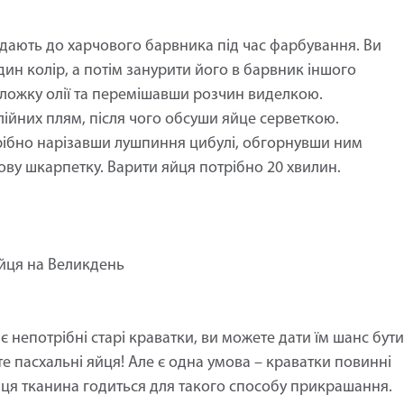
одають до харчового барвника під час фарбування. Ви
ин колір, а потім занурити його в барвник іншого
ложку олії та перемішавши розчин виделкою.
ійних плям, після чого обсуши яйце серветкою.
рібно нарізавши лушпиння цибулі, обгорнувши ним
ву шкарпетку. Варити яйця потрібно 20 хвилин.
яйця на Великдень
є непотрібні старі краватки, ви можете дати їм шанс бути
 пасхальні яйця! Але є одна умова – краватки повинні
и ця тканина годиться для такого способу прикрашання.