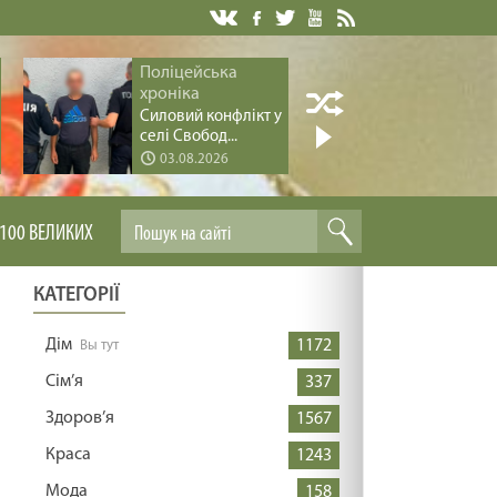
Поліцейська
Поліцей
хроніка
хроніка
Силовий конфлікт у
Серія ва
селі Свобод...
дітьми за 
03.08.2026
03.08.
100 ВЕЛИКИХ
КАТЕГОРІЇ
Дім
1172
Сім’я
337
Здоров’я
1567
Краса
1243
Мода
158