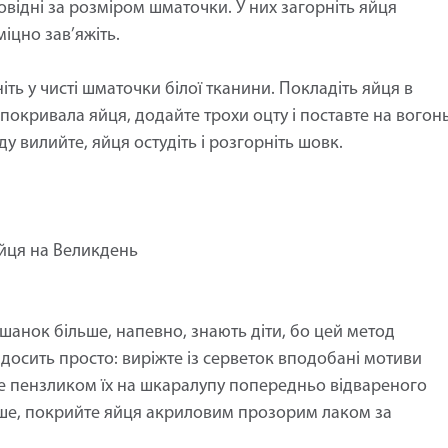
повідні за розміром шматочки. У них загорніть яйця
іцно зав’яжіть.
ніть у чисті шматочки білої тканини. Покладіть яйця в
 покривала яйця, додайте трохи оцту і поставте на вогонь
ду вилийте, яйця остудіть і розгорніть шовк.
яйця на Великдень
шанок більше, напевно, знають діти, бо цей метод
 досить просто: виріжте із серветок вподобані мотиви
те пензликом їх на шкаралупу попередньо відвареного
вше, покрийте яйця акриловим прозорим лаком за