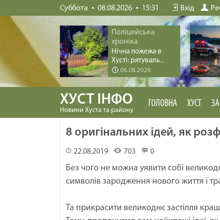
Суббота
08.08.2026
15:31
Вхід
Ре
Поліцейська
хроніка
Нічна пожежа в
Хусті: рятуваль...
06.08.2026
ХУСТ ІНФО
ГОЛОВНА
ХУСТ
ЗА
Новини Хуста та району
8 оригінальних ідей, як ро
22.08.2019
703
0
Без чого не можна уявити собі великод
символів зародження нового життя і тр
Та прикрасити великоднє застілля кра