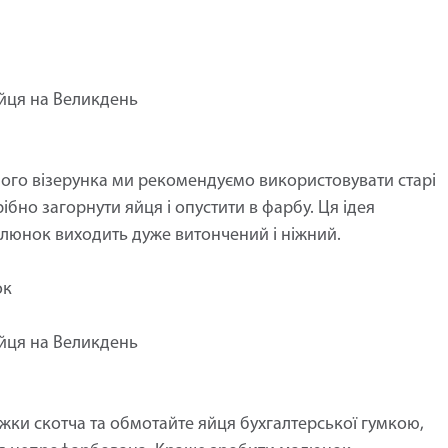
яйця на Великдень
го візерунка ми рекомендуємо використовувати старі
ібно загорнути яйця і опустити в фарбу. Ця ідея
алюнок виходить дуже витончений і ніжний.
ок
яйця на Великдень
ки скотча та обмотайте яйця бухгалтерської гумкою,