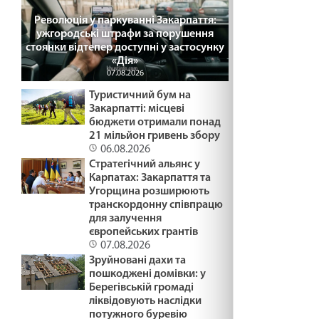
Революція у паркуванні Закарпаття:
ужгородські штрафи за порушення
стоянки відтепер доступні у застосунку
«Дія»
07.08.2026
Туристичний бум на
Закарпатті: місцеві
бюджети отримали понад
21 мільйон гривень збору
06.08.2026
Стратегічний альянс у
Карпатах: Закарпаття та
Угорщина розширюють
транскордонну співпрацю
для залучення
європейських грантів
07.08.2026
Зруйновані дахи та
пошкоджені домівки: у
Берегівській громаді
ліквідовують наслідки
потужного буревію