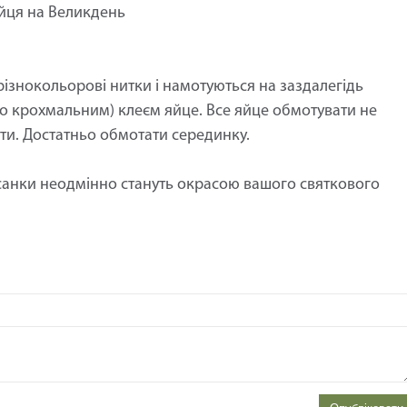
яйця на Великдень
різнокольорові нитки і намотуються на заздалегідь
 крохмальним) клеєм яйце. Все яйце обмотувати не
ити. Достатньо обмотати серединку.
исанки неодмінно стануть окрасою вашого святкового