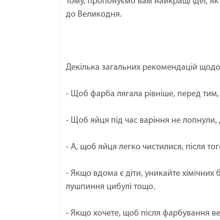
Тому, пропонуємо вам найкращі ідеї, я
до Великодня.
Декілька загальних рекомендацій щод
- Щоб фарба лягала рівніше, перед тим, 
- Щоб яйця під час варіння не лопнули, 
- А, щоб яйця легко чистилися, після тог
- Якщо вдома є діти, уникайте хімічних 
лушпиння цибулі тощо.
- Якщо хочете, щоб після фарбування ве