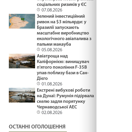
соціальних ризиків у ЄС
07.08.2026
Зелений інвестиційний
ривок на $3 мільярди: у
Бразилії запускають
масштабне виробництво
екологічного авіапалива з
пальми макауба
05.08.2026
Авіатроща над
Каліфорнією: винищувач
п'ятого покоління F-35B
упав поблизу бази в Сан-
Дієго
01.08.2026
Екстрені вибухові роботи
на Дунаї: Румунія підірвала
скелю задля порятунку
Чернаводської АЕС
02.08.2026
ОСТАННІ ОГОЛОШЕННЯ