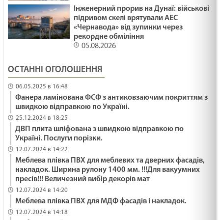
Інженерний прорив на Дунаї: військові
підривом скелі врятували АЕС
«Чернавода» від зупинки через
ПІДПІЛЬНЕ БЛАГОСЛОВІННЯ /1474/ Майтеся
рекордне обміління
файно
05.08.2026
29.01.2025
ОСТАННІ ОГОЛОШЕННЯ
СПРАВЖНІЙ МИР /1473/ Майтеся файно
06.05.2025 в 16:48
29.01.2025
Фанера ламінована ФСФ з антиковзаючим покриттям з
швидкою відправкою по Україні.
25.12.2024 в 18:25
КАРТОННИЙ БУДИНОЧОК /1472/ Майтеся файно
ДВП плита шліфована з швидкою відправкою по
29.01.2025
Україні. Послуги порізки.
12.07.2024 в 14:22
Меблева плівка ПВХ для меблевих та дверних фасадів,
ПОБУТИ В ТИШІ /1471/ Майтеся файно
накладок. Ширина рулону 1400 мм. !!!Для вакуумних
пресів!!! Величезний вибір декорів мат
29.01.2025
12.07.2024 в 14:20
Меблева плівка ПВХ для МДФ фасадів і накладок.
12.07.2024 в 14:18
СЕРЦЕ ЛЮБОВІ /1470/ Майтеся файно