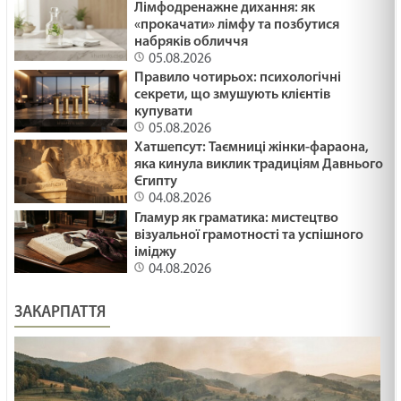
Лімфодренажне дихання: як
29.01.2025
«прокачати» лімфу та позбутися
набряків обличчя
СТАТИ СВЯТИМ /1485/ Майтеся файно
05.08.2026
Правило чотирьох: психологічні
29.01.2025
секрети, що змушують клієнтів
купувати
05.08.2026
ПОДАРУВАТИ ОСЛИКА /1484/ Майтеся файно
Хатшепсут: Таємниці жінки-фараона,
яка кинула виклик традиціям Давнього
29.01.2025
Єгипту
04.08.2026
Гламур як граматика: мистецтво
ЯК ВИЖИТИ /1483/ Майтеся файно
візуальної грамотності та успішного
29.01.2025
іміджу
04.08.2026
ЗАКАРПАТТЯ
ВІДНОВИТИСЬ /1482/ Майтеся файно
29.01.2025
МНОЖИТИ ВОГОНЬ БЛАГОСЛОВІННЯ /1481/