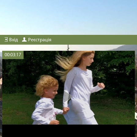
Оператор - Андрій Олаг
Монтаж - Ірина Янцо
Автор пісні - Віктор Янцо
Аранжування, запис, зведення, мастеринг - Володимир
Ульянов" />
Вхід
Реєстрація
00:03:17