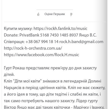
Оціни Першим
НЕХАЙ ПРОБУДЕ З ТОБОЮ БОГ /1506/ Майтеся
файно
Купити музику: https://rockh.fanlink.to/music
19.02.2025
Donate: PrivatBank 5168 7450 1485 8937 Янцо В.С.
МАЛЕНЬКИЙ СВЯТИЙ /1505/ Майтеся файно
Співпраця: +38 067 994 18 14
rock.h.band@gmail.com
19.02.2025
http://rock-h-orchestra.com.ua/
https://www.facebook.com/Rock.H.music
ГОСПОДНІЙ GPS /1504/ Майтеся файно
Гурт Рокаш представляє прем'єру до дня захисту
19.02.2025
дітей.
Кліп "Діти мої квіти" знімався в легендарній Долині
Ти сьогодні молодший чи старший син? Неділя
Нарцисів в період цвітіння квітів. Кліп не має сюжету,
про блудного сина. Лк
а його ідея в тому, що діти тедітні і слабкі як квіти, і
19.02.2025
так само потребують нашого захисту. Лідер гурту
Віктор Янцо має дві таких квіточки - Марічку і Іванку,