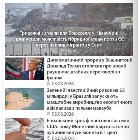
ПРИХОВАНЕ ЗЛО /1477/ Майтеся файно
29.01.2025
Тривожні сигнали для Брюсселя: у Німеччині
РОСТИ ЯК ГІМАЛАЇ /1476/ Майтеся файно
припустили можливість гібридної атаки проти ЄС
через наплив мігрантів у Сеуті
29.01.2025
04.08.2026
Дипломатичний прорив у Вашингтоні:
Дональд Трамп оголосив про новий
ДЕ МІЙ ГОЛІАФ? /1475/ Майтеся файно
раунд масштабних переговорів з
29.01.2025
Іраном
03.08.2026
Зелений інвестиційний ривок на $3
мільярди: у Бразилії запускають
Час царювання Ісуса. Мт 4:12-17. Неділя після
масштабне виробництво екологічного
Просвіщення
авіапалива з пальми макауба
05.08.2026
29.01.2025
Епохальний крок фінансової системи
США: чому Монетний двір остаточно
Він Наш Мир
зупинив випуск монети в 1 цент
29.01.2025
03.08.2026