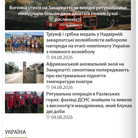
Майтеся файно
Вогняна стихія на Закарпатті: за вихідні рятувальники
ліквідували більше двох десятків пожеж сухої
29.01.2025
рослинності
04.08.2026
Ти належиш багатству чи воно - тобі? Лк 18:18-
Тріумф і срібна медаль у Надвірній:
25. 30 - а неділя по ЗСД.
закарпатські волейболісти вибороли
29.01.2025
нагороди на етапі чемпіонату України
з пляжного волейболу
КУСОК ХЛІБА /1480/ Майтеся файно
04.08.2026
Африканський аномальний зной на
29.01.2025
Закарпатті: синоптики попереджають
про екстремальне підняття
температури повітря
ЖИТТЯ ЯК ПЕРЕХРЕСТЯ /1479/ Майтеся файно
04.08.2026
Рятувальна операція в Рахівських
29.01.2025
горах: фахівці ДСНС знайшли та вивели
з високогір'я мандрівника, який блукав
дві доби
КОЛЯДА ДЛЯ ЗСУ /1478/ Майтеся файно
04.08.2026
29.01.2025
УКРАЇНА