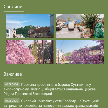
БУДЬМО УВАЖНІ /1466/ Майтеся файно
Світлини
29.01.2025
ЩО РОБИТИ ДАЛІ /1465/ Майтеся файно
29.01.2025
Срібна Земля. Хроніка Карпатської України
1919-1939 рр.
17.03.2023
Важливе
Майтеся файно /580/ ЧВС ПІД ОБСТРІЛАМИ
05.03.2022
Перлина дерев’яного бароко Хустщини: у
04.08.2026
високогірному Пилипці зберігається унікальна церква
Різдва Пресвятої Богородиці
Майтеся файно /579/ СЕРЦЕ УКРАЇНИ
Силовий конфлікт у селі Свобода на Хустщині:
03.08.2026
04.03.2022
затримано чоловіка за нанесення важких травм власній