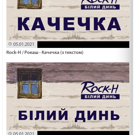
ВМІТИ ЦІНУВАТИ /1499/ Майтеся файно
19.02.2025
СПРАВЖНЄ СМИРЕННЯ /1498/ Майтеся файно
05.01.2021
19.02.2025
Rock-H / Рокаш - Качечка (з текстом)
Неділя митаря і фарисея/ Лк 18,10-14
19.02.2025
ВГАМУЙТЕСЯ /1497/ Майтеся файно
19.02.2025
ВИГНАТИ САМОЗВАНЦЯ /1496/ Майтеся файно
07.02.2025
05.01.2021