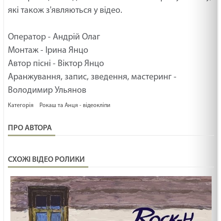
КУДИ ПАЛКА ВПАДЕ /1503/ Майтеся файно
які також з'являються у відео.
19.02.2025
Оператор - Андрій Олаг
НЕ ДО КІНЦЯ /1502/ Майтеся файно
Монтаж - Ірина Янцо
19.02.2025
Автор пісні - Віктор Янцо
Аранжування, запис, зведення, мастеринг -
Володимир Ульянов
МАШИНА ЧАСУ /1501/ Майтеся файно
Категорія
Рокаш та Анця - відеокліпи
19.02.2025
ПРО АВТОРА
ПЕРЕЛОМ ЖИТТЯ /1500/ Майтеся файно
19.02.2025
СХОЖІ ВІДЕО РОЛИКИ
Знатися з Ісусом
19.02.2025