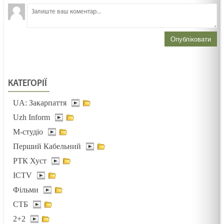
Біблія-книга зустрічі
03.02.2025
Опубліковати
Зустрітись для стосунків. Лк 2:22-40. Стрітеня
03.02.2025
КАТЕГОРІЇ
ДУХОВНИЙ ЕКВАЛАЙЗЕР /1491/ Майтеся файно
UA: Закарпаття
03.02.2025
Uzh Inform
М-студіо
ДОРОГОЮ СМЕРТІ /1490/ Майтеся файно
Перший Кабельний
03.02.2025
РТК Хуст
ICTV
Фільми
ПРИЩ НА НОСІ /1489/ Майтеся файно
СТБ
30.01.2025
2+2