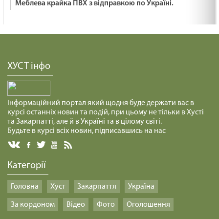
Меблева крайка ПВХ з відправкою по Україні.
29.01.2025
РОМАНТИЧНІ КОЧІВНИКИ /1469/ Майтеся
файно
ХУСТ інфо
29.01.2025
Посвятити себе і все, що я маю.
Інформаційний портал який щодня буде держати вас в
29.01.2025
курсі останніх новин та подій, при цьому не тільки в Хусті
та Закарпатті, але й в Україні та в цілому світі.
Будьте в курсі всіх новин, підписавшись на нас
ПЕРЕБУВАТИ В ДОБРІ /1468/ Майтеся файно
29.01.2025
Категорії
ВИСЛОВЛЮВАТИ ДУМКИ /1467/ Майтеся файно
Головна
Хуст
Закарпаття
Україна
29.01.2025
За кордоном
Відео
Фото
Оголошення