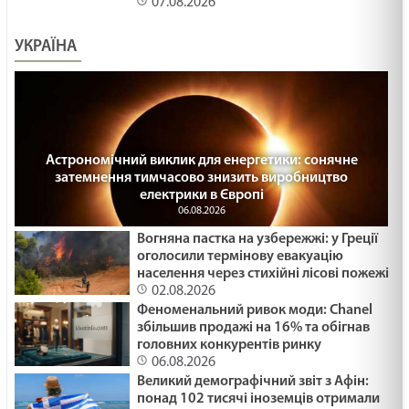
07.08.2026
УКРАЇНА
Астрономічний виклик для енергетики: сонячне
затемнення тимчасово знизить виробництво
електрики в Європі
06.08.2026
Вогняна пастка на узбережжі: у Греції
оголосили термінову евакуацію
населення через стихійні лісові пожежі
02.08.2026
Феноменальний ривок моди: Chanel
збільшив продажі на 16% та обігнав
головних конкурентів ринку
06.08.2026
Великий демографічний звіт з Афін:
понад 102 тисячі іноземців отримали