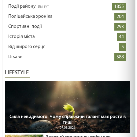
Події району
1855
Поліцейська хроніка
204
Спортивні події
293
Історія міста
44
Від щирого серця
5
Цікаве
588
LIFESTYLE
Сила невидимого: Чому справжній талант має рости в
тиші
07.08.2026