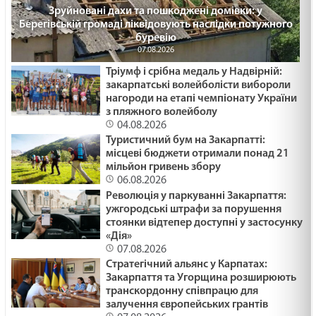
Зруйновані дахи та пошкоджені домівки: у
Берегівській громаді ліквідовують наслідки потужного
буревію
07.08.2026
Тріумф і срібна медаль у Надвірній:
закарпатські волейболісти вибороли
нагороди на етапі чемпіонату України
з пляжного волейболу
04.08.2026
Туристичний бум на Закарпатті:
місцеві бюджети отримали понад 21
мільйон гривень збору
06.08.2026
Революція у паркуванні Закарпаття:
ужгородські штрафи за порушення
стоянки відтепер доступні у застосунку
«Дія»
07.08.2026
Стратегічний альянс у Карпатах:
Закарпаття та Угорщина розширюють
транскордонну співпрацю для
залучення європейських грантів