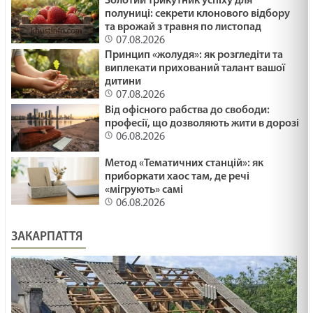
Золотий трикутник успіху для
полуниці: секрети клонового відбору
та врожай з травня по листопад
07.08.2026
Принцип «жолудя»: як розгледіти та
виплекати прихований талант вашої
дитини
07.08.2026
Від офісного рабства до свободи:
професії, що дозволяють жити в дорозі
06.08.2026
Метод «Тематичних станцій»: як
приборкати хаос там, де речі
«мігрують» самі
06.08.2026
ЗАКАРПАТТЯ