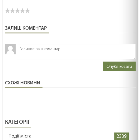
ЗАЛИШ КОМЕНТАР
З
н
Опубліковати
СХОЖІ НОВИНИ
КАТЕГОРІЇ
Події міста
2339