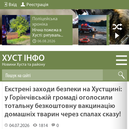
Вхід
Реєстрація
Поліцейська
Поліцейс
хроніка
хроніка
Нічна пожежа в
Трагедія пі
Хусті: рятуваль...
купання на 
06.08.2026
04.08.20
ХУСТ ІНФО
Новини Хуста та району
Екстрені заходи безпеки на Хустщині:
у Горінчівській громаді оголосили
тотальну безкоштовну вакцинацію
домашніх тварин через спалах сказу!
04.07.2026
1814
0