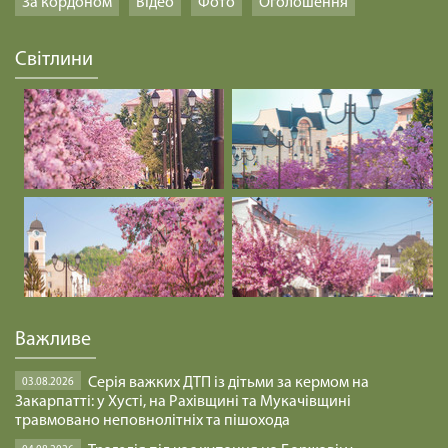
За кордоном
Відео
Фото
Оголошення
Світлини
Важливе
Серія важких ДТП із дітьми за кермом на
03.08.2026
Закарпатті: у Хусті, на Рахівщині та Мукачівщині
травмовано неповнолітніх та пішохода