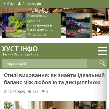
Вхід
Реєстрація
Поліцейська
Поліцейс
хроніка
хроніка
Нічна пожежа в
Трагедія пі
Хусті: рятуваль...
купання на 
06.08.2026
04.08.20
ХУСТ ІНФО
Новини Хуста та району
Стилі виховання: як знайти ідеальний
баланс між любов’ю та дисципліною
12.06.2026
146
0