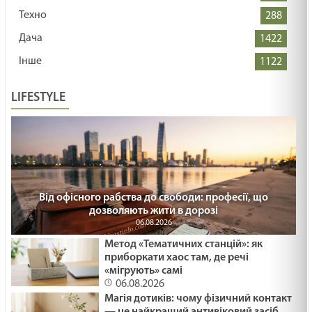
Техно
288
Дача
1422
Інше
1122
LIFESTYLE
Від офісного рабства до свободи: професії, що
дозволяють жити в дорозі
06.08.2026
Метод «Тематичних станцій»: як
приборкати хаос там, де речі
«мігрують» самі
06.08.2026
Магія дотиків: чому фізичний контакт