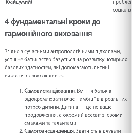
(байдужий)
проблем
соціаліз
4 фундаментальні кроки до
гармонійного виховання
Згідно з сучасними антропологічними підходами,
успішне батьківство базується на розвитку чотирьох
базових здатностей, які допомагають дитині
вирости зрілою людиною.
Самодистанціювання.
Вміння батьків
відокремлювати власні амбіції від реальних
потреб дитини. Дитина — це не ваше
продовження, а окремий всесвіт зі своїми
смаками та талантами.
Самотрансценденція.
Здатність відчувати