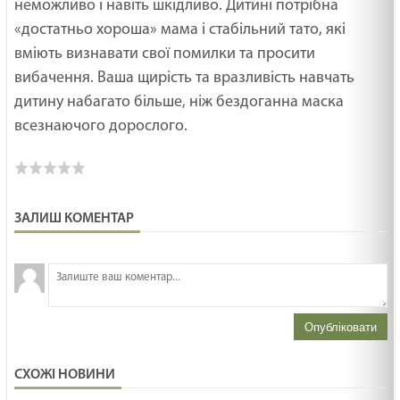
неможливо і навіть шкідливо. Дитині потрібна
«достатньо хороша» мама і стабільний тато, які
вміють визнавати свої помилки та просити
вибачення. Ваша щирість та вразливість навчать
дитину набагато більше, ніж бездоганна маска
всезнаючого дорослого.
ЗАЛИШ КОМЕНТАР
З
н
Опубліковати
СХОЖІ НОВИНИ