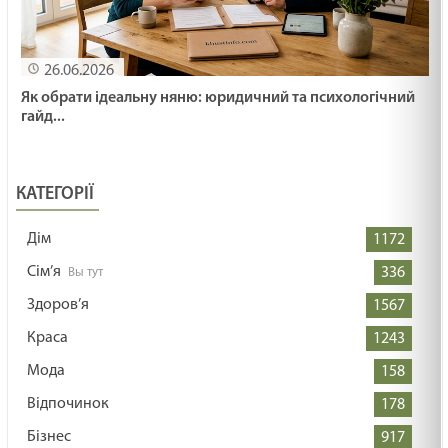
26.06.2026
Як обрати ідеальну няню: юридичний та психологічний
гайд...
КАТЕГОРІЇ
Дім
1172
Сім’я
336
Здоров’я
1567
Краса
1243
Мода
158
Відпочинок
178
Бізнес
917