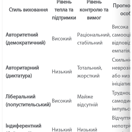
Рівень
Рівень
Прогноз
Стиль виховання
тепла та
контролю та
особ
підтримки
вимог
Висока
Авторитетний
Раціональний,
самооці
Високий
(демократичний)
стабільний
відповід
емпатія.
Схильніс
Авторитарний
Тотальний,
неврозів
Низький
(диктатура)
жорсткий
або низ
ініціатив
Труднощ
Ліберальний
Майже
Високий
самодис
(попустительський)
відсутній
імпульси
Відчуття
Індиферентний
непотріб
Низький
Низький