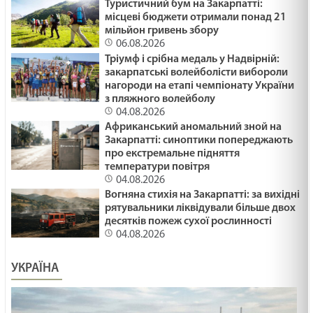
Туристичний бум на Закарпатті:
місцеві бюджети отримали понад 21
мільйон гривень збору
06.08.2026
Тріумф і срібна медаль у Надвірній:
закарпатські волейболісти вибороли
нагороди на етапі чемпіонату України
з пляжного волейболу
04.08.2026
Африканський аномальний зной на
Закарпатті: синоптики попереджають
про екстремальне підняття
температури повітря
04.08.2026
Вогняна стихія на Закарпатті: за вихідні
рятувальники ліквідували більше двох
десятків пожеж сухої рослинності
04.08.2026
УКРАЇНА