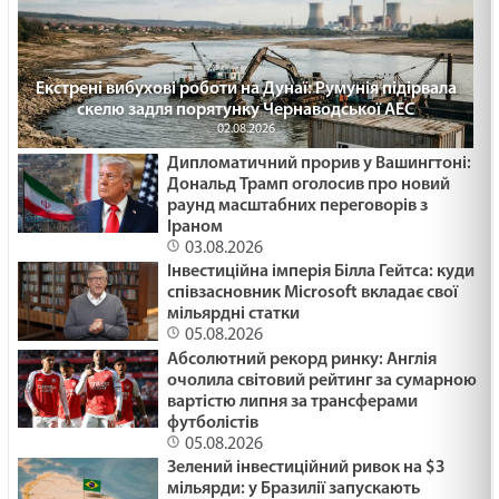
Екстрені вибухові роботи на Дунаї: Румунія підірвала
скелю задля порятунку Чернаводської АЕС
02.08.2026
Дипломатичний прорив у Вашингтоні:
Дональд Трамп оголосив про новий
раунд масштабних переговорів з
Іраном
03.08.2026
Інвестиційна імперія Білла Гейтса: куди
співзасновник Microsoft вкладає свої
мільярдні статки
05.08.2026
Абсолютний рекорд ринку: Англія
очолила світовий рейтинг за сумарною
вартістю липня за трансферами
футболістів
05.08.2026
Зелений інвестиційний ривок на $3
мільярди: у Бразилії запускають