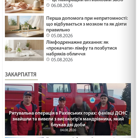
— це найкращий антивіковий засіб
06.08.2026
Перша допомога при непритомності:
що відбувається з мозком та як діяти
правильно
05.08.2026
Лімфодренажне дихання: як
«прокачати» лімфу та позбутися
набряків обличчя
05.08.2026
ЗАКАРПАТТЯ
Рятувальна операція в Рахівських горах: фахівці ДСНС
знайшли та вивели з високогір'я мандрівника, який
блукав дві доби
04.08.2026