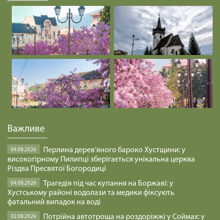
Важливе
Перлина дерев’яного бароко Хустщини: у
04.08.2026
високогірному Пилипці зберігається унікальна церква
Різдва Пресвятої Богородиці
Трагедія під час купання на Боржаві: у
04.08.2026
Хустському районі водолази та медики фіксують
фатальний випадок на воді
Потрійна автотроща на роздоріжжі у Соймах: у
02.08.2026