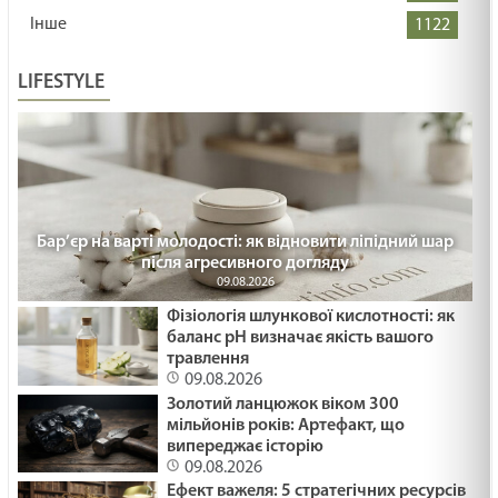
Інше
1122
LIFESTYLE
Бар’єр на варті молодості: як відновити ліпідний шар
після агресивного догляду
09.08.2026
Фізіологія шлункової кислотності: як
баланс pH визначає якість вашого
травлення
09.08.2026
Золотий ланцюжок віком 300
мільйонів років: Артефакт, що
випереджає історію
09.08.2026
Ефект важеля: 5 стратегічних ресурсів