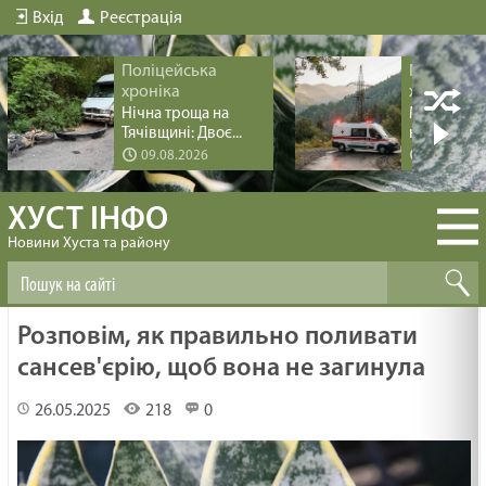
Вхід
Реєстрація
Поліцейська
Поліцейс
хроніка
хроніка
Нічна троща на
Медична п
Тячівщині: Двоє...
на Міжгірщи
09.08.2026
09.08.20
ХУСТ ІНФО
Новини Хуста та району
Розповім, як правильно поливати
сансев'єрію, щоб вона не загинула
26.05.2025
218
0