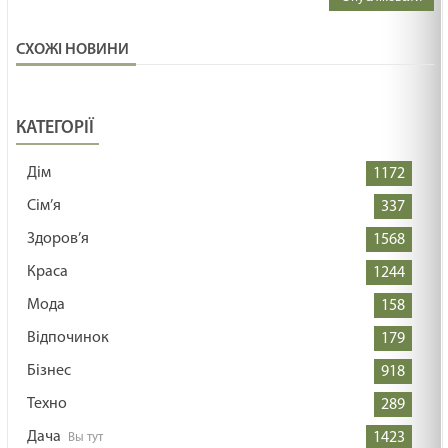
СХОЖІ НОВИНИ
КАТЕГОРІЇ
Дім
1172
Сім’я
337
Здоров’я
1568
Краса
1244
Мода
158
Відпочинок
179
Бізнес
918
Техно
289
Дача
1423