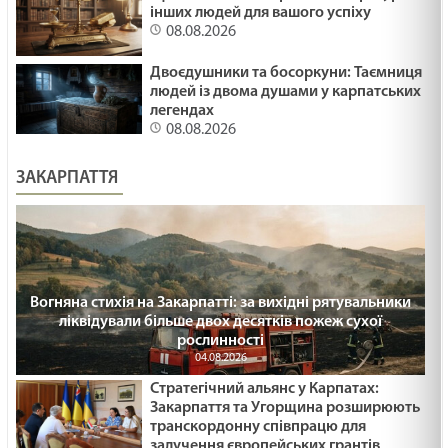
інших людей для вашого успіху
08.08.2026
Двоєдушники та босоркуни: Таємниця
людей із двома душами у карпатських
легендах
08.08.2026
ЗАКАРПАТТЯ
Вогняна стихія на Закарпатті: за вихідні рятувальники
ліквідували більше двох десятків пожеж сухої
рослинності
04.08.2026
Стратегічний альянс у Карпатах:
Закарпаття та Угорщина розширюють
транскордонну співпрацю для
залучення європейських грантів