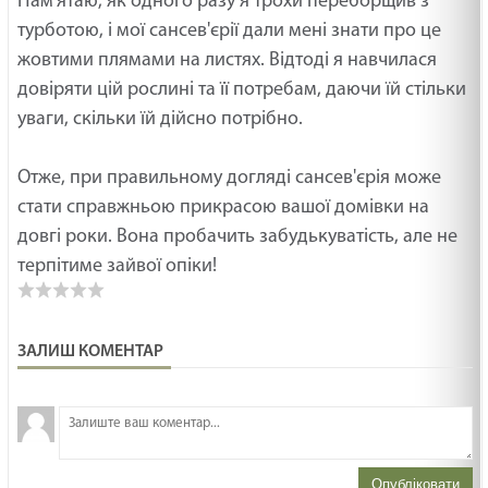
Пам'ятаю, як одного разу я трохи переборщив з
турботою, і мої сансев'єрії дали мені знати про це
жовтими плямами на листях. Відтоді я навчилася
довіряти цій рослині та її потребам, даючи їй стільки
уваги, скільки їй дійсно потрібно.
Отже, при правильному догляді сансев'єрія може
стати справжньою прикрасою вашої домівки на
довгі роки. Вона пробачить забудькуватість, але не
терпітиме зайвої опіки!
ЗАЛИШ КОМЕНТАР
З
н
Опубліковати