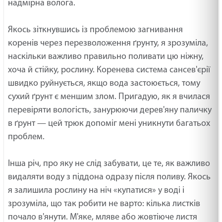
надмірна волога.
Якось зіткнувшись із проблемою загнивання
коренів через перезволоження ґрунту, я зрозуміла,
наскільки важливо правильно поливати цю ніжну,
хоча й стійку, рослину. Коренева система сансев'єрії
швидко руйнується, якщо вода застоюється, тому
сухий ґрунт є меншим злом. Пригадую, як я вчилася
перевіряти вологість, занурюючи дерев'яну паличку
в ґрунт — цей трюк допоміг мені уникнути багатьох
проблем.
Інша річ, про яку не слід забувати, це те, як важливо
видаляти воду з піддона одразу після поливу. Якось
я залишила рослину на ніч «купатися» у воді і
зрозуміла, що так робити не варто: кілька листків
почало в'янути. М'яке, мляве або жовтіюче листя