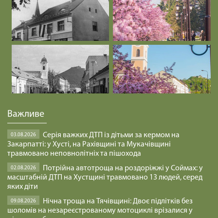
Важливе
Серія важких ДТП із дітьми за кермом на
03.08.2026
Закарпатті: у Хусті, на Рахівщині та Мукачівщині
травмовано неповнолітніх та пішохода
Потрійна автотроща на роздоріжжі у Соймах: у
02.08.2026
масштабній ДТП на Хустщині травмовано 13 людей, серед
яких діти
Нічна троща на Тячівщині: Двоє підлітків без
09.08.2026
шоломів на незареєстрованому мотоциклі врізалися у