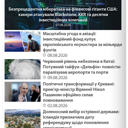
Безпрецедентна кібератака на фінансові гіганти США:
хакери атакували Blackstone, KKR та десятки
інвестиційних компаній
07.08.2026
Масштабна угода в авіації:
інвестиційний фонд купує
європейського лоукостера за мільярди
фунтів
08.08.2026
Червоний рівень небезпеки в Китаї:
Потужний тайфун «Дельфін» повністю
паралізував аеропорти та порти
09.08.2026
Політичні трансформації у Єревані:
прем'єр-міністр Вірменії Нікол
Пашинян офіційно склав
повноваження
02.08.2026
Доленосний вибір острівної держави:
Ісландія призначила дату
референдуму щодо поновлення