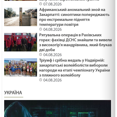
07.08.2026
Африканський аномальний зной на
Закарпатті: синоптики попереджають
про екстремальне підняття
температури повітря
04.08.2026
Рятувальна операція в Рахівських
горах: фахівці ДСНС знайшли та вивели
з високогір'я мандрівника, який блукав
дві доби
04.08.2026
Тріумф і срібна медаль у Надвірній:
закарпатські волейболісти вибороли
нагороди на етапі чемпіонату України
з пляжного волейболу
04.08.2026
УКРАЇНА