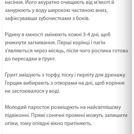
насіння. Його акуратно очищають від м'якоті й
занурюють у воду широкою частиною вниз,
зафіксувавши зубочистками з боків.
Рідину в ємності змінюють кожні 3-4 дні, щоб
уникнути загнивання. Перші корінці і пагін
з'являються через місяць, після чого рослина готова
до пересадки в ґрунт.
Ґрунт змішують з торфу, піску і перліту для дренажу.
Горщик вибирають з отворами на дні, щоб коріння
не застоювалося у воді.
Молодий паросток розміщують на найсвітлішому
підвіконні. Прямі сонячні промені можуть залишити
опіки, тому опівдні вікно притіняють.