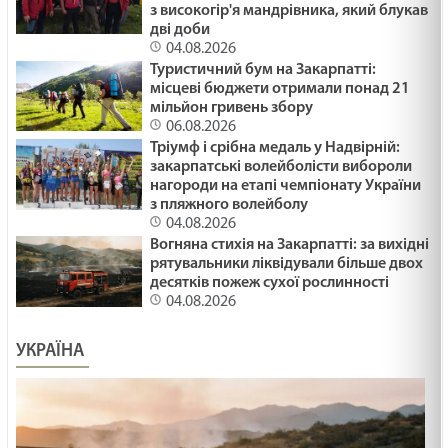
з високогір'я мандрівника, який блукав
дві доби
04.08.2026
Туристичний бум на Закарпатті:
місцеві бюджети отримали понад 21
мільйон гривень збору
06.08.2026
Тріумф і срібна медаль у Надвірній:
закарпатські волейболісти вибороли
нагороди на етапі чемпіонату України
з пляжного волейболу
04.08.2026
Вогняна стихія на Закарпатті: за вихідні
рятувальники ліквідували більше двох
десятків пожеж сухої рослинності
04.08.2026
УКРАЇНА