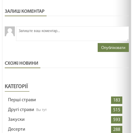
ЗАЛИШ КОМЕНТАР
З
н
Опубліковати
СХОЖІ НОВИНИ
КАТЕГОРІЇ
Перші страви
183
Другі страви
515
Закуски
593
Десерти
288