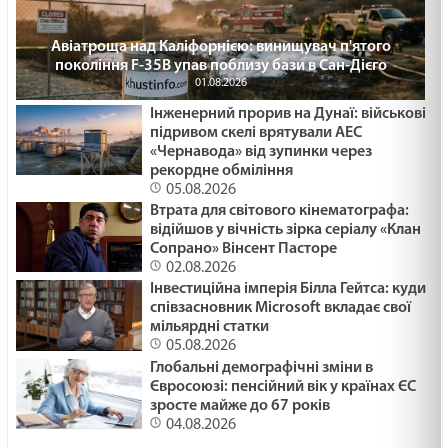
Авіатроща над Каліфорнією: винищувач п'ятого
покоління F-35B упав поблизу бази в Сан-Дієго
01.08.2026
Інженерний прорив на Дунаї: військові
підривом скелі врятували АЕС
«Чернавода» від зупинки через
рекордне обміління
05.08.2026
Втрата для світового кінематографа:
відійшов у вічність зірка серіалу «Клан
Сопрано» Вінсент Пасторе
02.08.2026
Інвестиційна імперія Білла Гейтса: куди
співзасновник Microsoft вкладає свої
мільярдні статки
05.08.2026
Глобальні демографічні зміни в
Євросоюзі: пенсійний вік у країнах ЄС
зросте майже до 67 років
04.08.2026