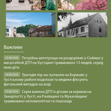
Важливе
Потрійна автотроща на роздоріжжі у Соймах: у
02.08.2026
масштабній ДТП на Хустщині травмовано 13 людей, серед
яких діти
Трагедія під час купання на Боржаві: у
04.08.2026
Хустському районі водолази та медики фіксують
фатальний випадок на воді
Серія важких ДТП із дітьми за кермом на
03.08.2026
Закарпатті: у Хусті, на Рахівщині та Мукачівщині
травмовано неповнолітніх та пішохода