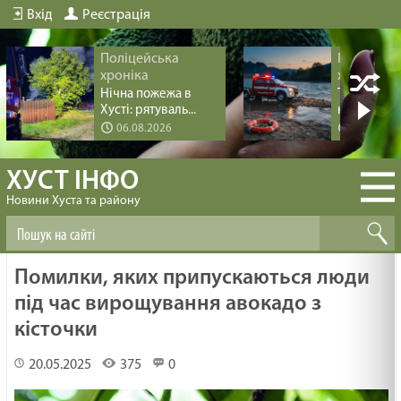
Вхід
Реєстрація
Поліцейська
Поліцейс
хроніка
хроніка
Нічна пожежа в
Трагедія пі
Хусті: рятуваль...
купання на 
06.08.2026
04.08.20
ХУСТ ІНФО
Новини Хуста та району
Помилки, яких припускаються люди
під час вирощування авокадо з
кісточки
20.05.2025
375
0