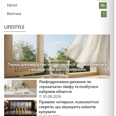
Напої
86
Випічка
1
LIFESTYLE
Перша допомога при непритомності: що відбувається
з мозком та як діяти правильно
05.08.2026
Лімфодренажне дихання: як
«прокачати» лімфу та позбутися
набряків обличчя
05.08.2026
Правило чотирьох: психологічні
секрети, що змушують клієнтів
купувати