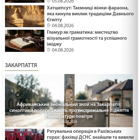
05.08.2026
Хатшепсут: Таємниці жінки-фараона,
яка кинула виклик традиціям Давнього
Єгипту
04.08.2026
Гламур як граматика: мистецтво
візуальної грамотності та успішного
іміджу
04.08.2026
ЗАКАРПАТТЯ
Африканський аномальний зной на Закарпатті:
синоптики попереджають про екстремальне підняття
температури повітря
04.08.2026
Рятувальна операція в Рахівських
горах: фахівці ДСНС знайшли та вивели