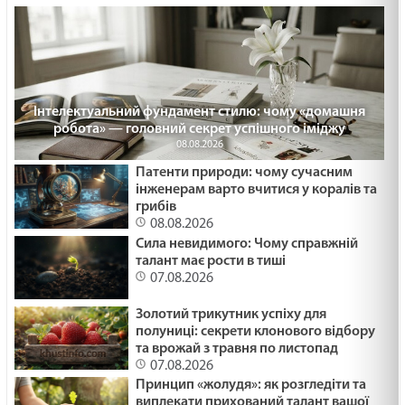
Інтелектуальний фундамент стилю: чому «домашня
робота» — головний секрет успішного іміджу
08.08.2026
Патенти природи: чому сучасним
інженерам варто вчитися у коралів та
грибів
08.08.2026
Сила невидимого: Чому справжній
талант має рости в тиші
07.08.2026
Золотий трикутник успіху для
полуниці: секрети клонового відбору
та врожай з травня по листопад
07.08.2026
Принцип «жолудя»: як розгледіти та
виплекати прихований талант вашої