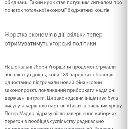
об'єднань. Такий крок став потужним сигналом про
початок тотальної економії бюджетних коштів.
Жорстка економія в дії: скільки тепер
отримуватимуть угорські політики
Національні збори Угорщини продемонстрували
абсолютну єдність, коли 189 народних обранців
одностайно підтримали новий фінансовий
законопроєкт, покликаний приборкати надмірні
державні витрати. Ця законодавча ініціатива була
висунута керівною партією «Тиса», а очільник уряду
Петер Мадяр відразу після завершення виборчих
перегонів пообіцяв суспільству радикально