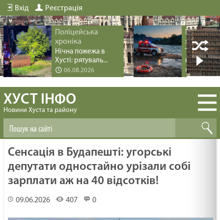
Вхід
Реєстрація
Поліцейська
Поліцейс
хроніка
хроніка
Нічна пожежа в
Трагедія пі
Хусті: рятуваль...
купання на 
06.08.2026
04.08.20
ХУСТ ІНФО
Новини Хуста та району
Сенсація в Будапешті: угорські
депутати одностайно урізали собі
зарплати аж на 40 відсотків!
09.06.2026
407
0