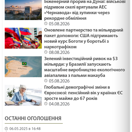
Інженерний прорив на Дунаї: військові
підривом скелі врятували АЕС
«Чернавода» від зупинки через
рекордне обміління
05.08.2026
Оновлене партнерство та мільярдний
пакет допомоги: США підтримають
новий курс Боготи у боротьбі з
наркотрафіком
08.08.2026
Зелений інвестиційний ривок на $3
мільярди: у Бразилії запускають
масштабне виробництво екологічного
авіапалива з пальми макауба
05.08.2026
Глобальні демографічні зміни в
Євросоюзі: пенсійний вік у країнах ЄС
зросте майже до 67 років
04.08.2026
ОСТАННІ ОГОЛОШЕННЯ
06.05.2025 в 16:48