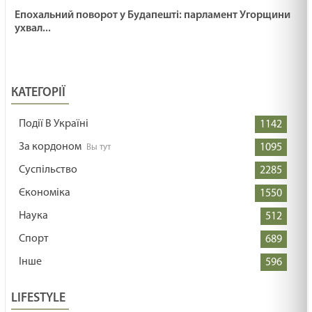
Епохальний поворот у Будапешті: парламент Угорщини
ухвал...
КАТЕГОРІЇ
Події В Україні
1142
За кордоном
1095
Суспільство
2285
Єкономіка
1550
Наука
512
Спорт
689
Інше
596
LIFESTYLE