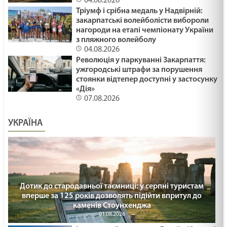
04.08.2026
Тріумф і срібна медаль у Надвірній:
закарпатські волейболісти вибороли
нагороди на етапі чемпіонату України
з пляжного волейболу
04.08.2026
Революція у паркуванні Закарпаття:
ужгородські штрафи за порушення
стоянки відтепер доступні у застосунку
«Дія»
07.08.2026
УКРАЇНА
Дотик до стародавньої таємниці: у серпні туристам
вперше за 125 років дозволять підійти впритул до
каменів Стоунхенджа
01.08.2026