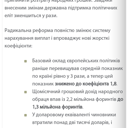
припинити розтрату народних грошей. Завдяки
внесеним змінам державна підтримка політичних
еліт зменшиться у рази.
Радикальна реформа повністю змінює систему
нарахування виплат і впроваджує нові жорсткі
коефіцієнти:
Базовий оклад європейських політиків
раніше перевищував середній показник
по країні рівно у 3 рази, а тепер цей
показник
знижено до коефіцієнта 1,8
.
Щомісячний грошовий дохід народного
обраця впав із 2,2 мільйона форинтів
до
1,3 мільйона форинтів
.
У доларовому еквіваленті чиновники
втратили понад дві тисячі доларів, і