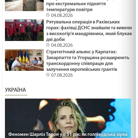
про екстремальне підняття
температури повітря
04.08.2026
Рятувальна операція в Рахівських
горах: фахівці ДСНС знайшли та вивели
з високогір'я мандрівника, який блукав
дві доби
04.08.2026
Стратегічний альянс у Карпатах:
Закарпаття та Угорщина розширюють
транскордонну співпрацю для
залучення європейських грантів
07.08.2026
УКРАЇНА
Феномен Шарліз Терон у її 51 рік: як голлівудська зірка