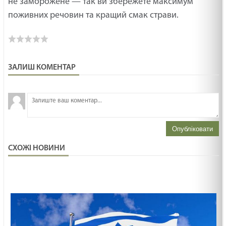
не заморожене — так ви збережете максимум
поживних речовин та кращий смак страви.
ЗАЛИШ КОМЕНТАР
З
н
Опубліковати
СХОЖІ НОВИНИ