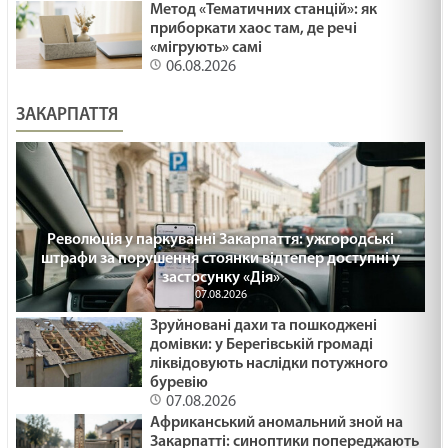
Метод «Тематичних станцій»: як
приборкати хаос там, де речі
«мігрують» самі
06.08.2026
ЗАКАРПАТТЯ
Революція у паркуванні Закарпаття: ужгородські
штрафи за порушення стоянки відтепер доступні у
застосунку «Дія»
07.08.2026
Зруйновані дахи та пошкоджені
домівки: у Берегівській громаді
ліквідовують наслідки потужного
буревію
07.08.2026
Африканський аномальний зной на
Закарпатті: синоптики попереджають