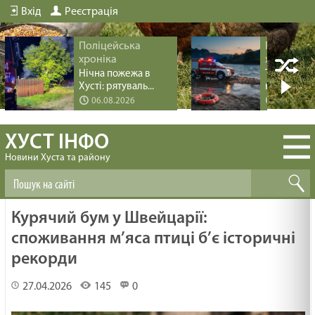
Вхід
Реєстрація
Поліцейська
Поліцейс
хроніка
хроніка
Нічна пожежа в
Трагедія пі
Хусті: рятуваль...
купання на 
06.08.2026
04.08.20
ХУСТ ІНФО
Новини Хуста та району
Курячий бум у Швейцарії:
споживання м’яса птиці б’є історичні
рекорди
27.04.2026
145
0