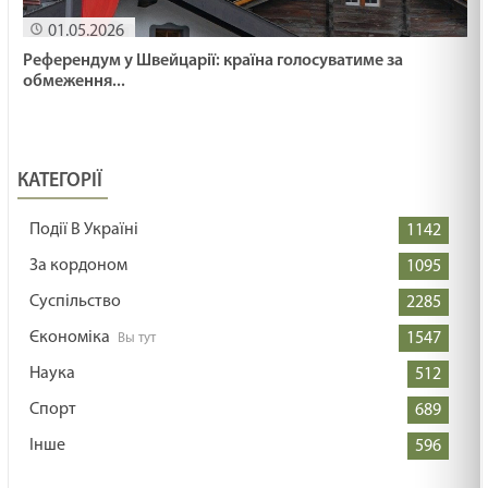
01.05.2026
Референдум у Швейцарії: країна голосуватиме за
обмеження...
КАТЕГОРІЇ
Події В Україні
1142
За кордоном
1095
Суспільство
2285
Єкономіка
1547
Наука
512
Спорт
689
Інше
596