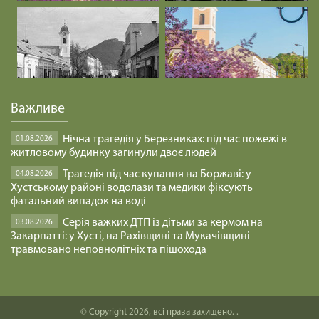
Важливе
Нічна трагедія у Березниках: під час пожежі в
01.08.2026
житловому будинку загинули двоє людей
Трагедія під час купання на Боржаві: у
04.08.2026
Хустському районі водолази та медики фіксують
фатальний випадок на воді
Серія важких ДТП із дітьми за кермом на
03.08.2026
Закарпатті: у Хусті, на Рахівщині та Мукачівщині
травмовано неповнолітніх та пішохода
© Copyright 2026, всі права захищено. .