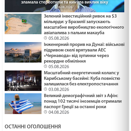
зламала стереотипи та кинула виклик віку
06.08.2026
Зелений інвестиційний ривок на $3
мільярди: у Бразилії запускають
масштабне виробництво екологічного
авіапалива з пальми макауба
05.08.2026
Інженерний прорив на Дунаї: військові
підривом скелі врятували АЕС
«Чернавода» від зупинки через
рекордне обміління
05.08.2026
Масштабний енергетичний колапс у
Карибському басейні: Куба повністю
залишилася без електропостачання
03.08.2026
Великий демографічний звіт з Афін:
понад 102 тисячі іноземців отримали
паспорт Греції за останні роки
04.08.2026
ОСТАННІ ОГОЛОШЕННЯ